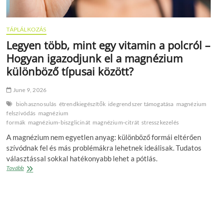
TÁPLÁLKOZÁS
Legyen több, mint egy vitamin a polcról –
Hogyan igazodjunk el a magnézium
különböző típusai között?
June 9, 2026
biohasznosulás
étrendkiegészítők
idegrendszer támogatása
magnézium
felszívódás
magnézium
formák
magnézium‑biszglicinát
magnézium‑citrát
stresszkezelés
A magnézium nem egyetlen anyag: különböző formái eltérően
szívódnak fel és más problémákra lehetnek ideálisak. Tudatos
választással sokkal hatékonyabb lehet a pótlás.
Legyen
Tovább
több,
mint
egy
vitamin
a