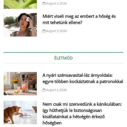
August 3, 2026
Miért viseli meg az embert a hőség és
mit tehetünk ellene?
August 3, 2026
ÉLETMÓD
A nyári szénsavasital-láz árnyoldala:
egyre többen kockáztatnak a patronokkal
August 6, 2026
Nem csak mi szenvedünk a kánikulában:
így hűthetjük le biztonságosan
kisállatainkat a hétvégén érkező
hőségben