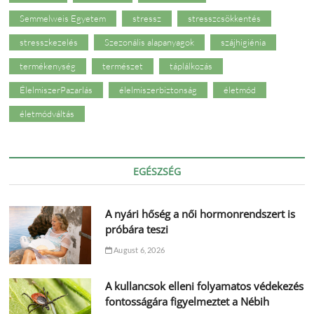
Semmelweis Egyetem
stressz
stresszcsökkentés
stresszkezelés
Szezonális alapanyagok
szájhigiénia
termékenység
természet
táplálkozás
ÉlelmiszerPazarlás
élelmiszerbiztonság
életmód
életmódváltás
EGÉSZSÉG
A nyári hőség a női hormonrendszert is
próbára teszi
August 6, 2026
A kullancsok elleni folyamatos védekezés
fontosságára figyelmeztet a Nébih