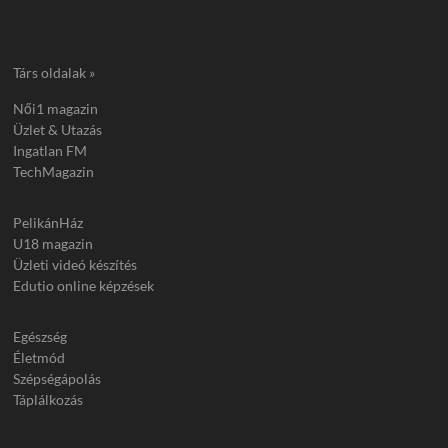
Társ oldalak »
Női1 magazin
Üzlet & Utazás
Ingatlan FM
TechMagazin
PelikánHáz
U18 magazin
Üzleti videó készítés
Edutio online képzések
Egészség
Életmód
Szépségápolás
Táplálkozás