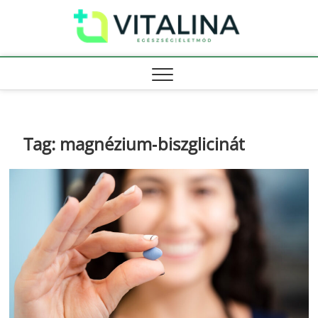
Skip
Vitali
to
EGÉSZSÉG |
ÉLETMÓD
content
Tag:
magnézium‑biszglicinát