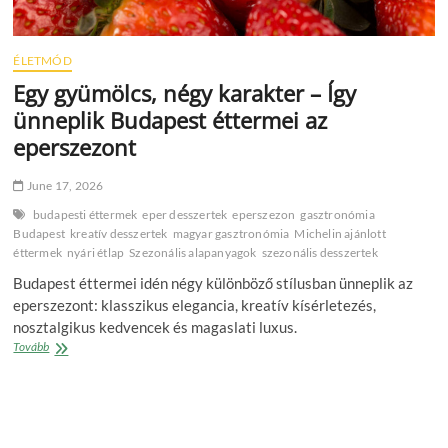
ÉLETMÓD
Egy gyümölcs, négy karakter – Így
ünneplik Budapest éttermei az
eperszezont
June 17, 2026
budapesti éttermek
eper desszertek
eperszezon
gasztronómia
Budapest
kreatív desszertek
magyar gasztronómia
Michelin ajánlott
éttermek
nyári étlap
Szezonális alapanyagok
szezonális desszertek
Budapest éttermei idén négy különböző stílusban ünneplik az
eperszezont: klasszikus elegancia, kreatív kísérletezés,
nosztalgikus kedvencek és magaslati luxus.
Egy
Tovább
gyümölcs,
négy
karakter
–
Így