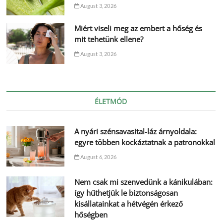
August 3, 2026
Miért viseli meg az embert a hőség és
mit tehetünk ellene?
August 3, 2026
ÉLETMÓD
A nyári szénsavasital-láz árnyoldala:
egyre többen kockáztatnak a patronokkal
August 6, 2026
Nem csak mi szenvedünk a kánikulában:
így hűthetjük le biztonságosan
kisállatainkat a hétvégén érkező
hőségben