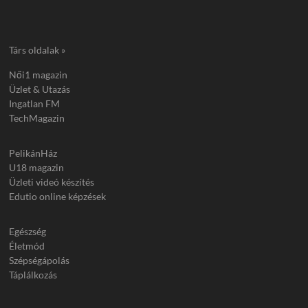
Társ oldalak »
Női1 magazin
Üzlet & Utazás
Ingatlan FM
TechMagazin
PelikánHáz
U18 magazin
Üzleti videó készítés
Edutio online képzések
Egészség
Életmód
Szépségápolás
Táplálkozás