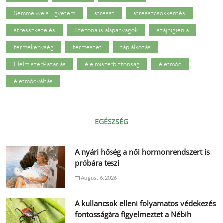
Semmelweis Egyetem
stressz
stresszcsökkentés
stresszkezelés
Szezonális alapanyagok
szájhigiénia
termékenység
természet
táplálkozás
ÉlelmiszerPazarlás
élelmiszerbiztonság
életmód
életmódváltás
EGÉSZSÉG
A nyári hőség a női hormonrendszert is
próbára teszi
August 6, 2026
A kullancsok elleni folyamatos védekezés
fontosságára figyelmeztet a Nébih