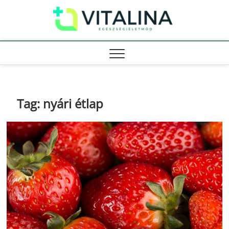
Skip
Vitali
to
EGÉSZSÉG |
ÉLETMÓD
content
Tag:
nyári étlap