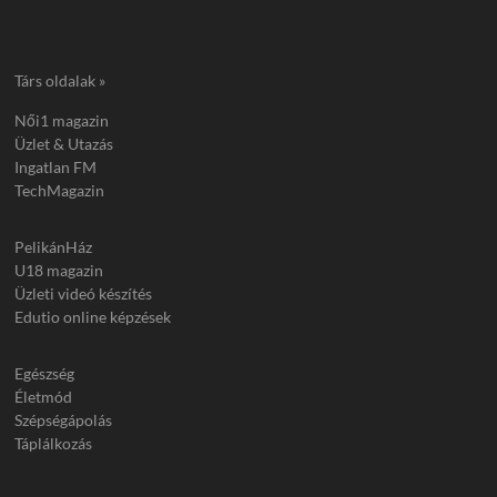
Társ oldalak »
Női1 magazin
Üzlet & Utazás
Ingatlan FM
TechMagazin
PelikánHáz
U18 magazin
Üzleti videó készítés
Edutio online képzések
Egészség
Életmód
Szépségápolás
Táplálkozás