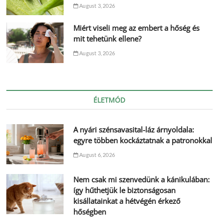
August 3, 2026
Miért viseli meg az embert a hőség és
mit tehetünk ellene?
August 3, 2026
ÉLETMÓD
A nyári szénsavasital-láz árnyoldala:
egyre többen kockáztatnak a patronokkal
August 6, 2026
Nem csak mi szenvedünk a kánikulában:
így hűthetjük le biztonságosan
kisállatainkat a hétvégén érkező
hőségben