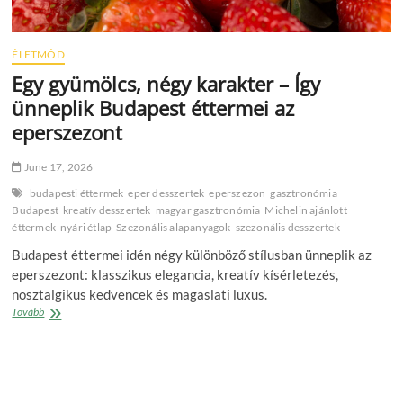
ÉLETMÓD
Egy gyümölcs, négy karakter – Így
ünneplik Budapest éttermei az
eperszezont
June 17, 2026
budapesti éttermek
eper desszertek
eperszezon
gasztronómia
Budapest
kreatív desszertek
magyar gasztronómia
Michelin ajánlott
éttermek
nyári étlap
Szezonális alapanyagok
szezonális desszertek
Budapest éttermei idén négy különböző stílusban ünneplik az
eperszezont: klasszikus elegancia, kreatív kísérletezés,
nosztalgikus kedvencek és magaslati luxus.
Egy
Tovább
gyümölcs,
négy
karakter
–
Így