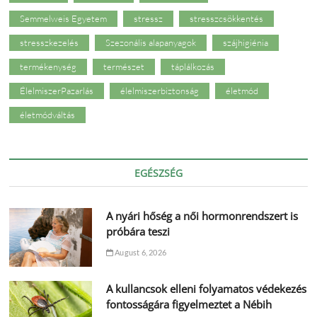
Semmelweis Egyetem
stressz
stresszcsökkentés
stresszkezelés
Szezonális alapanyagok
szájhigiénia
termékenység
természet
táplálkozás
ÉlelmiszerPazarlás
élelmiszerbiztonság
életmód
életmódváltás
EGÉSZSÉG
A nyári hőség a női hormonrendszert is
próbára teszi
August 6, 2026
A kullancsok elleni folyamatos védekezés
fontosságára figyelmeztet a Nébih