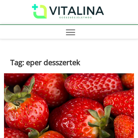
Skip
Vitali
to
EGÉSZSÉG |
ÉLETMÓD
content
Tag:
eper desszertek