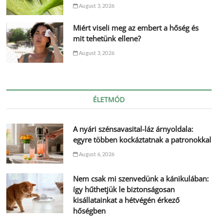
August 3, 2026
Miért viseli meg az embert a hőség és
mit tehetünk ellene?
August 3, 2026
ÉLETMÓD
A nyári szénsavasital-láz árnyoldala:
egyre többen kockáztatnak a patronokkal
August 6, 2026
Nem csak mi szenvedünk a kánikulában:
így hűthetjük le biztonságosan
kisállatainkat a hétvégén érkező
hőségben