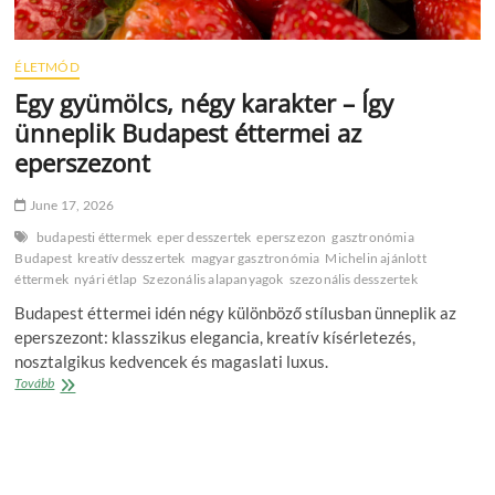
ÉLETMÓD
Egy gyümölcs, négy karakter – Így
ünneplik Budapest éttermei az
eperszezont
June 17, 2026
budapesti éttermek
eper desszertek
eperszezon
gasztronómia
Budapest
kreatív desszertek
magyar gasztronómia
Michelin ajánlott
éttermek
nyári étlap
Szezonális alapanyagok
szezonális desszertek
Budapest éttermei idén négy különböző stílusban ünneplik az
eperszezont: klasszikus elegancia, kreatív kísérletezés,
nosztalgikus kedvencek és magaslati luxus.
Egy
Tovább
gyümölcs,
négy
karakter
–
Így