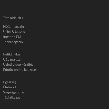
Társ oldalak »
Női1 magazin
Üzlet & Utazás
Ingatlan FM
TechMagazin
PelikánHáz
U18 magazin
Üzleti videó készítés
Edutio online képzések
Egészség
Életmód
Szépségápolás
Táplálkozás