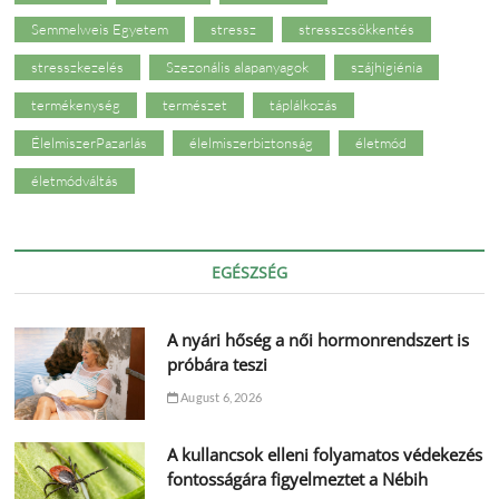
Semmelweis Egyetem
stressz
stresszcsökkentés
stresszkezelés
Szezonális alapanyagok
szájhigiénia
termékenység
természet
táplálkozás
ÉlelmiszerPazarlás
élelmiszerbiztonság
életmód
életmódváltás
EGÉSZSÉG
A nyári hőség a női hormonrendszert is
próbára teszi
August 6, 2026
A kullancsok elleni folyamatos védekezés
fontosságára figyelmeztet a Nébih