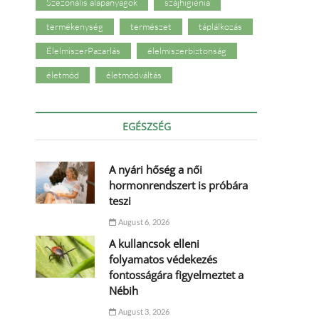
Szezonális alapanyagok
szájhigiénia
termékenység
természet
táplálkozás
ÉlelmiszerPazarlás
élelmiszerbiztonság
életmód
életmódváltás
EGÉSZSÉG
A nyári hőség a női
hormonrendszert is próbára
teszi
August 6, 2026
A kullancsok elleni
folyamatos védekezés
fontosságára figyelmeztet a
Nébih
August 3, 2026