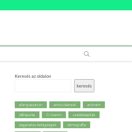
Keresés az oldalon
keresés
allergiaszezon
antioxidánsok
arckrém
bőrápolás
C-vitamin
családalapítás
daganatos betegségek
demográfia