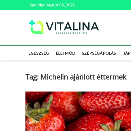
Skip
Saturday, August 08, 2026
to
content
Vitali
EGÉSZSÉG | ÉL
EGÉSZSÉG
ÉLETMÓD
SZÉPSÉGÁPOLÁS
TÁP
Tag:
Michelin ajánlott éttermek