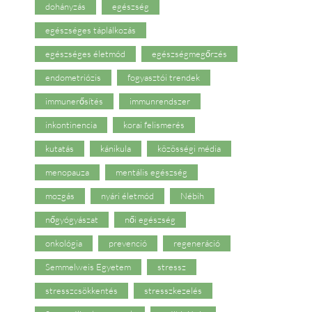
dohányzás
egészség
egészséges táplálkozás
egészséges életmód
egészségmegőrzés
endometriózis
fogyasztói trendek
immunerősítés
immunrendszer
inkontinencia
korai felismerés
kutatás
kánikula
közösségi média
menopauza
mentális egészség
mozgás
nyári életmód
Nébih
nőgyógyászat
női egészség
onkológia
prevenció
regeneráció
Semmelweis Egyetem
stressz
stresszcsökkentés
stresszkezelés