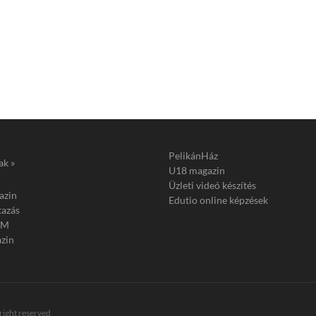
PelikánHáz
ak »
U18 magazin
Üzleti videó készítés
azin
Edutio online képzések
tazás
FM
zin
 right reserved