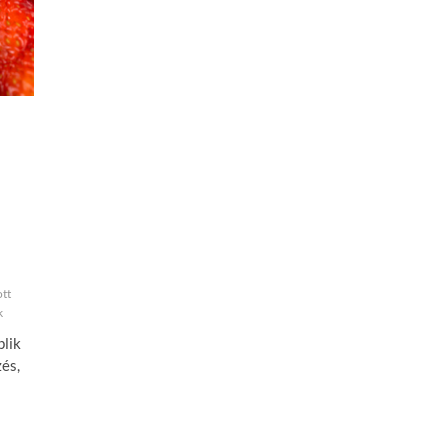
a
ott
k
plik
zés,