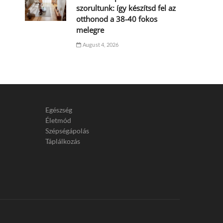
szorultunk: így készítsd fel az
otthonod a 38-40 fokos
melegre
August 4, 2026
Egészség
Életmód
Szépségápolás
Táplálkozás