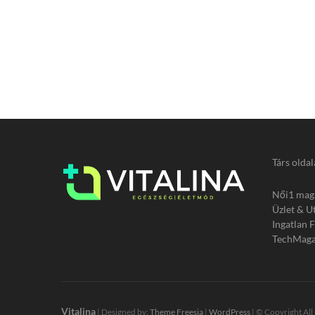
Társ oldal
Női1 mag
Üzlet & U
Ingatlan 
TechMaga
Vitalina
| Designed by:
Theme Freesia
|
WordPress
| © Copyright All