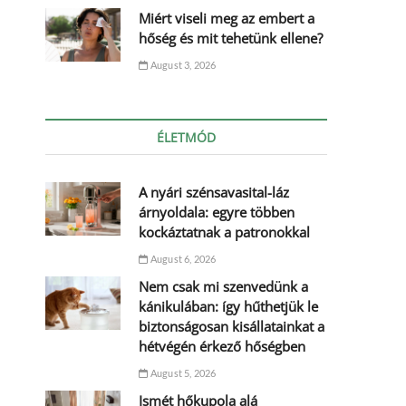
Miért viseli meg az embert a
hőség és mit tehetünk ellene?
August 3, 2026
ÉLETMÓD
A nyári szénsavasital-láz
árnyoldala: egyre többen
kockáztatnak a patronokkal
August 6, 2026
Nem csak mi szenvedünk a
kánikulában: így hűthetjük le
biztonságosan kisállatainkat a
hétvégén érkező hőségben
August 5, 2026
Ismét hőkupola alá