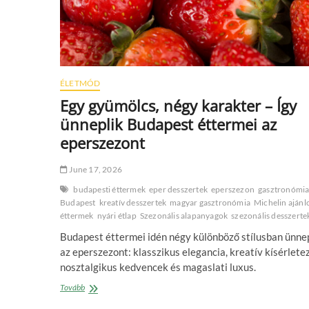
ÉLETMÓD
Egy gyümölcs, négy karakter – Így
ünneplik Budapest éttermei az
eperszezont
June 17, 2026
budapesti éttermek
eper desszertek
eperszezon
gasztronómi
Budapest
kreatív desszertek
magyar gasztronómia
Michelin ajánl
éttermek
nyári étlap
Szezonális alapanyagok
szezonális desszerte
Budapest éttermei idén négy különböző stílusban ünne
az eperszezont: klasszikus elegancia, kreatív kísérlete
nosztalgikus kedvencek és magaslati luxus.
Egy
Tovább
gyümölcs,