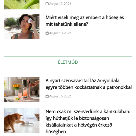
August 3, 2026
Miért viseli meg az embert a hőség és
mit tehetünk ellene?
August 3, 2026
ÉLETMÓD
A nyári szénsavasital-láz árnyoldala:
egyre többen kockáztatnak a patronokkal
August 6, 2026
Nem csak mi szenvedünk a kánikulában:
így hűthetjük le biztonságosan
kisállatainkat a hétvégén érkező
hőségben