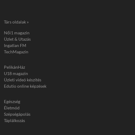
Társ oldalak »
Női1 magazin
Üzlet & Utazás
Ingatlan FM
TechMagazin
PelikánHáz
U18 magazin
Üzleti videó készítés
Edutio online képzések
Egészség
Életmód
Szépségápolás
Táplálkozás