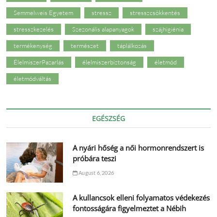
Semmelweis Egyetem
stressz
stresszcsökkentés
stresszkezelés
Szezonális alapanyagok
szájhigiénia
termékenység
természet
táplálkozás
ÉlelmiszerPazarlás
élelmiszerbiztonság
életmód
életmódváltás
EGÉSZSÉG
A nyári hőség a női hormonrendszert is
próbára teszi
August 6, 2026
A kullancsok elleni folyamatos védekezés
fontosságára figyelmeztet a Nébih