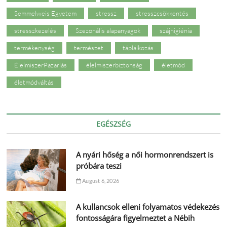
Semmelweis Egyetem
stressz
stresszcsökkentés
stresszkezelés
Szezonális alapanyagok
szájhigiénia
termékenység
természet
táplálkozás
ÉlelmiszerPazarlás
élelmiszerbiztonság
életmód
életmódváltás
EGÉSZSÉG
A nyári hőség a női hormonrendszert is
próbára teszi
August 6, 2026
A kullancsok elleni folyamatos védekezés
fontosságára figyelmeztet a Nébih