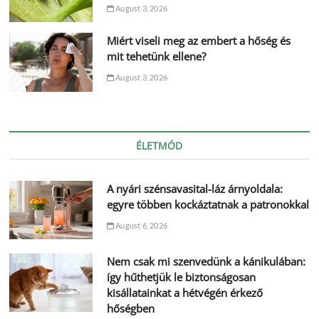
August 3, 2026
Miért viseli meg az embert a hőség és
mit tehetünk ellene?
August 3, 2026
ÉLETMÓD
A nyári szénsavasital-láz árnyoldala:
egyre többen kockáztatnak a patronokkal
August 6, 2026
Nem csak mi szenvedünk a kánikulában:
így hűthetjük le biztonságosan
kisállatainkat a hétvégén érkező
hőségben