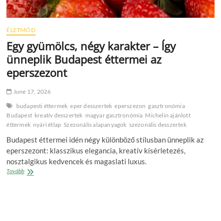
ÉLETMÓD
Egy gyümölcs, négy karakter – Így
ünneplik Budapest éttermei az
eperszezont
June 17, 2026
budapesti éttermek
eper desszertek
eperszezon
gasztronómia
Budapest
kreatív desszertek
magyar gasztronómia
Michelin ajánlott
éttermek
nyári étlap
Szezonális alapanyagok
szezonális desszertek
Budapest éttermei idén négy különböző stílusban ünneplik az
eperszezont: klasszikus elegancia, kreatív kísérletezés,
nosztalgikus kedvencek és magaslati luxus.
Egy
Tovább
gyümölcs,
négy
karakter
–
Így