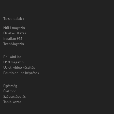
Társ oldalak »
Női1 magazin
Üzlet & Utazás
Ingatlan FM
TechMagazin
PelikánHáz
U18 magazin
Üzleti videó készítés
Edutio online képzések
Egészség
Életmód
Szépségápolás
Táplálkozás