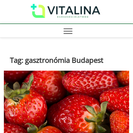
Skip
Vitali
to
EGÉSZSÉG |
ÉLETMÓD
content
Tag:
gasztronómia Budapest