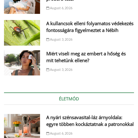
August 6, 2026
A kullancsok elleni folyamatos védekezés
fontosságára figyelmeztet a Nébih
August 3, 2026
Miért viseli meg az embert a hőség és
mit tehetünk ellene?
August 3, 2026
ÉLETMÓD
A nyári szénsavasital-láz árnyoldala:
egyre többen kockáztatnak a patronokkal
August 6, 2026