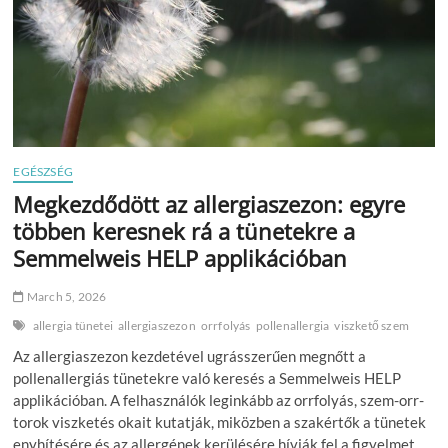
EGÉSZSÉG
Megkezdődött az allergiaszezon: egyre
többen keresnek rá a tünetekre a
Semmelweis HELP applikációban
March 5, 2026
allergia tünetei
allergiaszezon
orrfolyás
pollenallergia
viszkető szem
Az allergiaszezon kezdetével ugrásszerűen megnőtt a
pollenallergiás tünetekre való keresés a Semmelweis HELP
applikációban. A felhasználók leginkább az orrfolyás, szem-orr-
torok viszketés okait kutatják, miközben a szakértők a tünetek
enyhítésére és az allergének kerülésére hívják fel a figyelmet.