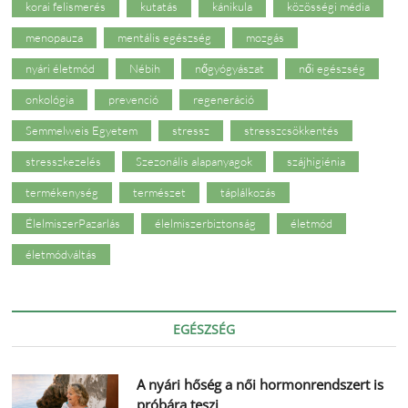
korai felismerés
kutatás
kánikula
közösségi média
menopauza
mentális egészség
mozgás
nyári életmód
Nébih
nőgyógyászat
női egészség
onkológia
prevenció
regeneráció
Semmelweis Egyetem
stressz
stresszcsökkentés
stresszkezelés
Szezonális alapanyagok
szájhigiénia
termékenység
természet
táplálkozás
ÉlelmiszerPazarlás
élelmiszerbiztonság
életmód
életmódváltás
EGÉSZSÉG
A nyári hőség a női hormonrendszert is
próbára teszi