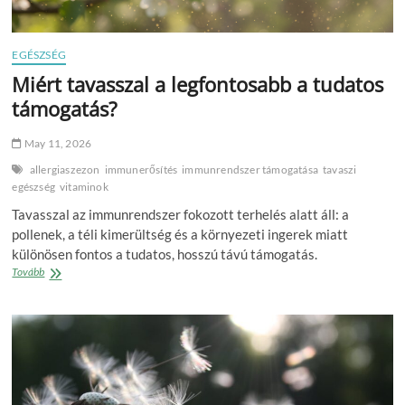
EGÉSZSÉG
Miért tavasszal a legfontosabb a tudatos
támogatás?
May 11, 2026
allergiaszezon
immunerősítés
immunrendszer támogatása
tavaszi
egészség
vitaminok
Tavasszal az immunrendszer fokozott terhelés alatt áll: a
pollenek, a téli kimerültség és a környezeti ingerek miatt
különösen fontos a tudatos, hosszú távú támogatás.
Miért
Tovább
tavasszal
a
legfontosabb
a
tudatos
támogatás?