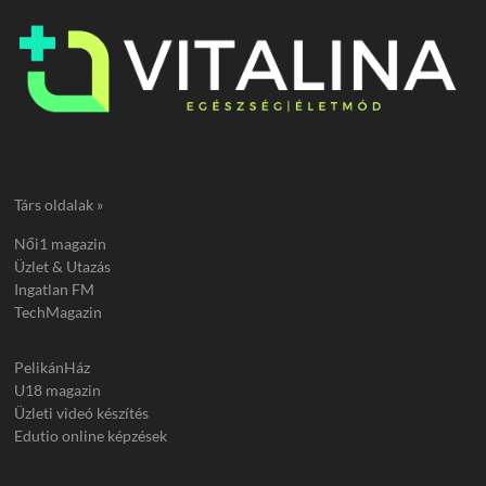
Társ oldalak »
Női1 magazin
Üzlet & Utazás
Ingatlan FM
TechMagazin
PelikánHáz
U18 magazin
Üzleti videó készítés
Edutio online képzések