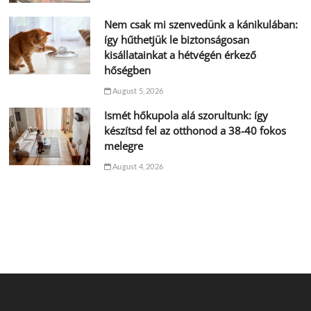
Nem csak mi szenvedünk a kánikulában:
így hűthetjük le biztonságosan
kisállatainkat a hétvégén érkező
hőségben
August 5, 2026
Ismét hőkupola alá szorultunk: így
készítsd fel az otthonod a 38-40 fokos
melegre
August 4, 2026