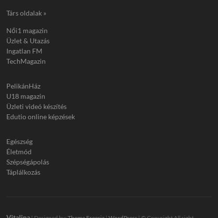
Társ oldalak »
Női1 magazin
Üzlet & Utazás
Ingatlan FM
TechMagazin
PelikánHáz
U18 magazin
Üzleti videó készítés
Edutio online képzések
Egészség
Életmód
Szépségápolás
Táplálkozás
Vitalina
| Designed by:
Theme Freesia
|
WordPress
| © Copyright All right