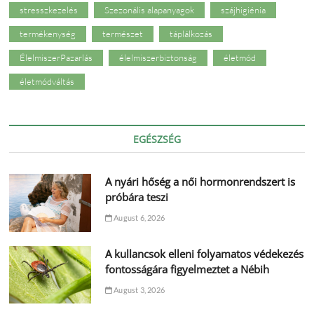
stresszkezelés
Szezonális alapanyagok
szájhigiénia
termékenység
természet
táplálkozás
ÉlelmiszerPazarlás
élelmiszerbiztonság
életmód
életmódváltás
EGÉSZSÉG
A nyári hőség a női hormonrendszert is
próbára teszi
August 6, 2026
A kullancsok elleni folyamatos védekezés
fontosságára figyelmeztet a Nébih
August 3, 2026