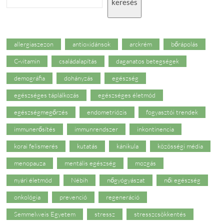
keresés
allergiaszezon
antioxidánsok
arckrém
bőrápolás
C-vitamin
családalapítás
daganatos betegségek
demográfia
dohányzás
egészség
egészséges táplálkozás
egészséges életmód
egészségmegőrzés
endometriózis
fogyasztói trendek
immunerősítés
immunrendszer
inkontinencia
korai felismerés
kutatás
kánikula
közösségi média
menopauza
mentális egészség
mozgás
nyári életmód
Nébih
nőgyógyászat
női egészség
onkológia
prevenció
regeneráció
Semmelweis Egyetem
stressz
stresszcsökkentés