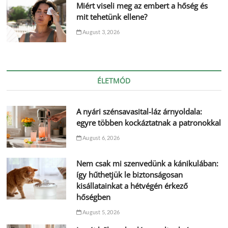
Miért viseli meg az embert a hőség és
mit tehetünk ellene?
August 3, 2026
ÉLETMÓD
A nyári szénsavasital-láz árnyoldala:
egyre többen kockáztatnak a patronokkal
August 6, 2026
Nem csak mi szenvedünk a kánikulában:
így hűthetjük le biztonságosan
kisállatainkat a hétvégén érkező
hőségben
August 5, 2026