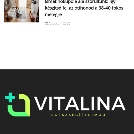
Ismét hőkupola alá szorultunk: így
készítsd fel az otthonod a 38-40 fokos
melegre
August 4, 2026