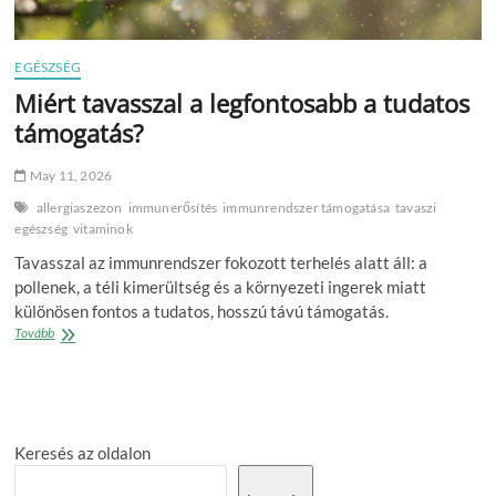
EGÉSZSÉG
Miért tavasszal a legfontosabb a tudatos
támogatás?
May 11, 2026
allergiaszezon
immunerősítés
immunrendszer támogatása
tavaszi
egészség
vitaminok
Tavasszal az immunrendszer fokozott terhelés alatt áll: a
pollenek, a téli kimerültség és a környezeti ingerek miatt
különösen fontos a tudatos, hosszú távú támogatás.
Miért
Tovább
tavasszal
a
legfontosabb
a
tudatos
Keresés az oldalon
támogatás?