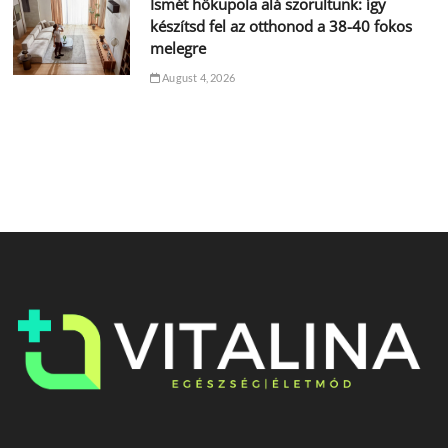
Ismét hőkupola alá szorultunk: így
készítsd fel az otthonod a 38-40 fokos
melegre
August 4, 2026