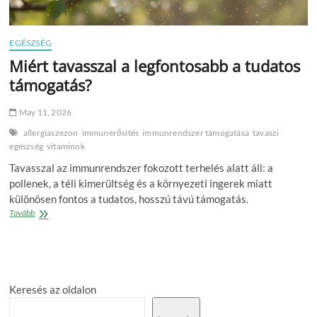
EGÉSZSÉG
Miért tavasszal a legfontosabb a tudatos
támogatás?
May 11, 2026
allergiaszezon
immunerősítés
immunrendszer támogatása
tavaszi
egészség
vitaminok
Tavasszal az immunrendszer fokozott terhelés alatt áll: a
pollenek, a téli kimerültség és a környezeti ingerek miatt
különösen fontos a tudatos, hosszú távú támogatás.
Miért
Tovább
tavasszal
a
legfontosabb
a
tudatos
Keresés az oldalon
támogatás?