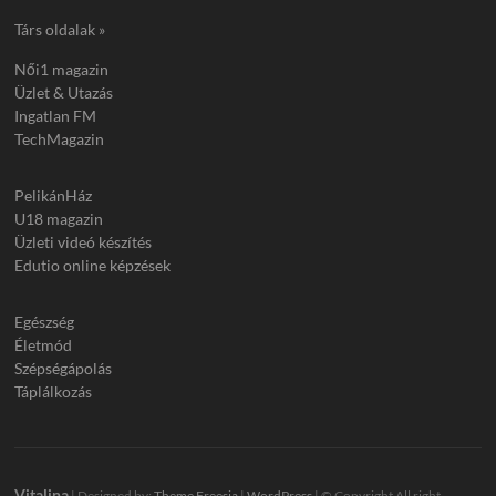
Társ oldalak »
Női1 magazin
Üzlet & Utazás
Ingatlan FM
TechMagazin
PelikánHáz
U18 magazin
Üzleti videó készítés
Edutio online képzések
Egészség
Életmód
Szépségápolás
Táplálkozás
Vitalina
| Designed by:
Theme Freesia
|
WordPress
| © Copyright All right