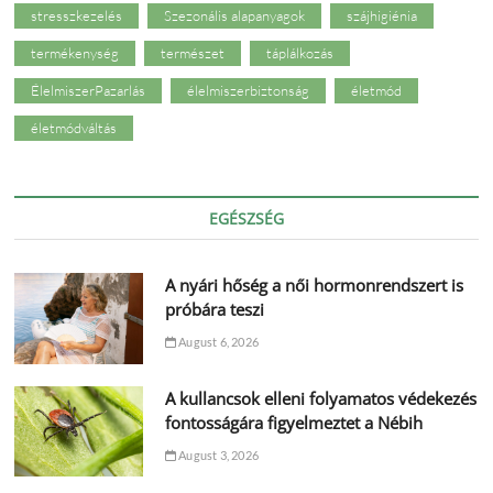
stresszkezelés
Szezonális alapanyagok
szájhigiénia
termékenység
természet
táplálkozás
ÉlelmiszerPazarlás
élelmiszerbiztonság
életmód
életmódváltás
EGÉSZSÉG
A nyári hőség a női hormonrendszert is
próbára teszi
August 6, 2026
A kullancsok elleni folyamatos védekezés
fontosságára figyelmeztet a Nébih
August 3, 2026