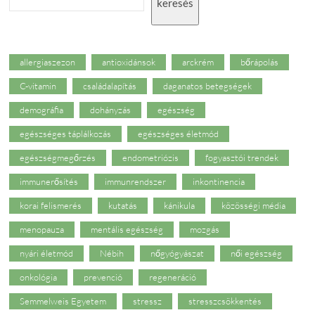
keresés
allergiaszezon
antioxidánsok
arckrém
bőrápolás
C-vitamin
családalapítás
daganatos betegségek
demográfia
dohányzás
egészség
egészséges táplálkozás
egészséges életmód
egészségmegőrzés
endometriózis
fogyasztói trendek
immunerősítés
immunrendszer
inkontinencia
korai felismerés
kutatás
kánikula
közösségi média
menopauza
mentális egészség
mozgás
nyári életmód
Nébih
nőgyógyászat
női egészség
onkológia
prevenció
regeneráció
Semmelweis Egyetem
stressz
stresszcsökkentés