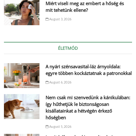
Miért viseli meg az embert a hőség és
mit tehetünk ellene?
August 3, 2026
ÉLETMÓD
A nyári szénsavasital-láz árnyoldala:
egyre többen kockáztatnak a patronokkal
August 6, 2026
Nem csak mi szenvedünk a kánikulában:
így hűthetjük le biztonságosan
kisállatainkat a hétvégén érkező
hőségben
August 5, 2026