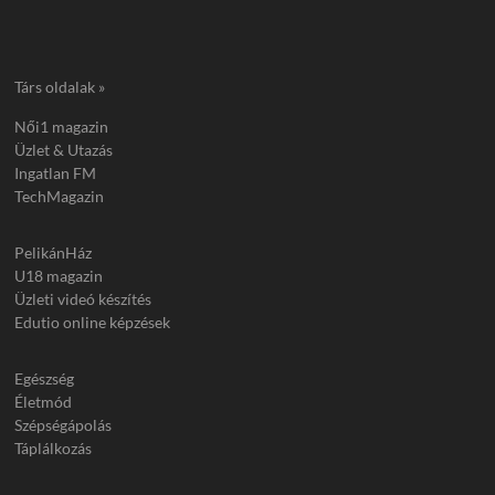
Társ oldalak »
Női1 magazin
Üzlet & Utazás
Ingatlan FM
TechMagazin
PelikánHáz
U18 magazin
Üzleti videó készítés
Edutio online képzések
Egészség
Életmód
Szépségápolás
Táplálkozás