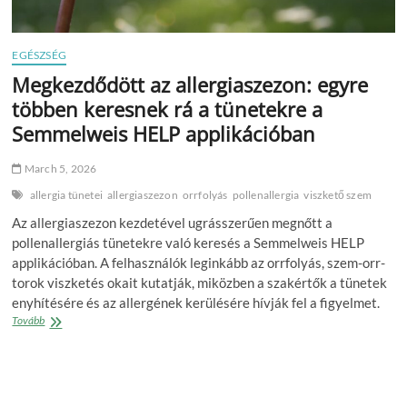
EGÉSZSÉG
Megkezdődött az allergiaszezon: egyre
többen keresnek rá a tünetekre a
Semmelweis HELP applikációban
March 5, 2026
allergia tünetei
allergiaszezon
orrfolyás
pollenallergia
viszkető szem
Az allergiaszezon kezdetével ugrásszerűen megnőtt a
pollenallergiás tünetekre való keresés a Semmelweis HELP
applikációban. A felhasználók leginkább az orrfolyás, szem-orr-
torok viszketés okait kutatják, miközben a szakértők a tünetek
enyhítésére és az allergének kerülésére hívják fel a figyelmet.
Megkezdődött
Tovább
az
allergiaszezon:
egyre
többen
keresnek