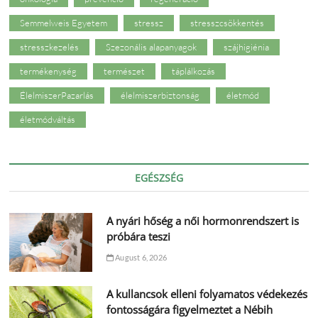
Semmelweis Egyetem
stressz
stresszcsökkentés
stresszkezelés
Szezonális alapanyagok
szájhigiénia
termékenység
természet
táplálkozás
ÉlelmiszerPazarlás
élelmiszerbiztonság
életmód
életmódváltás
EGÉSZSÉG
A nyári hőség a női hormonrendszert is
próbára teszi
August 6, 2026
A kullancsok elleni folyamatos védekezés
fontosságára figyelmeztet a Nébih