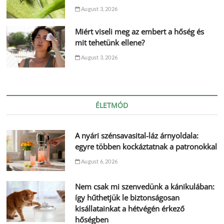
August 3, 2026
Miért viseli meg az embert a hőség és
mit tehetünk ellene?
August 3, 2026
ÉLETMÓD
A nyári szénsavasital-láz árnyoldala:
egyre többen kockáztatnak a patronokkal
August 6, 2026
Nem csak mi szenvedünk a kánikulában:
így hűthetjük le biztonságosan
kisállatainkat a hétvégén érkező
hőségben