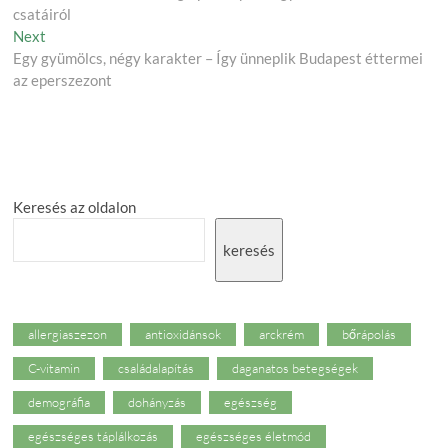
navigation
csatáiról
Next
Next
post:
Egy gyümölcs, négy karakter – Így ünneplik Budapest éttermei
az eperszezont
Keresés az oldalon
keresés
allergiaszezon
antioxidánsok
arckrém
bőrápolás
C-vitamin
családalapítás
daganatos betegségek
demográfia
dohányzás
egészség
egészséges táplálkozás
egészséges életmód