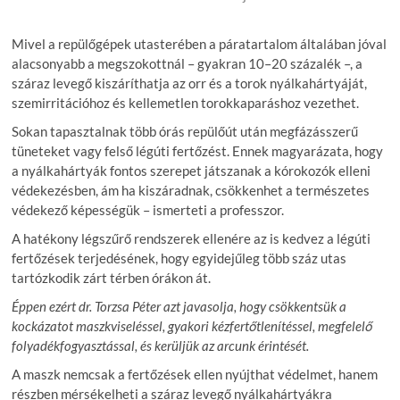
Mivel a repülőgépek utasterében a páratartalom általában jóval
alacsonyabb a megszokottnál – gyakran 10–20 százalék –, a
száraz levegő kiszáríthatja az orr és a torok nyálkahártyáját,
szemirritációhoz és kellemetlen torokkaparáshoz vezethet.
Sokan tapasztalnak több órás repülőút után megfázásszerű
tüneteket vagy felső légúti fertőzést. Ennek magyarázata, hogy
a nyálkahártyák fontos szerepet játszanak a kórokozók elleni
védekezésben, ám ha kiszáradnak, csökkenhet a természetes
védekező képességük – ismerteti a professzor.
A hatékony légszűrő rendszerek ellenére az is kedvez a légúti
fertőzések terjedésének, hogy egyidejűleg több száz utas
tartózkodik zárt térben órákon át.
Éppen ezért dr. Torzsa Péter azt javasolja, hogy csökkentsük a
kockázatot maszkviseléssel, gyakori kézfertőtlenítéssel, megfelelő
folyadékfogyasztással, és kerüljük az arcunk érintését.
A maszk nemcsak a fertőzések ellen nyújthat védelmet, hanem
részben mérsékelheti a száraz levegő nyálkahártyákra