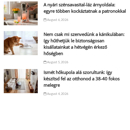
A nyári szénsavasital-láz árnyoldala:
egyre többen kockáztatnak a patronokkal
August 6, 2026
Nem csak mi szenvedünk a kánikulában:
így hűthetjük le biztonságosan
kisállatainkat a hétvégén érkező
hőségben
August 5, 2026
Ismét hőkupola alá szorultunk: így
készítsd fel az otthonod a 38-40 fokos
melegre
August 4, 2026