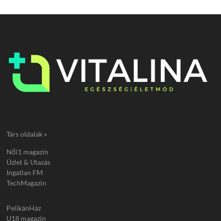
Társ oldalak »
Női1 magazin
Üzlet & Utazás
Ingatlan FM
TechMagazin
PelikánHáz
U18 magazin