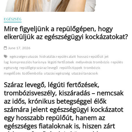
EGÉSZSÉG
Mire figyeljünk a repülőgépen, hogy
elkerüljük az egészségügyi kockázatokat?
June 17, 2026
egészséges utazás
hidratálás repülés alatt
hosszú repülőút
jet
lag
kompressziós harisnya
légúti fertőzések
mélyvénás trombózis
repülés
egészség
repülőgép száraz levegő
repülős tippek
trombózis
megelőzés
tüdőembólia
utazási egészség
utazási tanácsok
Száraz levegő, légúti fertőzések,
trombózisveszély, kiszáradás – nemcsak
az idős, krónikus betegséggel élők
számára jelent egészségügyi kockázatot
egy hosszabb repülőút, hanem az
egészséges fiataloknak is, hiszen zárt