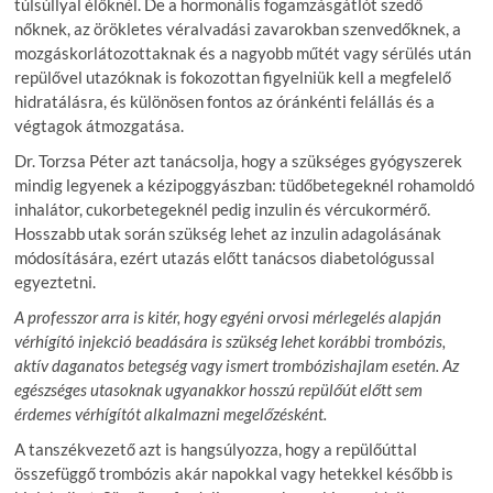
túlsúllyal élőknél. De a hormonális fogamzásgátlót szedő
nőknek, az örökletes véralvadási zavarokban szenvedőknek, a
mozgáskorlátozottaknak és a nagyobb műtét vagy sérülés után
repülővel utazóknak is fokozottan figyelniük kell a megfelelő
hidratálásra, és különösen fontos az óránkénti felállás és a
végtagok átmozgatása.
Dr. Torzsa Péter azt tanácsolja, hogy a szükséges gyógyszerek
mindig legyenek a kézipoggyászban: tüdőbetegeknél rohamoldó
inhalátor, cukorbetegeknél pedig inzulin és vércukormérő.
Hosszabb utak során szükség lehet az inzulin adagolásának
módosítására, ezért utazás előtt tanácsos diabetológussal
egyeztetni.
A professzor arra is kitér, hogy egyéni orvosi mérlegelés alapján
vérhígító injekció beadására is szükség lehet korábbi trombózis,
aktív daganatos betegség vagy ismert trombózishajlam esetén. Az
egészséges utasoknak ugyanakkor hosszú repülőút előtt sem
érdemes vérhígítót alkalmazni megelőzésként.
A tanszékvezető azt is hangsúlyozza, hogy a repülőúttal
összefüggő trombózis akár napokkal vagy hetekkel később is