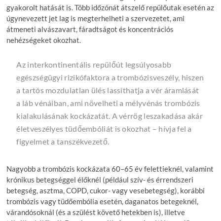
gyakorolt hatását is. Több időzónát átszelő repülőutak esetén az
úgynevezett jet lag is megterhelheti a szervezetet, ami
átmeneti alvászavart, fáradtságot és koncentrációs
nehézségeket okozhat.
Az interkontinentális repülőút legsúlyosabb
egészségügyi rizikófaktora a trombózisveszély, hiszen
a tartós mozdulatlan ülés lassíthatja a vér áramlását
a láb vénáiban, ami növelheti a mélyvénás trombózis
kialakulásának kockázatát. A vérrög leszakadása akár
életveszélyes tüdőembóliát is okozhat – hívja fel a
figyelmet a tanszékvezető.
Nagyobb a trombózis kockázata 60–65 év felettieknél, valamint
krónikus betegséggel élőknél (például szív- és érrendszeri
betegség, asztma, COPD, cukor- vagy vesebetegség), korábbi
trombózis vagy tüdőembólia esetén, daganatos betegeknél,
várandósoknál (és a szülést követő hetekben is), illetve