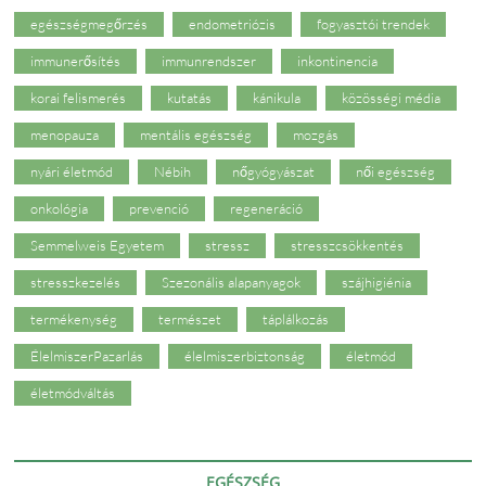
egészségmegőrzés
endometriózis
fogyasztói trendek
immunerősítés
immunrendszer
inkontinencia
korai felismerés
kutatás
kánikula
közösségi média
menopauza
mentális egészség
mozgás
nyári életmód
Nébih
nőgyógyászat
női egészség
onkológia
prevenció
regeneráció
Semmelweis Egyetem
stressz
stresszcsökkentés
stresszkezelés
Szezonális alapanyagok
szájhigiénia
termékenység
természet
táplálkozás
ÉlelmiszerPazarlás
élelmiszerbiztonság
életmód
életmódváltás
EGÉSZSÉG