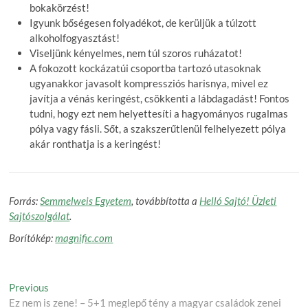
bokakörzést!
Igyunk bőségesen folyadékot, de kerüljük a túlzott
alkoholfogyasztást!
Viseljünk kényelmes, nem túl szoros ruházatot!
A fokozott kockázatúi csoportba tartozó utasoknak
ugyanakkor javasolt kompressziós harisnya, mivel ez
javítja a vénás keringést, csökkenti a lábdagadást! Fontos
tudni, hogy ezt nem helyettesíti a hagyományos rugalmas
pólya vagy fásli. Sőt, a szakszerűtlenül felhelyezett pólya
akár ronthatja is a keringést!
Forrás:
Semmelweis Egyetem
, továbbította a
Helló Sajtó! Üzleti
Sajtószolgálat
.
Borítókép:
magnific.com
Post
Previous
Previous
post:
Ez nem is zene! – 5+1 meglepő tény a magyar családok zenei