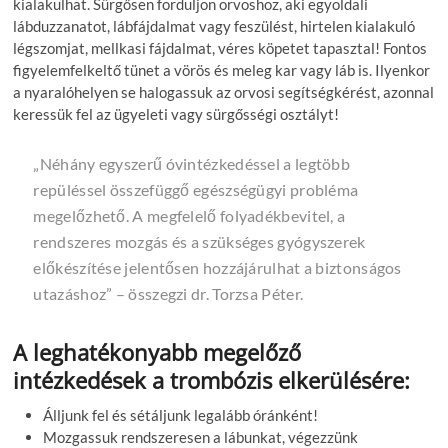
kialakulhat. Sürgősen forduljon orvoshoz, aki egyoldali
lábduzzanatot, lábfájdalmat vagy feszülést, hirtelen kialakuló
légszomjat, mellkasi fájdalmat, véres köpetet tapasztal! Fontos
figyelemfelkeltő tünet a vörös és meleg kar vagy láb is. Ilyenkor
a nyaralóhelyen se halogassuk az orvosi segítségkérést, azonnal
keressük fel az ügyeleti vagy sürgősségi osztályt!
„Néhány egyszerű óvintézkedéssel a legtöbb
repüléssel összefüggő egészségügyi probléma
megelőzhető. A megfelelő folyadékbevitel, a
rendszeres mozgás és a szükséges gyógyszerek
előkészítése jelentősen hozzájárulhat a biztonságos
utazáshoz” – összegzi dr. Torzsa Péter.
A leghatékonyabb megelőző
intézkedések a trombózis elkerülésére:
Álljunk fel és sétáljunk legalább óránként!
Mozgassuk rendszeresen a lábunkat, végezzünk