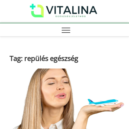
Skip
Vitali
to
EGÉSZSÉG |
ÉLETMÓD
content
Tag:
repülés egészség