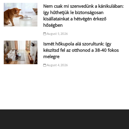
Nem csak mi szenvedünk a kánikulában:
így hűthetjük le biztonságosan
kisállatainkat a hétvégén érkező
hőségben
August 5, 2026
Ismét hőkupola alá szorultunk: így
készítsd fel az otthonod a 38-40 fokos
melegre
August 4, 2026