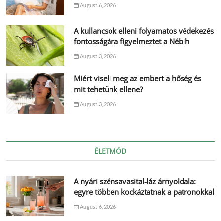
August 6, 2026
A kullancsok elleni folyamatos védekezés
fontosságára figyelmeztet a Nébih
August 3, 2026
Miért viseli meg az embert a hőség és
mit tehetünk ellene?
August 3, 2026
ÉLETMÓD
A nyári szénsavasital-láz árnyoldala:
egyre többen kockáztatnak a patronokkal
August 6, 2026