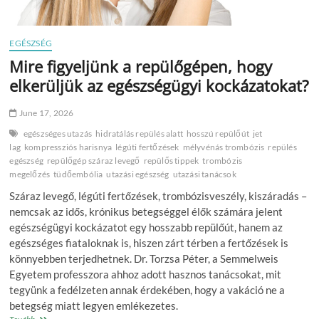
EGÉSZSÉG
Mire figyeljünk a repülőgépen, hogy
elkerüljük az egészségügyi kockázatokat?
June 17, 2026
egészséges utazás
hidratálás repülés alatt
hosszú repülőút
jet
lag
kompressziós harisnya
légúti fertőzések
mélyvénás trombózis
repülés
egészség
repülőgép száraz levegő
repülős tippek
trombózis
megelőzés
tüdőembólia
utazási egészség
utazási tanácsok
Száraz levegő, légúti fertőzések, trombózisveszély, kiszáradás –
nemcsak az idős, krónikus betegséggel élők számára jelent
egészségügyi kockázatot egy hosszabb repülőút, hanem az
egészséges fiataloknak is, hiszen zárt térben a fertőzések is
könnyebben terjedhetnek. Dr. Torzsa Péter, a Semmelweis
Egyetem professzora ahhoz adott hasznos tanácsokat, mit
tegyünk a fedélzeten annak érdekében, hogy a vakáció ne a
betegség miatt legyen emlékezetes.
Mire