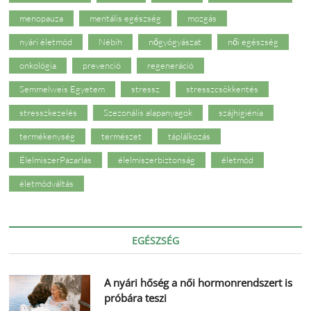
menopauza
mentális egészség
mozgás
nyári életmód
Nébih
nőgyógyászat
női egészség
onkológia
prevenció
regeneráció
Semmelweis Egyetem
stressz
stresszcsökkentés
stresszkezelés
Szezonális alapanyagok
szájhigiénia
termékenység
természet
táplálkozás
ÉlelmiszerPazarlás
élelmiszerbiztonság
életmód
életmódváltás
EGÉSZSÉG
A nyári hőség a női hormonrendszert is
próbára teszi