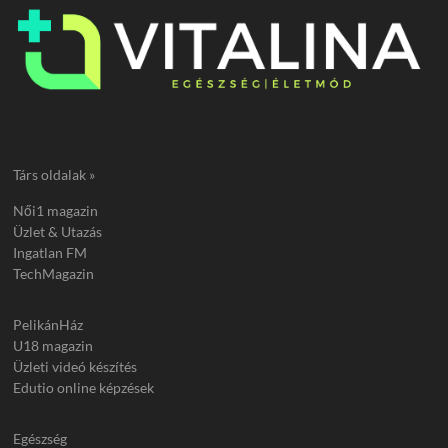
Társ oldalak »
Női1 magazin
Üzlet & Utazás
Ingatlan FM
TechMagazin
PelikánHáz
U18 magazin
Üzleti videó készítés
Edutio online képzések
Egészség