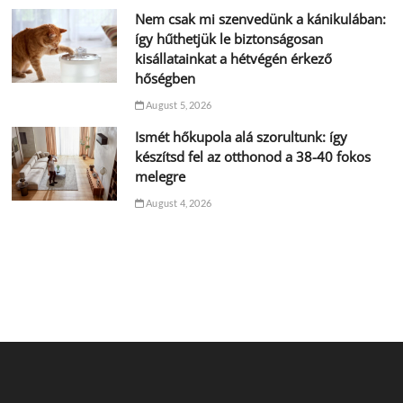
Nem csak mi szenvedünk a kánikulában:
így hűthetjük le biztonságosan
kisállatainkat a hétvégén érkező
hőségben
August 5, 2026
Ismét hőkupola alá szorultunk: így
készítsd fel az otthonod a 38-40 fokos
melegre
August 4, 2026