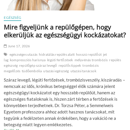
EGÉSZSÉG
Mire figyeljünk a repülőgépen, hogy
elkerüljük az egészségügyi kockázatokat?
June 17, 2026
egészséges utazás
hidratálás repülés alatt
hosszú repülőút
jet
lag
kompressziós harisnya
légúti fertőzések
mélyvénás trombózis
repülés
egészség
repülőgép száraz levegő
repülős tippek
trombózis
megelőzés
tüdőembólia
utazási egészség
utazási tanácsok
Száraz levegő, légúti fertőzések, trombózisveszély, kiszáradás –
nemcsak az idős, krónikus betegséggel élők számára jelent
egészségügyi kockázatot egy hosszabb repülőút, hanem az
egészséges fiataloknak is, hiszen zárt térben a fertőzések is
könnyebben terjedhetnek. Dr. Torzsa Péter, a Semmelweis
Egyetem professzora ahhoz adott hasznos tanácsokat, mit
tegyünk a fedélzeten annak érdekében, hogy a vakáció ne a
betegség miatt legyen emlékezetes.
Mire