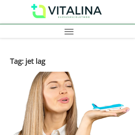
Skip
Vitali
to
EGÉSZSÉG |
ÉLETMÓD
content
Tag:
jet lag