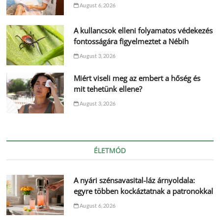
August 6, 2026
A kullancsok elleni folyamatos védekezés
fontosságára figyelmeztet a Nébih
August 3, 2026
Miért viseli meg az embert a hőség és
mit tehetünk ellene?
August 3, 2026
ÉLETMÓD
A nyári szénsavasital-láz árnyoldala:
egyre többen kockáztatnak a patronokkal
August 6, 2026