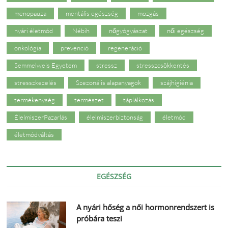
menopauza
mentális egészség
mozgás
nyári életmód
Nébih
nőgyógyászat
női egészség
onkológia
prevenció
regeneráció
Semmelweis Egyetem
stressz
stresszcsökkentés
stresszkezelés
Szezonális alapanyagok
szájhigiénia
termékenység
természet
táplálkozás
ÉlelmiszerPazarlás
élelmiszerbiztonság
életmód
életmódváltás
EGÉSZSÉG
A nyári hőség a női hormonrendszert is
próbára teszi