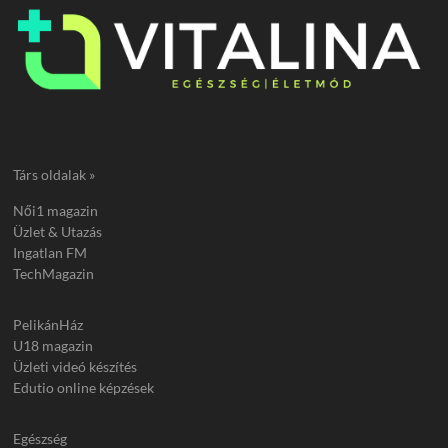
Társ oldalak »
Női1 magazin
Üzlet & Utazás
Ingatlan FM
TechMagazin
PelikánHáz
U18 magazin
Üzleti videó készítés
Edutio online képzések
Egészség