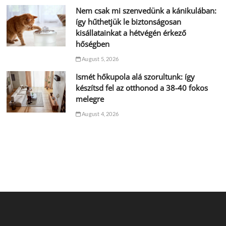
Nem csak mi szenvedünk a kánikulában:
így hűthetjük le biztonságosan
kisállatainkat a hétvégén érkező
hőségben
August 5, 2026
Ismét hőkupola alá szorultunk: így
készítsd fel az otthonod a 38-40 fokos
melegre
August 4, 2026