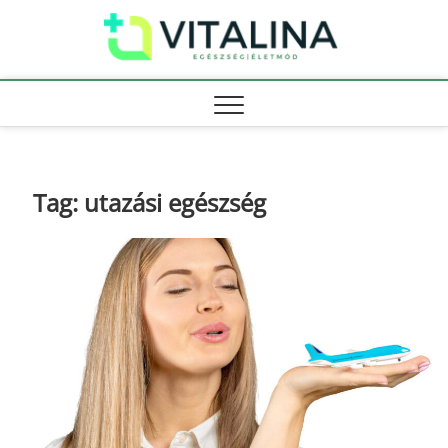
Skip
Vitali
to
EGÉSZSÉG |
ÉLETMÓD
content
Tag:
utazási egészség