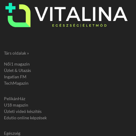
Társ oldalak »
Női1 magazin
Üzlet & Utazás
Ingatlan FM
TechMagazin
PelikánHáz
U18 magazin
Üzleti videó készítés
Edutio online képzések
Egészség