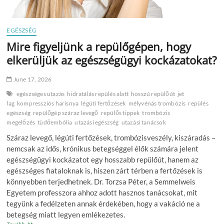
EGÉSZSÉG
Mire figyeljünk a repülőgépen, hogy
elkerüljük az egészségügyi kockázatokat?
June 17, 2026
egészséges utazás
hidratálás repülés alatt
hosszú repülőút
jet
lag
kompressziós harisnya
légúti fertőzések
mélyvénás trombózis
repülés
egészség
repülőgép száraz levegő
repülős tippek
trombózis
megelőzés
tüdőembólia
utazási egészség
utazási tanácsok
Száraz levegő, légúti fertőzések, trombózisveszély, kiszáradás –
nemcsak az idős, krónikus betegséggel élők számára jelent
egészségügyi kockázatot egy hosszabb repülőút, hanem az
egészséges fiataloknak is, hiszen zárt térben a fertőzések is
könnyebben terjedhetnek. Dr. Torzsa Péter, a Semmelweis
Egyetem professzora ahhoz adott hasznos tanácsokat, mit
tegyünk a fedélzeten annak érdekében, hogy a vakáció ne a
betegség miatt legyen emlékezetes.
Mire