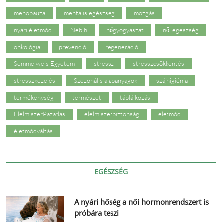
menopauza
mentális egészség
mozgás
nyári életmód
Nébih
nőgyógyászat
női egészség
onkológia
prevenció
regeneráció
Semmelweis Egyetem
stressz
stresszcsökkentés
stresszkezelés
Szezonális alapanyagok
szájhigiénia
termékenység
természet
táplálkozás
ÉlelmiszerPazarlás
élelmiszerbiztonság
életmód
életmódváltás
EGÉSZSÉG
A nyári hőség a női hormonrendszert is
próbára teszi