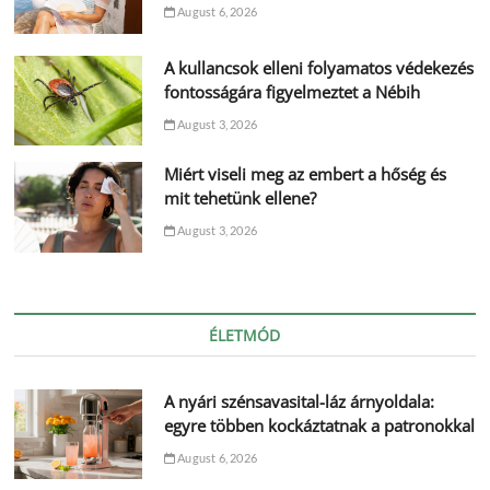
August 6, 2026
A kullancsok elleni folyamatos védekezés
fontosságára figyelmeztet a Nébih
August 3, 2026
Miért viseli meg az embert a hőség és
mit tehetünk ellene?
August 3, 2026
ÉLETMÓD
A nyári szénsavasital-láz árnyoldala:
egyre többen kockáztatnak a patronokkal
August 6, 2026