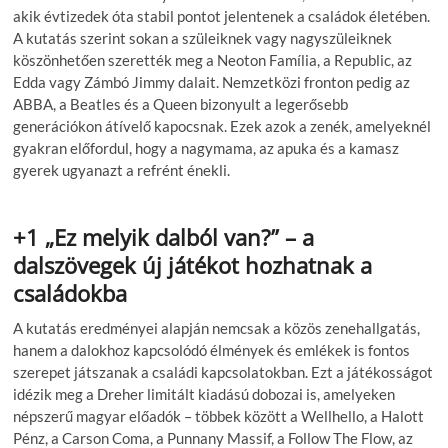
akik évtizedek óta stabil pontot jelentenek a családok életében.
A kutatás szerint sokan a szüleiknek vagy nagyszüleiknek
köszönhetően szerették meg a Neoton Família, a Republic, az
Edda vagy Zámbó Jimmy dalait. Nemzetközi fronton pedig az
ABBA, a Beatles és a Queen bizonyult a legerősebb
generációkon átívelő kapocsnak. Ezek azok a zenék, amelyeknél
gyakran előfordul, hogy a nagymama, az apuka és a kamasz
gyerek ugyanazt a refrént énekli.
+1 „Ez melyik dalból van?” – a
dalszövegek új játékot hozhatnak a
családokba
A kutatás eredményei alapján nemcsak a közös zenehallgatás,
hanem a dalokhoz kapcsolódó élmények és emlékek is fontos
szerepet játszanak a családi kapcsolatokban. Ezt a játékosságot
idézik meg a Dreher limitált kiadású dobozai is, amelyeken
népszerű magyar előadók – többek között a Wellhello, a Halott
Pénz, a Carson Coma, a Punnany Massif, a Follow The Flow, az