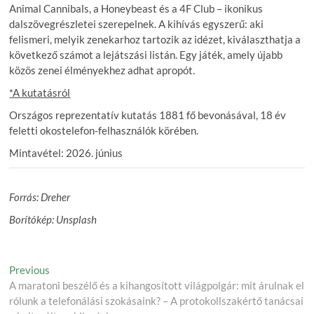
Animal Cannibals, a Honeybeast és a 4F Club – ikonikus
dalszövegrészletei szerepelnek. A kihívás egyszerű: aki
felismeri, melyik zenekarhoz tartozik az idézet, kiválaszthatja a
következő számot a lejátszási listán. Egy játék, amely újabb
közös zenei élményekhez adhat apropót.
*A kutatásról
Országos reprezentatív kutatás 1881 fő bevonásával, 18 év
feletti okostelefon-felhasználók körében.
Mintavétel: 2026. június
Forrás: Dreher
Borítókép: Unsplash
Post
Previous
Previous
post:
A maratoni beszélő és a kihangosított világpolgár: mit árulnak el
navigation
rólunk a telefonálási szokásaink? – A protokollszakértő tanácsai