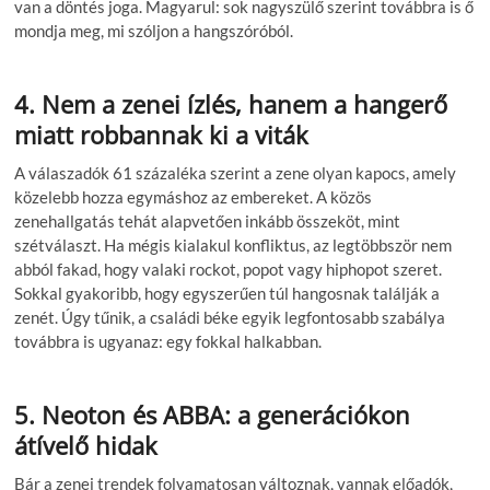
van a döntés joga. Magyarul: sok nagyszülő szerint továbbra is ő
mondja meg, mi szóljon a hangszóróból.
4. Nem a zenei ízlés, hanem a hangerő
miatt robbannak ki a viták
A válaszadók 61 százaléka szerint a zene olyan kapocs, amely
közelebb hozza egymáshoz az embereket. A közös
zenehallgatás tehát alapvetően inkább összeköt, mint
szétválaszt. Ha mégis kialakul konfliktus, az legtöbbször nem
abból fakad, hogy valaki rockot, popot vagy hiphopot szeret.
Sokkal gyakoribb, hogy egyszerűen túl hangosnak találják a
zenét. Úgy tűnik, a családi béke egyik legfontosabb szabálya
továbbra is ugyanaz: egy fokkal halkabban.
5. Neoton és ABBA: a generációkon
átívelő hidak
Bár a zenei trendek folyamatosan változnak, vannak előadók,