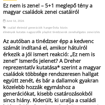
Ez nem is zene! – 5+1 meglepő tény a
magyar családok zenei csatáiról
June 16, 2026
család
életmód
generációk
hangerővita
közös
élmények
kutatás
nagyszülők
playlist
tinédzserek
zenehallgatás
zenei ízlés
Az autóban a tinédzser épp a kedvenc
számát indítaná el, amikor hátulról
érkezik a jól ismert reakció: „Ez nem is
zene!” Ismerős jelenet? A Dreher
reprezentatív kutatása* szerint a magyar
családok többsége rendszeresen hallgat
együtt zenét, és bár a dallamok gyakran
közelebb hozzák egymáshoz a
generációkat, kisebb csatározásokból
sincs hiány. Kiderült, ki uralja a családi