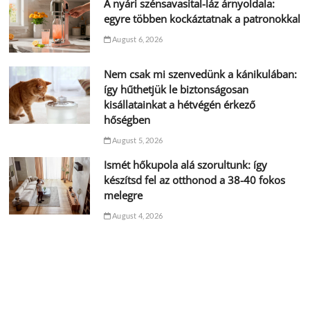
A nyári szénsavasital-láz árnyoldala:
egyre többen kockáztatnak a patronokkal
August 6, 2026
Nem csak mi szenvedünk a kánikulában:
így hűthetjük le biztonságosan
kisállatainkat a hétvégén érkező
hőségben
August 5, 2026
Ismét hőkupola alá szorultunk: így
készítsd fel az otthonod a 38-40 fokos
melegre
August 4, 2026