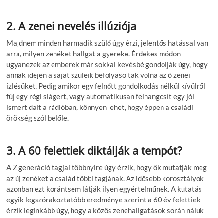
2. A zenei nevelés illúziója
Majdnem minden harmadik szülő úgy érzi, jelentős hatással van
arra, milyen zenéket hallgat a gyereke. Érdekes módon
ugyanezek az emberek már sokkal kevésbé gondolják úgy, hogy
annak idején a saját szüleik befolyásolták volna az ő zenei
ízlésüket. Pedig amikor egy felnőtt gondolkodás nélkül kívülről
fúj egy régi slágert, vagy automatikusan felhangosít egy jól
ismert dalt a rádióban, könnyen lehet, hogy éppen a családi
örökség szól belőle.
3. A 60 felettiek diktálják a tempót?
A Z generáció tagjai többnyire úgy érzik, hogy ők mutatják meg
az új zenéket a család többi tagjának. Az idősebb korosztályok
azonban ezt korántsem látják ilyen egyértelműnek. A kutatás
egyik legszórakoztatóbb eredménye szerint a 60 év felettiek
érzik leginkább úgy, hogy a közös zenehallgatások során náluk