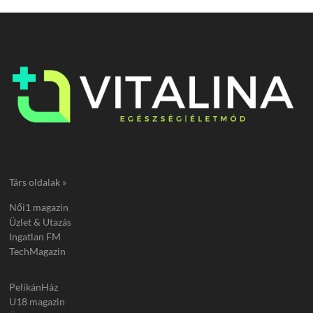
Társ oldalak »
Női1 magazin
Üzlet & Utazás
Ingatlan FM
TechMagazin
PelikánHáz
U18 magazin