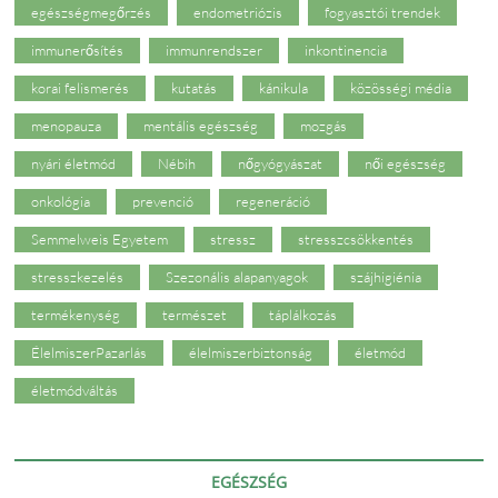
egészségmegőrzés
endometriózis
fogyasztói trendek
immunerősítés
immunrendszer
inkontinencia
korai felismerés
kutatás
kánikula
közösségi média
menopauza
mentális egészség
mozgás
nyári életmód
Nébih
nőgyógyászat
női egészség
onkológia
prevenció
regeneráció
Semmelweis Egyetem
stressz
stresszcsökkentés
stresszkezelés
Szezonális alapanyagok
szájhigiénia
termékenység
természet
táplálkozás
ÉlelmiszerPazarlás
élelmiszerbiztonság
életmód
életmódváltás
EGÉSZSÉG