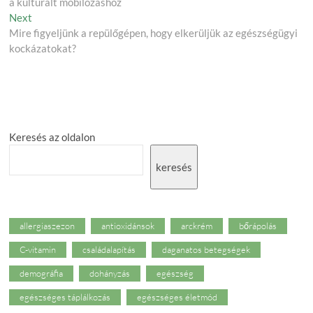
a kulturált mobilozáshoz
Next
Next
post:
Mire figyeljünk a repülőgépen, hogy elkerüljük az egészségügyi
kockázatokat?
Keresés az oldalon
keresés
allergiaszezon
antioxidánsok
arckrém
bőrápolás
C-vitamin
családalapítás
daganatos betegségek
demográfia
dohányzás
egészség
egészséges táplálkozás
egészséges életmód