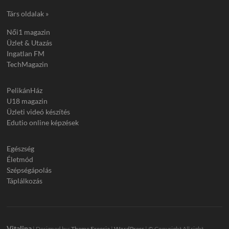
Társ oldalak »
Női1 magazin
Üzlet & Utazás
Ingatlan FM
TechMagazin
PelikánHáz
U18 magazin
Üzleti videó készítés
Edutio online képzések
Egészség
Életmód
Szépségápolás
Táplálkozás
Vitalina
| Designed by:
Theme Freesia
|
WordPress
| © Copyright All right