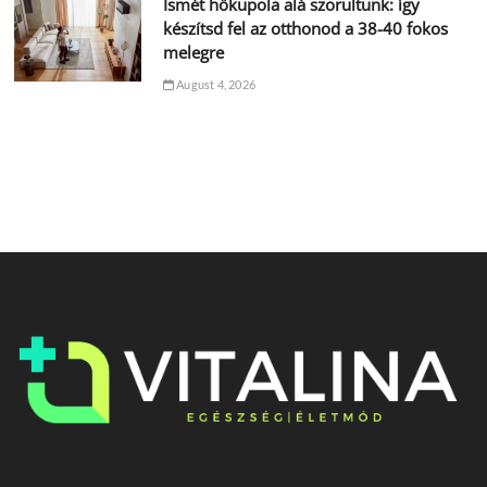
Ismét hőkupola alá szorultunk: így
készítsd fel az otthonod a 38-40 fokos
melegre
August 4, 2026