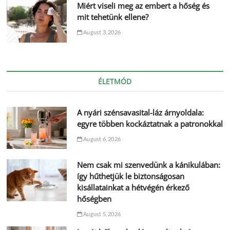
Miért viseli meg az embert a hőség és
mit tehetünk ellene?
August 3, 2026
ÉLETMÓD
A nyári szénsavasital-láz árnyoldala:
egyre többen kockáztatnak a patronokkal
August 6, 2026
Nem csak mi szenvedünk a kánikulában:
így hűthetjük le biztonságosan
kisállatainkat a hétvégén érkező
hőségben
August 5, 2026