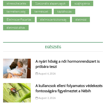
stresszkezelés
Szezonális alapanyagok
szájhigiénia
termékenység
természet
táplálkozás
ÉlelmiszerPazarlás
élelmiszerbiztonság
életmód
életmódváltás
EGÉSZSÉG
A nyári hőség a női hormonrendszert is
próbára teszi
August 6, 2026
A kullancsok elleni folyamatos védekezés
fontosságára figyelmeztet a Nébih
August 3, 2026