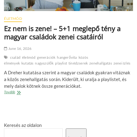
ÉLETMÓD
Ez nem is zene! – 5+1 meglepő tény a
magyar családok zenei csatáiról
June 16, 2026
család
életmód
generációk
hangerővita
közös
élmények
kutatás
nagyszülők
playlist
tinédzserek
zenehallgatás
zenei ízlés
A Dreher kutatása szerint a magyar családok gyakran vitáznak
a közös zenehallgatás során. Kiderült, ki uralja a playlistet, és
mely dalok kötnek össze generációkat.
Ez
Tovább
nem
is
zene!
–
5+1
Keresés az oldalon
meglepő
tény
a