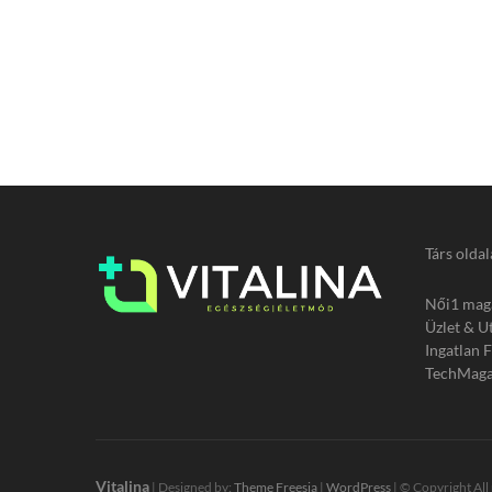
Társ oldal
Női1 mag
Üzlet & U
Ingatlan 
TechMaga
Vitalina
| Designed by:
Theme Freesia
|
WordPress
| © Copyright All