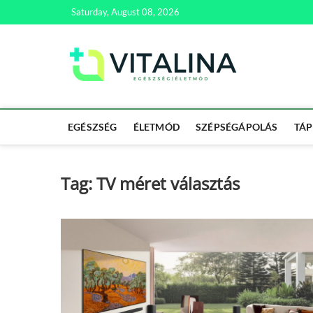
Skip
Saturday, August 08, 2026
to
content
Vitali
EGÉSZSÉG | ÉL
EGÉSZSÉG
ÉLETMÓD
SZÉPSÉGÁPOLÁS
TÁP
Tag:
TV méret választás