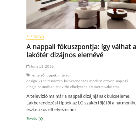
ÉLETMÓD
A nappali fókuszpontja: így válhat 
lakótér dizájnos elemévé
June 18, 2026
enteriőr tippek
interior
design
kábelrendezés
lakberendezés
modern otthon
nappali
dizájn
soundbar
televízió elhelyezés
TV méret választás
A televízió ma már a nappali dizájnjának kulcseleme.
Lakberendezési tippek az LG szakértőjétől a harmoniku
esztétikus elhelyezéshez.
A
Tovább
nappali
fókuszpontja:
így