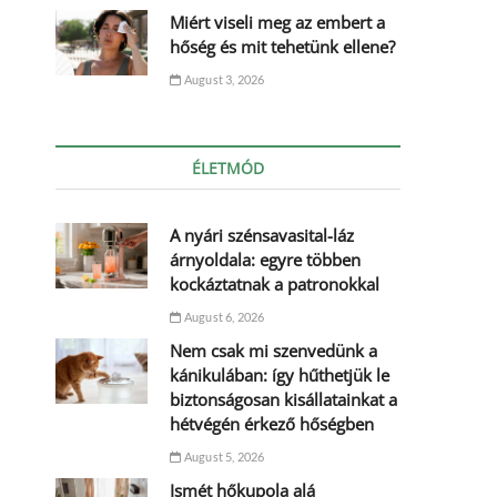
Miért viseli meg az embert a
hőség és mit tehetünk ellene?
August 3, 2026
ÉLETMÓD
A nyári szénsavasital-láz
árnyoldala: egyre többen
kockáztatnak a patronokkal
August 6, 2026
Nem csak mi szenvedünk a
kánikulában: így hűthetjük le
biztonságosan kisállatainkat a
hétvégén érkező hőségben
August 5, 2026
Ismét hőkupola alá