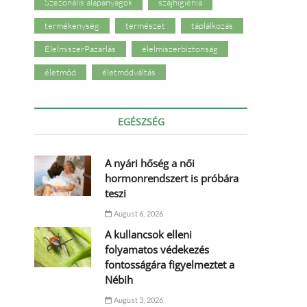
Szezonális alapanyagok
szájhigiénia
termékenység
természet
táplálkozás
ÉlelmiszerPazarlás
élelmiszerbiztonság
életmód
életmódváltás
EGÉSZSÉG
A nyári hőség a női
hormonrendszert is próbára
teszi
August 6, 2026
A kullancsok elleni
folyamatos védekezés
fontosságára figyelmeztet a
Nébih
August 3, 2026