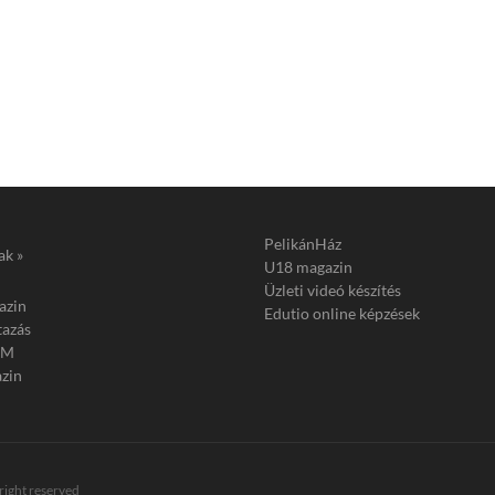
PelikánHáz
ak »
U18 magazin
Üzleti videó készítés
azin
Edutio online képzések
tazás
FM
zin
 right reserved