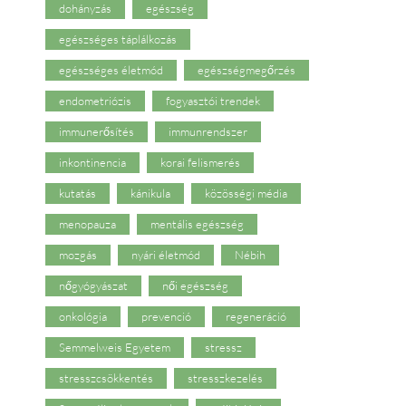
dohányzás
egészség
egészséges táplálkozás
egészséges életmód
egészségmegőrzés
endometriózis
fogyasztói trendek
immunerősítés
immunrendszer
inkontinencia
korai felismerés
kutatás
kánikula
közösségi média
menopauza
mentális egészség
mozgás
nyári életmód
Nébih
nőgyógyászat
női egészség
onkológia
prevenció
regeneráció
Semmelweis Egyetem
stressz
stresszcsökkentés
stresszkezelés