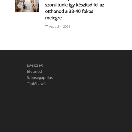
szorultunk: így készítsd fel az
otthonod a 38-40 fokos
melegre
August 4, 2026
Egészség
Életmód
Szépségápolás
Táplálkozás