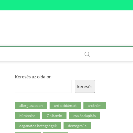
Keresés az oldalon
keresés
allergiaszezon
antioxidánsok
arckrém
bőrápolás
C-vitamin
családalapítás
daganatos betegségek
demográfia