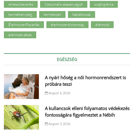
stresszkezelés
Szezonális alapanyagok
szájhigiénia
termékenység
természet
táplálkozás
ÉlelmiszerPazarlás
élelmiszerbiztonság
életmód
életmódváltás
EGÉSZSÉG
A nyári hőség a női hormonrendszert is
próbára teszi
August 6, 2026
A kullancsok elleni folyamatos védekezés
fontosságára figyelmeztet a Nébih
August 3, 2026