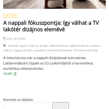
ÉLETMÓD
A nappali fókuszpontja: így válhat a TV
lakótér dizájnos elemévé
June 18, 2026
enteriőr tippek
interior design
kábelrendezés
lakberendezés
modern
otthon
nappali dizájn
soundbar
televízió elhelyezés
TV méret választás
A televízió ma már a nappali dizájnjának kulcseleme.
Lakberendezési tippek az LG szakértőjétől a harmonikus,
esztétikus elhelyezéshez.
A
Tovább
nappali
fókuszpontja:
így
válhat
a
Keresés az oldalon
TV
lakótér
dizájnos