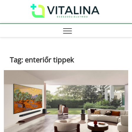
Skip
Vitali
to
EGÉSZSÉG |
ÉLETMÓD
content
Tag:
enteriőr tippek