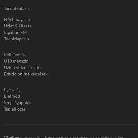
Társ oldalak »
Női1 magazin
Üzlet & Utazás
Ingatlan FM
TechMagazin
PelikánHáz
U18 magazin
Üzleti videó készítés
Edutio online képzések
Egészség
Életmód
Szépségápolás
Táplálkozás
Vitalina
| Designed by:
Theme Freesia
|
WordPress
| © Copyright All right