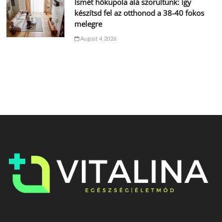
Ismét hőkupola alá szorultunk: így
készítsd fel az otthonod a 38-40 fokos
melegre
August 4, 2026