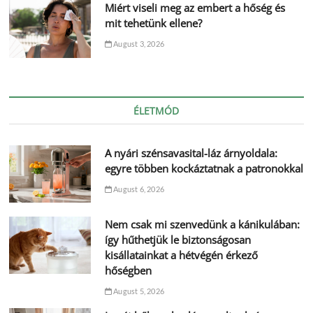
Miért viseli meg az embert a hőség és
mit tehetünk ellene?
August 3, 2026
ÉLETMÓD
A nyári szénsavasital-láz árnyoldala:
egyre többen kockáztatnak a patronokkal
August 6, 2026
Nem csak mi szenvedünk a kánikulában:
így hűthetjük le biztonságosan
kisállatainkat a hétvégén érkező
hőségben
August 5, 2026