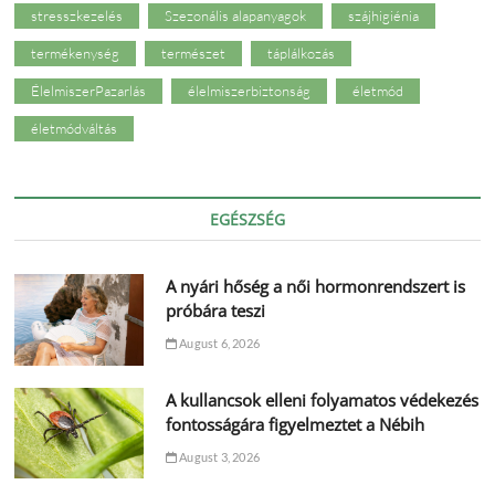
stresszkezelés
Szezonális alapanyagok
szájhigiénia
termékenység
természet
táplálkozás
ÉlelmiszerPazarlás
élelmiszerbiztonság
életmód
életmódváltás
EGÉSZSÉG
A nyári hőség a női hormonrendszert is
próbára teszi
August 6, 2026
A kullancsok elleni folyamatos védekezés
fontosságára figyelmeztet a Nébih
August 3, 2026