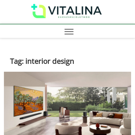
Skip
Vitali
to
EGÉSZSÉG |
ÉLETMÓD
content
Tag:
interior design