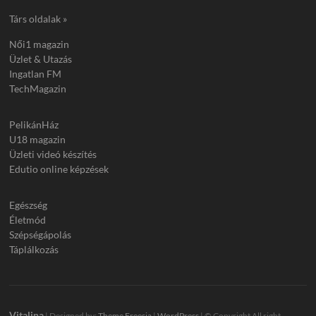
Társ oldalak »
Női1 magazin
Üzlet & Utazás
Ingatlan FM
TechMagazin
PelikánHáz
U18 magazin
Üzleti videó készítés
Edutio online képzések
Egészség
Életmód
Szépségápolás
Táplálkozás
Vitalina
| Designed by:
Theme Freesia
|
WordPress
| © Copyright All right