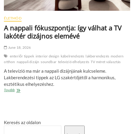
ÉLETMÓD
A nappali fókuszpontja: így válhat a TV
lakótér dizájnos elemévé
June 18, 2026
enteriőr tippek
interior design
kábelrendezés
lakberendezés
modern
otthon
nappali dizájn
soundbar
televízió elhelyezés
TV méret választás
A televízió ma már a nappali dizájnjának kulcseleme.
Lakberendezési tippek az LG szakértőjétől a harmonikus,
esztétikus elhelyezéshez.
A
Tovább
nappali
fókuszpontja:
így
válhat
a
Keresés az oldalon
TV
lakótér
dizájnos