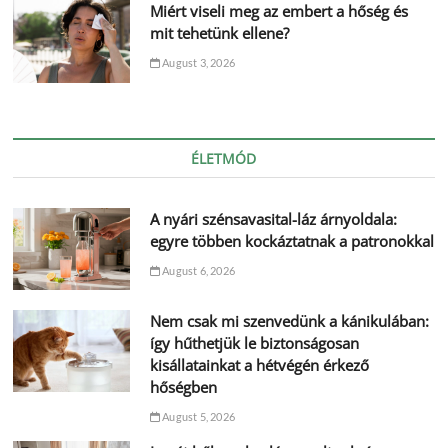
Miért viseli meg az embert a hőség és
mit tehetünk ellene?
August 3, 2026
ÉLETMÓD
A nyári szénsavasital-láz árnyoldala:
egyre többen kockáztatnak a patronokkal
August 6, 2026
Nem csak mi szenvedünk a kánikulában:
így hűthetjük le biztonságosan
kisállatainkat a hétvégén érkező
hőségben
August 5, 2026