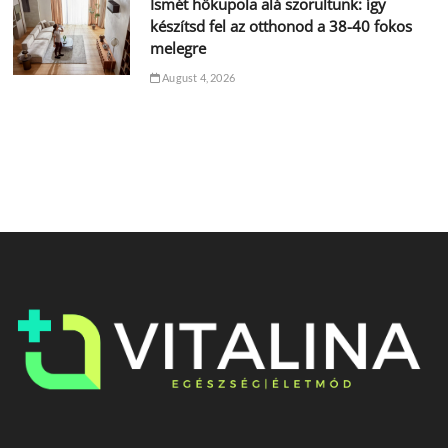
Ismét hőkupola alá szorultunk: így
készítsd fel az otthonod a 38-40 fokos
melegre
August 4, 2026