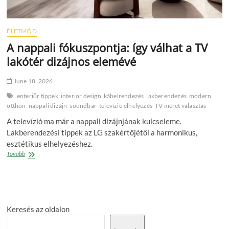
ÉLETMÓD
A nappali fókuszpontja: így válhat a TV
lakótér dizájnos elemévé
June 18, 2026
enteriőr tippek
interior design
kábelrendezés
lakberendezés
modern
otthon
nappali dizájn
soundbar
televízió elhelyezés
TV méret választás
A televízió ma már a nappali dizájnjának kulcseleme.
Lakberendezési tippek az LG szakértőjétől a harmonikus,
esztétikus elhelyezéshez.
A
Tovább
nappali
fókuszpontja:
így
válhat
a
Keresés az oldalon
TV
lakótér
dizájnos