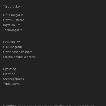
Társ oldalak »
Női1 magazin
Üzlet & Utazás
Ingatlan FM
TechMagazin
PelikánHáz
U18 magazin
Üzleti videó készítés
Edutio online képzések
Egészség
Életmód
Szépségápolás
Táplálkozás
Vitalina
| Designed by:
Theme Freesia
|
WordPress
| © Copyright All right