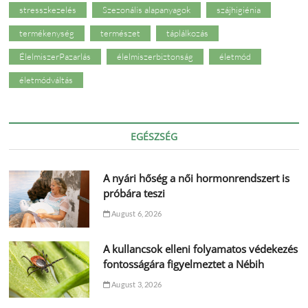
stresszkezelés
Szezonális alapanyagok
szájhigiénia
termékenység
természet
táplálkozás
ÉlelmiszerPazarlás
élelmiszerbiztonság
életmód
életmódváltás
EGÉSZSÉG
A nyári hőség a női hormonrendszert is
próbára teszi
August 6, 2026
A kullancsok elleni folyamatos védekezés
fontosságára figyelmeztet a Nébih
August 3, 2026