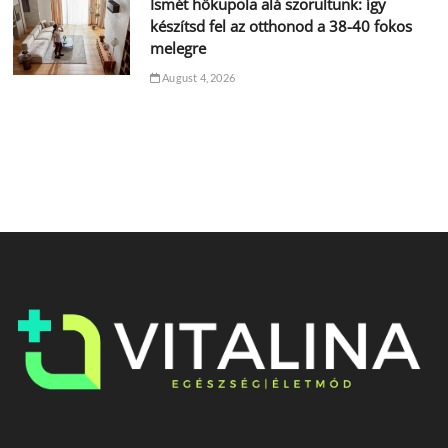
Ismét hőkupola alá szorultunk: így
készítsd fel az otthonod a 38-40 fokos
melegre
August 4, 2026