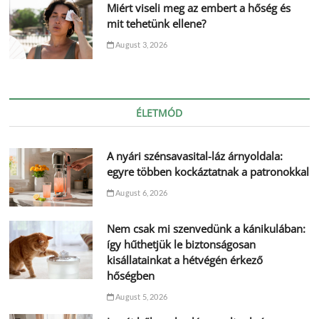
Miért viseli meg az embert a hőség és
mit tehetünk ellene?
August 3, 2026
ÉLETMÓD
A nyári szénsavasital-láz árnyoldala:
egyre többen kockáztatnak a patronokkal
August 6, 2026
Nem csak mi szenvedünk a kánikulában:
így hűthetjük le biztonságosan
kisállatainkat a hétvégén érkező
hőségben
August 5, 2026