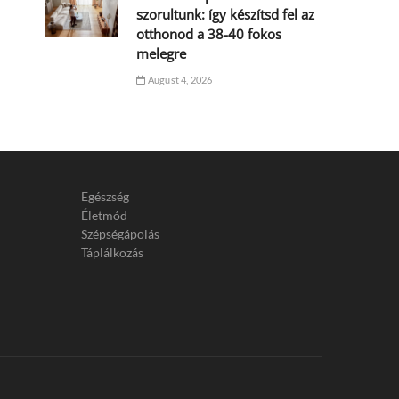
szorultunk: így készítsd fel az
otthonod a 38-40 fokos
melegre
August 4, 2026
Egészség
Életmód
Szépségápolás
Táplálkozás