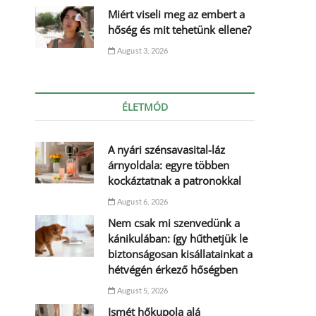
Miért viseli meg az embert a
hőség és mit tehetünk ellene?
August 3, 2026
ÉLETMÓD
A nyári szénsavasital-láz
árnyoldala: egyre többen
kockáztatnak a patronokkal
August 6, 2026
Nem csak mi szenvedünk a
kánikulában: így hűthetjük le
biztonságosan kisállatainkat a
hétvégén érkező hőségben
August 5, 2026
Ismét hőkupola alá