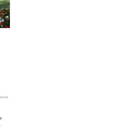
ikezés
je
.