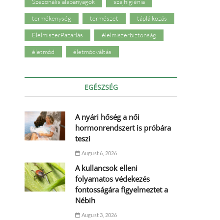
Szezonális alapanyagok
szájhigiénia
termékenység
természet
táplálkozás
ÉlelmiszerPazarlás
élelmiszerbiztonság
életmód
életmódváltás
EGÉSZSÉG
A nyári hőség a női
hormonrendszert is próbára
teszi
August 6, 2026
A kullancsok elleni
folyamatos védekezés
fontosságára figyelmeztet a
Nébih
August 3, 2026