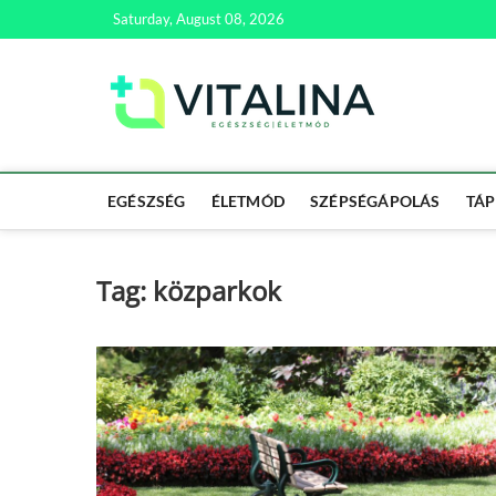
Skip
Saturday, August 08, 2026
to
content
Vitali
EGÉSZSÉG | ÉL
EGÉSZSÉG
ÉLETMÓD
SZÉPSÉGÁPOLÁS
TÁP
Tag:
közparkok