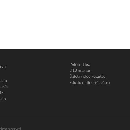
PelikánHáz
ak »
U18 magazin
Üzleti videó készítés
azin
Edutio online képzések
tazás
FM
zin
 right reserved