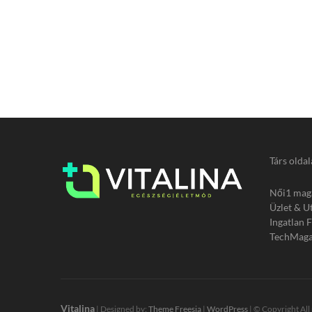
Társ oldal
Női1 mag
Üzlet & U
Ingatlan 
TechMaga
Vitalina
| Designed by:
Theme Freesia
|
WordPress
| © Copyright All