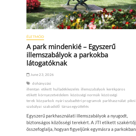
ÉLETMÓD
A park mindenkié – Egyszerű
illemszabályok a parkokba
látogatóknak
June 23, 2026
dohányzási
illemtan
etikett
hulladékkezelés
illemszabályok
kerékpáros
etikett
környezetvédelem
közösségi normák
közösségi
terek
közparkok
nyári szabadtéri programok
parkhasználat
pikn
szabályai
szabadidő
társas együttélés
Egyszerű parkhasználati illemszabályok a nyugodt,
biztonságos közösségi terekért. A JTI etikett szakértő
összefoglalja, hogyan figyeljünk egymásra a parkokban