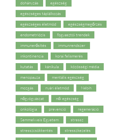
dohányzás
egészség
egészséges táplálkozás
egészséges életmód
egészségmegőrzés
endometriózis
fogyasztói trendek
immunerősítés
immunrendszer
inkontinencia
korai felismerés
kutatás
kánikula
közösségi média
menopauza
mentális egészség
mozgás
nyári életmód
Nébih
nőgyógyászat
női egészség
onkológia
prevenció
regeneráció
Semmelweis Egyetem
stressz
stresszcsökkentés
stresszkezelés