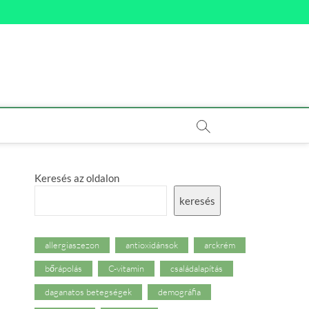
Keresés az oldalon
keresés
allergiaszezon
antioxidánsok
arckrém
bőrápolás
C-vitamin
családalapítás
daganatos betegségek
demográfia