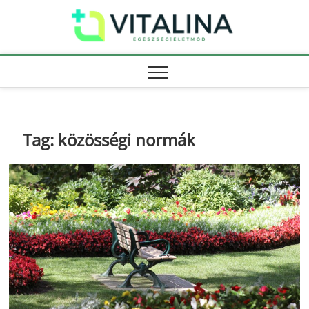
Skip
Vitali
to
EGÉSZSÉG |
ÉLETMÓD
content
Tag:
közösségi normák