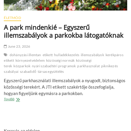
ÉLETMÓD
A park mindenkié – Egyszerű
illemszabályok a parkokba látogatóknak
June 23, 2026
dohányzási illemtan
etikett
hulladékkezelés
illemszabályok
kerékpáros
etikett
környezetvédelem
közösségi normák
közösségi
terek
közparkok
nyári szabadtéri programok
parkhasználat
piknikezés
szabályai
szabadidő
társas együttélés
Egyszerű parkhasználati illemszabályok a nyugodt, biztonságos
közösségi terekért. A JTI etikett szakértője összefoglalja,
hogyan figyeljünk egymásra a parkokban.
A
Tovább
park
mindenkié
–
Egyszerű
illemszabályok
Keresés az oldalon
a