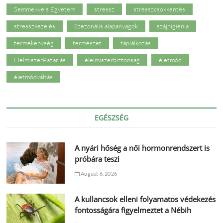
Semmelweis Egyetem
stressz
stresszcsökkentés
stresszkezelés
Szezonális alapanyagok
szájhigiénia
termékenység
természet
táplálkozás
ÉlelmiszerPazarlás
élelmiszerbiztonság
életmód
életmódváltás
EGÉSZSÉG
A nyári hőség a női hormonrendszert is
próbára teszi
August 6, 2026
A kullancsok elleni folyamatos védekezés
fontosságára figyelmeztet a Nébih