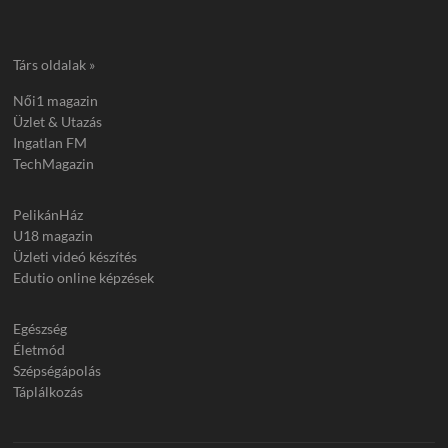
Társ oldalak »
Női1 magazin
Üzlet & Utazás
Ingatlan FM
TechMagazin
PelikánHáz
U18 magazin
Üzleti videó készítés
Edutio online képzések
Egészség
Életmód
Szépségápolás
Táplálkozás