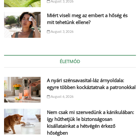
August 3, 2026
Miért viseli meg az embert a hőség és
mit tehetünk ellene?
August 3, 2026
ÉLETMÓD
A nyári szénsavasital-láz árnyoldala:
egyre többen kockáztatnak a patronokkal
August 6, 2026
Nem csak mi szenvedünk a kánikulában:
így hűthetjük le biztonságosan
kisállatainkat a hétvégén érkező
hőségben