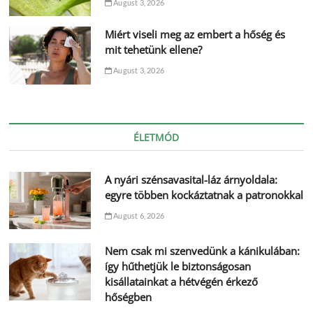
August 3, 2026
Miért viseli meg az embert a hőség és
mit tehetünk ellene?
August 3, 2026
ÉLETMÓD
A nyári szénsavasital-láz árnyoldala:
egyre többen kockáztatnak a patronokkal
August 6, 2026
Nem csak mi szenvedünk a kánikulában:
így hűthetjük le biztonságosan
kisállatainkat a hétvégén érkező
hőségben