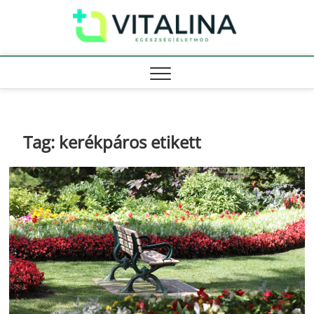
Skip
Vitali
to
EGÉSZSÉG |
ÉLETMÓD
content
Tag:
kerékpáros etikett