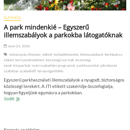
ÉLETMÓD
A park mindenkié – Egyszerű
illemszabályok a parkokba látogatóknak
June 23, 2026
dohányzási illemtan
etikett
hulladékkezelés
illemszabályok
kerékpáros
etikett
környezetvédelem
közösségi normák
közösségi
terek
közparkok
nyári szabadtéri programok
parkhasználat
piknikezés
szabályai
szabadidő
társas együttélés
Egyszerű parkhasználati illemszabályok a nyugodt, biztonságos
közösségi terekért. A JTI etikett szakértője összefoglalja,
hogyan figyeljünk egymásra a parkokban.
A
Tovább
park
mindenkié
–
Egyszerű
illemszabályok
Keresés az oldalon
a