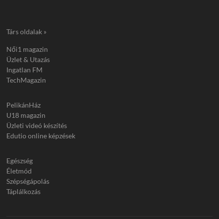
Társ oldalak »
Női1 magazin
Üzlet & Utazás
Ingatlan FM
TechMagazin
PelikánHáz
U18 magazin
Üzleti videó készítés
Edutio online képzések
Egészség
Életmód
Szépségápolás
Táplálkozás