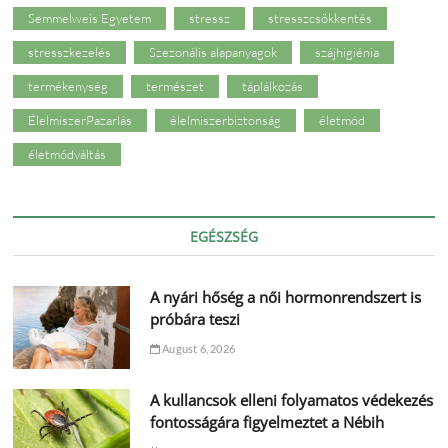
Semmelweis Egyetem
stressz
stresszcsökkentés
stresszkezelés
Szezonális alapanyagok
szájhigiénia
termékenység
természet
táplálkozás
ÉlelmiszerPazarlás
élelmiszerbiztonság
életmód
életmódváltás
EGÉSZSÉG
A nyári hőség a női hormonrendszert is
próbára teszi
August 6, 2026
A kullancsok elleni folyamatos védekezés
fontosságára figyelmeztet a Nébih