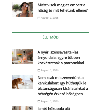
Miért viseli meg az embert a
hőség és mit tehetünk ellene?
August 3, 2026
ÉLETMÓD
A nyári szénsavasital-láz
árnyoldala: egyre többen
kockáztatnak a patronokkal
August 6, 2026
Nem csak mi szenvedünk a
kánikulában: így hűthetjük le
biztonságosan kisállatainkat a
hétvégén érkező hőségben
August 5, 2026
Ismét hőkupola alá