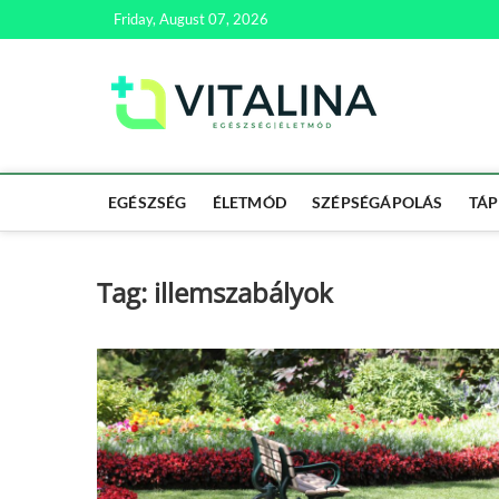
Skip
Friday, August 07, 2026
to
content
Vitali
EGÉSZSÉG | ÉL
EGÉSZSÉG
ÉLETMÓD
SZÉPSÉGÁPOLÁS
TÁP
Tag:
illemszabályok