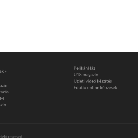
PelikánHáz
ak »
U18 magazin
Üzleti videó készítés
azin
Edutio online képzések
tazás
FM
zin
 right reserved