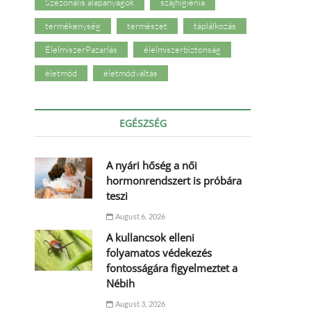
Szezonális alapanyagok
szájhigiénia
termékenység
természet
táplálkozás
ÉlelmiszerPazarlás
élelmiszerbiztonság
életmód
életmódváltás
EGÉSZSÉG
A nyári hőség a női
hormonrendszert is próbára
teszi
August 6, 2026
A kullancsok elleni
folyamatos védekezés
fontosságára figyelmeztet a
Nébih
August 3, 2026