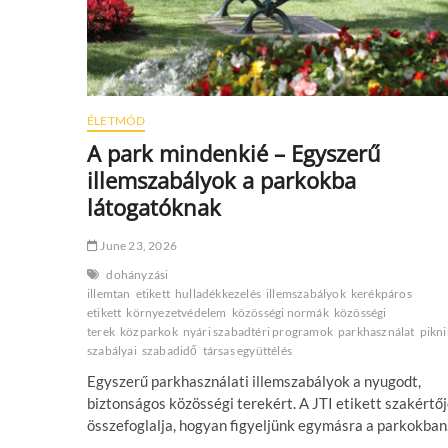
ÉLETMÓD
A park mindenkié – Egyszerű
illemszabályok a parkokba
látogatóknak
June 23, 2026
dohányzási
illemtan
etikett
hulladékkezelés
illemszabályok
kerékpáros
etikett
környezetvédelem
közösségi normák
közösségi
terek
közparkok
nyári szabadtéri programok
parkhasználat
pikn
szabályai
szabadidő
társas együttélés
Egyszerű parkhasználati illemszabályok a nyugodt,
biztonságos közösségi terekért. A JTI etikett szakértő
összefoglalja, hogyan figyeljünk egymásra a parkokban