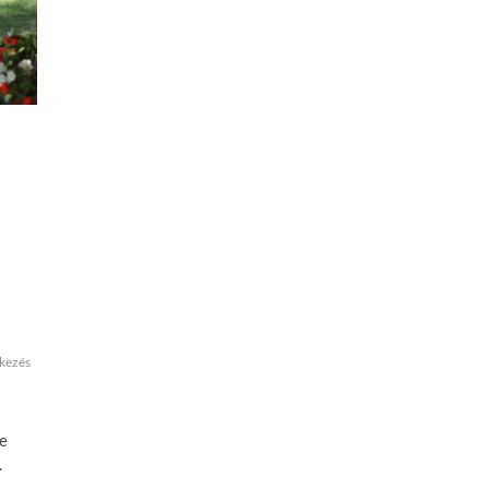
ikezés
je
.