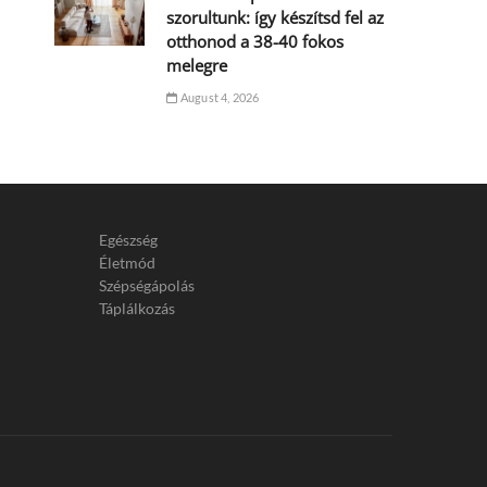
szorultunk: így készítsd fel az
otthonod a 38-40 fokos
melegre
August 4, 2026
Egészség
Életmód
Szépségápolás
Táplálkozás