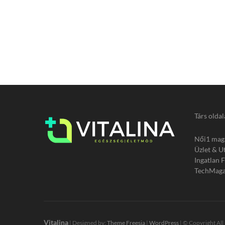
Társ oldal
Női1 mag
Üzlet & U
Ingatlan 
TechMaga
Vitalina
| Designed by:
Theme Freesia
|
WordPress
| © Copyright All