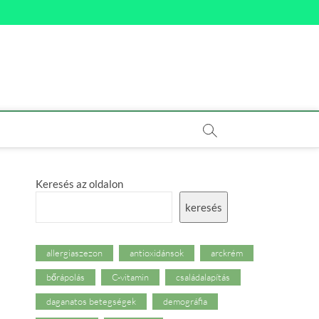
Keresés az oldalon
keresés
allergiaszezon
antioxidánsok
arckrém
bőrápolás
C-vitamin
családalapítás
daganatos betegségek
demográfia