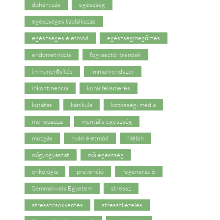
dohányzás
egészség
egészséges táplálkozás
egészséges életmód
egészségmegőrzés
endometriózis
fogyasztói trendek
immunerősítés
immunrendszer
inkontinencia
korai felismerés
kutatás
kánikula
közösségi média
menopauza
mentális egészség
mozgás
nyári életmód
Nébih
nőgyógyászat
női egészség
onkológia
prevenció
regeneráció
Semmelweis Egyetem
stressz
stresszcsökkentés
stresszkezelés