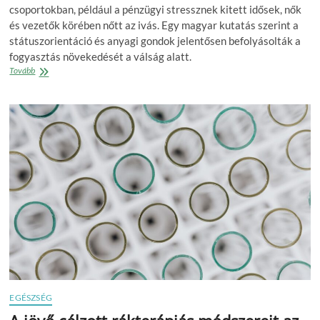
csoportokban, például a pénzügyi stressznek kitett idősek, nők
és vezetők körében nőtt az ivás. Egy magyar kutatás szerint a
státuszorientáció és anyagi gondok jelentősen befolyásolták a
fogyasztás növekedését a válság alatt.
Pénzügyi
Tovább
stressz
és
a
státusorientáció
növelték
leginkább
az
ivást
a
közelmúlt
válságidőszakában
EGÉSZSÉG