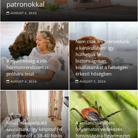
patronokkal
AUGUST 6, 2026
Nem csak mi szenvedünk
a kánikulában: így
hűthetjük le
A nyári hőség a női
biztonságosan
hormonrendszert is
kisállatainkat a hétvégén
próbára teszi
érkező hőségben
AUGUST 6, 2026
AUGUST 5, 2026
Ismét hőkupola alá
A kullancsok elleni
szorultunk: így készítsd fel
folyamatos védekezés
az otthonod a 38-40 fokos
fontosságára figyelmeztet