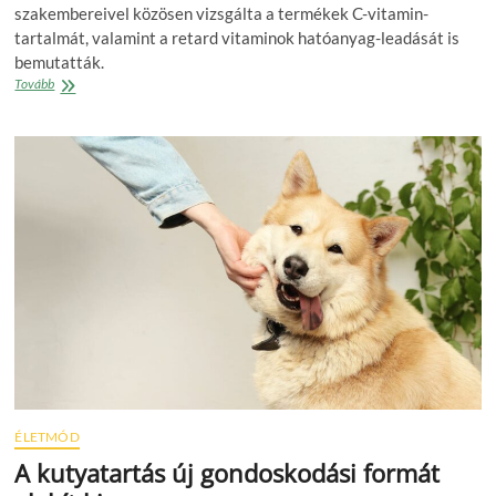
szakembereivel közösen vizsgálta a termékek C-vitamin-
tartalmát, valamint a retard vitaminok hatóanyag-leadását is
bemutatták.
C-
Tovább
vitaminban
gazdag
érdekességek
a
Szupermentán
ÉLETMÓD
A kutyatartás új gondoskodási formát