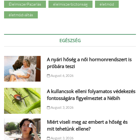
ÉlelmiszerPazarlás
élelmiszerbiztonság
életmód
életmódváltás
EGÉSZSÉG
A nyári hőség a női hormonrendszert is
próbára teszi
August 6, 2026
A kullancsok elleni folyamatos védekezés
fontosságára figyelmeztet a Nébih
August 3, 2026
Miért viseli meg az embert a hőség és
mit tehetünk ellene?
August 3, 2026