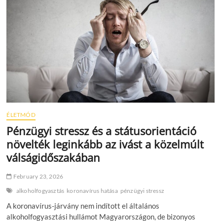
a
nagy
mennyiségű
fehérjefogyasztás
ÉLETMÓD
Pénzügyi stressz és a státusorientáció
növelték leginkább az ivást a közelmúlt
válságidőszakában
February 23, 2026
alkoholfogyasztás
koronavírus hatása
pénzügyi stressz
A koronavírus-járvány nem indított el általános
alkoholfogyasztási hullámot Magyarországon, de bizonyos