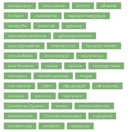
allergiaszezon
antioxidánsok
arckrém
bőrápolás
C-vitamin
családalapítás
daganatos betegségek
demográfia
dohányzás
egészség
egészséges táplálkozás
egészséges életmód
egészségmegőrzés
endometriózis
fogyasztói trendek
immunerősítés
immunrendszer
inkontinencia
korai felismerés
kutatás
kánikula
közösségi média
menopauza
mentális egészség
mozgás
nyári életmód
Nébih
nőgyógyászat
női egészség
onkológia
prevenció
regeneráció
Semmelweis Egyetem
stressz
stresszcsökkentés
stresszkezelés
Szezonális alapanyagok
szájhigiénia
termékenység
természet
táplálkozás