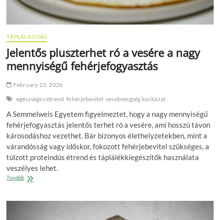
TÁPLÁLKOZÁS
Jelentős pluszterhet ró a vesére a nagy
mennyiségű fehérjefogyasztás
February 23, 2026
egészséges étrend
fehérjebevitel
vesebetegség kockázat
A Semmelweis Egyetem figyelmeztet, hogy a nagy mennyiségű
fehérjefogyasztás jelentős terhet ró a vesére, ami hosszú távon
károsodáshoz vezethet. Bár bizonyos élethelyzetekben, mint a
várandósság vagy időskor, fokozott fehérjebevitel szükséges, a
túlzott proteindús étrend és táplálékkiegészítők használata
veszélyes lehet.
Jelentős
Tovább
pluszterhet
ró
a
vesére