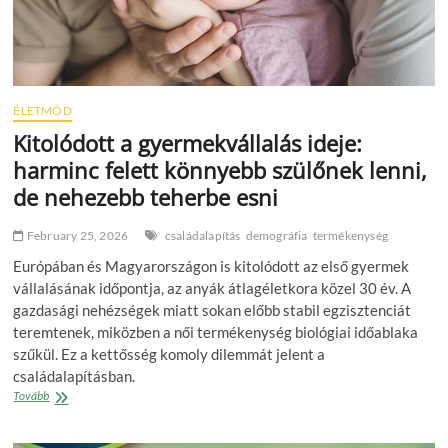
ÉLETMÓD
Kitolódott a gyermekvállalás ideje:
harminc felett könnyebb szülőnek lenni,
de nehezebb teherbe esni
February 25, 2026
családalapítás
demográfia
termékenység
Európában és Magyarországon is kitolódott az első gyermek
vállalásának időpontja, az anyák átlagéletkora közel 30 év. A
gazdasági nehézségek miatt sokan előbb stabil egzisztenciát
teremtenek, miközben a női termékenység biológiai időablaka
szűkül. Ez a kettősség komoly dilemmát jelent a
családalapításban.
Kitolódott
Tovább
a
gyermekvállalás