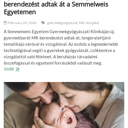
berendezést adtak át a Semmelweis
Egyetemen
February 25, 2026
gyermekgyógyászat
MR-vizsgálat
A Semmelweis Egyetem Gyermekgyógyászati Klinikáján új,
gyermekbarát MR-berendezést adtak át, tengeralattjáró
tematikájú váróval és vizsgálóval. Az eszköz a legmodernebb
technológiával segíti a gyerekek gyógyulását, csökkentve a
vizsgálattól való félelmet. A beruházás társadalmi
összefogással és egyetemi forrásokból valósult meg.
Gyermekek
Tovább
vizsgálatára
szolgáló
MR-
berendezést
adtak
át
a
Semmelweis
Egyetemen