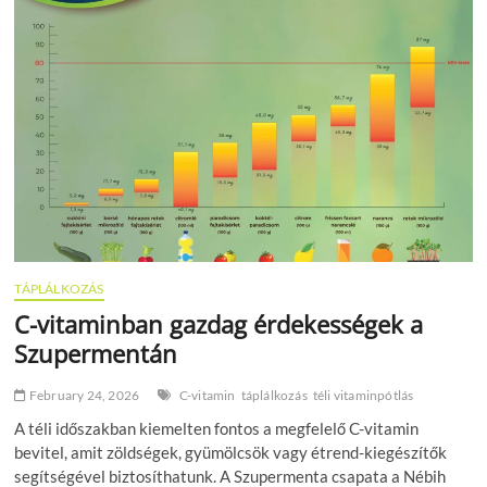
ideje:
harminc
felett
könnyebb
szülőnek
lenni,
de
nehezebb
teherbe
esni
TÁPLÁLKOZÁS
C-vitaminban gazdag érdekességek a
Szupermentán
February 24, 2026
C-vitamin
táplálkozás
téli vitaminpótlás
A téli időszakban kiemelten fontos a megfelelő C-vitamin
bevitel, amit zöldségek, gyümölcsök vagy étrend-kiegészítők
segítségével biztosíthatunk. A Szupermenta csapata a Nébih