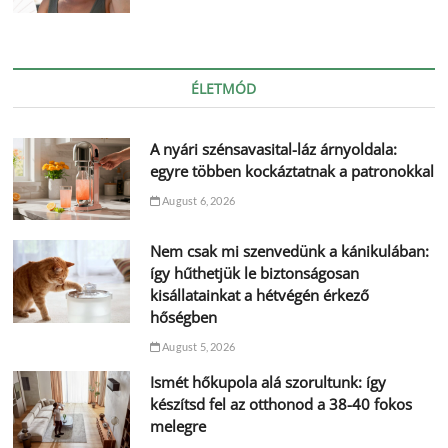
ÉLETMÓD
A nyári szénsavasital-láz árnyoldala:
egyre többen kockáztatnak a patronokkal
August 6, 2026
Nem csak mi szenvedünk a kánikulában:
így hűthetjük le biztonságosan
kisállatainkat a hétvégén érkező
hőségben
August 5, 2026
Ismét hőkupola alá szorultunk: így
készítsd fel az otthonod a 38-40 fokos
melegre