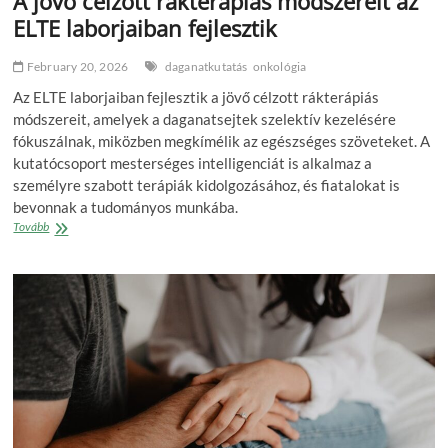
A jövő célzott rákterápiás módszereit az
ELTE laborjaiban fejlesztik
February 20, 2026
daganatkutatás
onkológia
Az ELTE laborjaiban fejlesztik a jövő célzott rákterápiás
módszereit, amelyek a daganatsejtek szelektív kezelésére
fókuszálnak, miközben megkímélik az egészséges szöveteket. A
kutatócsoport mesterséges intelligenciát is alkalmaz a
személyre szabott terápiák kidolgozásához, és fiatalokat is
bevonnak a tudományos munkába.
A
Tovább
jövő
célzott
rákterápiás
módszereit
az
ELTE
laborjaiban
fejlesztik