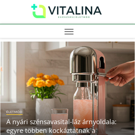
Skip
Vitali
to
EGÉSZSÉG |
ÉLETMÓD
content
ÉLETMÓD
A nyári szénsavasital-láz árnyoldala:
egyre többen kockáztatnak a