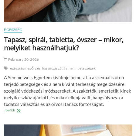
EGÉSZSÉG
Tapasz, spirál, tabletta, óvszer – mikor,
melyiket használhatjuk?
February 20, 2026
egészségmegőrzés
fogamzásgátlás
nemi betegségek
A Semmelweis Egyetem kisfilmje bemutatja a szexuális úton
terjedő betegségek és a nem kívánt terhesség megelőzésére
szolgáló védekezési módszereket. A szakértők ismertetik, kinek
melyik eszköz ajánlott, és mikor ellenjavallt, hangsúlyozva a
tudatos választás és az orvosi tanács fontosságát.
Tapasz,
Tovább
spirál,
tabletta,
óvszer
–