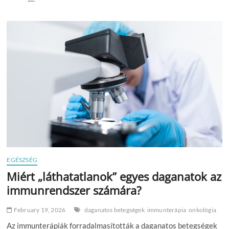
formálja
a
serdülők
kézügyességét?
EGÉSZSÉG
Miért „láthatatlanok” egyes daganatok az
immunrendszer számára?
February 19, 2026
daganatos betegségek
immunterápia
onkológia
Az immunterápiák forradalmasították a daganatos betegségek