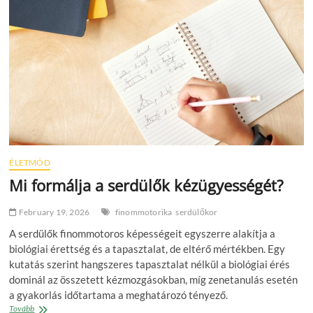
mikor,
melyiket
használhatjuk?
ÉLETMÓD
Mi formálja a serdülők kézügyességét?
February 19, 2026
finommotorika
serdülőkor
A serdülők finommotoros képességeit egyszerre alakítja a
biológiai érettség és a tapasztalat, de eltérő mértékben. Egy
kutatás szerint hangszeres tapasztalat nélkül a biológiai érés
dominál az összetett kézmozgásokban, míg zenetanulás esetén
a gyakorlás időtartama a meghatározó tényező.
Mi
Tovább