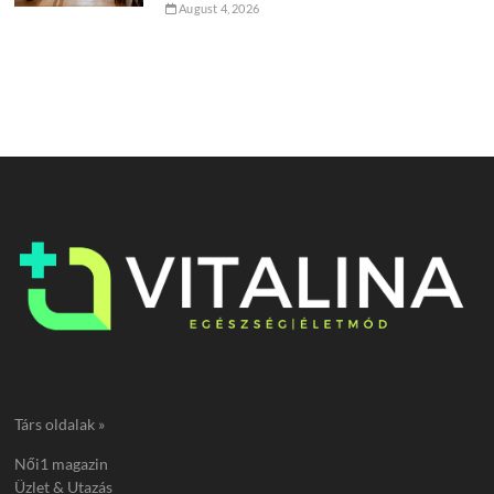
August 4, 2026
Társ oldalak »
Női1 magazin
Üzlet & Utazás