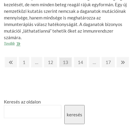
kezelését, de nem minden beteg reagál rájuk egyformán. Egy új
nemzetközi kutatás szerint nemcsak a daganatok mutációinak
mennyisége, hanem minősége is meghatározza az
immunterápiás válasz hatékonyságát. A daganatok bizonyos
mutációi „láthatatlanná” tehetik őket az immunrendszer
számára.
Miért
Tovább
„láthatatlanok”
egyes
Posts
daganatok
Previous
Page
Page
Page
Page
Page
Nex
1
…
12
13
14
…
17
az
page
pag
pagination
immunrendszer
számára?
Keresés az oldalon
keresés