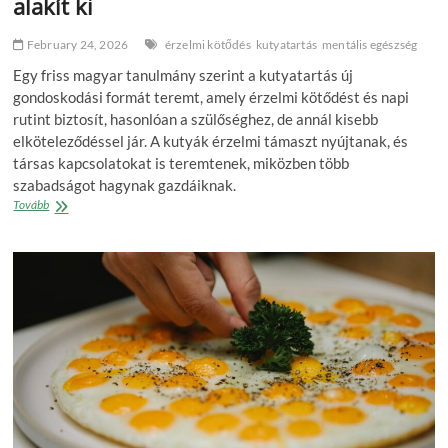
alakít ki
February 24, 2026
érzelmi kötődés
kutyatartás
mentális egészség
Egy friss magyar tanulmány szerint a kutyatartás új
gondoskodási formát teremt, amely érzelmi kötődést és napi
rutint biztosít, hasonlóan a szülőséghez, de annál kisebb
elköteleződéssel jár. A kutyák érzelmi támaszt nyújtanak, és
társas kapcsolatokat is teremtenek, miközben több
szabadságot hagynak gazdáiknak.
A
Tovább
kutyatartás
új
gondoskodási
formát
alakít
ki