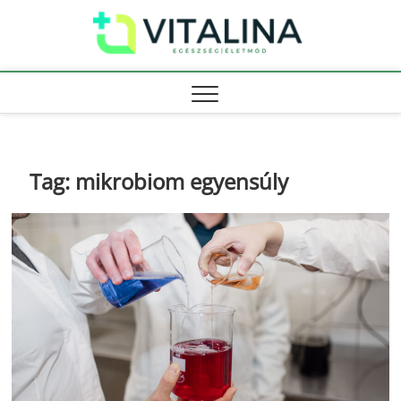
Skip
Vitali
to
EGÉSZSÉG |
ÉLETMÓD
content
Tag:
mikrobiom egyensúly