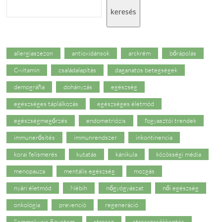
keresés
allergiaszezon
antioxidánsok
arckrém
bőrápolás
C-vitamin
családalapítás
daganatos betegségek
demográfia
dohányzás
egészség
egészséges táplálkozás
egészséges életmód
egészségmegőrzés
endometriózis
fogyasztói trendek
immunerősítés
immunrendszer
inkontinencia
korai felismerés
kutatás
kánikula
közösségi média
menopauza
mentális egészség
mozgás
nyári életmód
Nébih
nőgyógyászat
női egészség
onkológia
prevenció
regeneráció
Semmelweis Egyetem
stressz
stresszcsökkentés