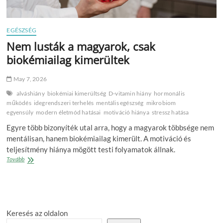
EGÉSZSÉG
Nem lusták a magyarok, csak
biokémiailag kimerültek
May 7, 2026
alváshiány
biokémiai kimerültség
D‑vitamin hiány
hormonális
működés
idegrendszeri terhelés
mentális egészség
mikrobiom
egyensúly
modern életmód hatásai
motiváció hiánya
stressz hatása
Egyre több bizonyíték utal arra, hogy a magyarok többsége nem
mentálisan, hanem biokémiailag kimerült. A motiváció és
teljesítmény hiánya mögött testi folyamatok állnak.
Nem
Tovább
lusták
a
magyarok,
csak
biokémiailag
Keresés az oldalon
kimerültek