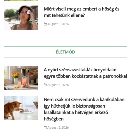
Miért viseli meg az embert a hőség és
mit tehetünk ellene?
August 3, 2026
ÉLETMÓD
A nyári szénsavasital-láz árnyoldala:
egyre többen kockáztatnak a patronokkal
August 6, 2026
Nem csak mi szenvedünk a kánikulában:
így hűthetjük le biztonságosan
kisállatainkat a hétvégén érkező
hőségben
August 5, 2026