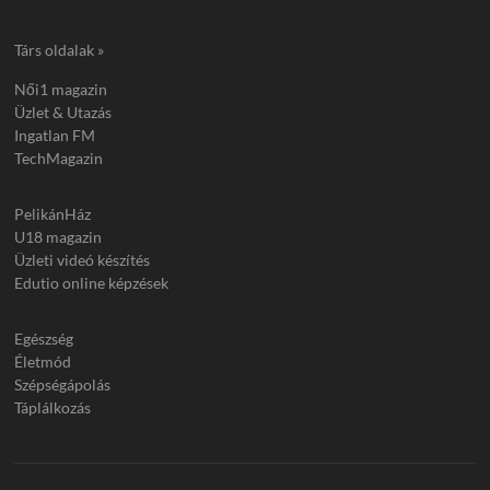
Társ oldalak »
Női1 magazin
Üzlet & Utazás
Ingatlan FM
TechMagazin
PelikánHáz
U18 magazin
Üzleti videó készítés
Edutio online képzések
Egészség
Életmód
Szépségápolás
Táplálkozás