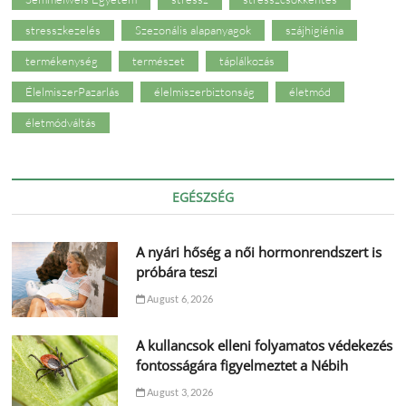
stresszkezelés
Szezonális alapanyagok
szájhigiénia
termékenység
természet
táplálkozás
ÉlelmiszerPazarlás
élelmiszerbiztonság
életmód
életmódváltás
EGÉSZSÉG
A nyári hőség a női hormonrendszert is
próbára teszi
August 6, 2026
A kullancsok elleni folyamatos védekezés
fontosságára figyelmeztet a Nébih
August 3, 2026