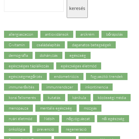
keresés
allergiaszezon
antioxidánsok
arckrém
bőrápolás
C-vitamin
családalapítás
daganatos betegségek
demográfia
dohányzás
egészség
egészséges táplálkozás
egészséges életmód
egészségmegőrzés
endometriózis
fogyasztói trendek
immunerősítés
immunrendszer
inkontinencia
korai felismerés
kutatás
kánikula
közösségi média
menopauza
mentális egészség
mozgás
nyári életmód
Nébih
nőgyógyászat
női egészség
onkológia
prevenció
regeneráció