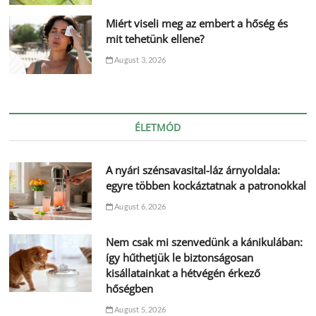
Miért viseli meg az embert a hőség és
mit tehetünk ellene?
August 3, 2026
ÉLETMÓD
A nyári szénsavasital-láz árnyoldala:
egyre többen kockáztatnak a patronokkal
August 6, 2026
Nem csak mi szenvedünk a kánikulában:
így hűthetjük le biztonságosan
kisállatainkat a hétvégén érkező
hőségben
August 5, 2026