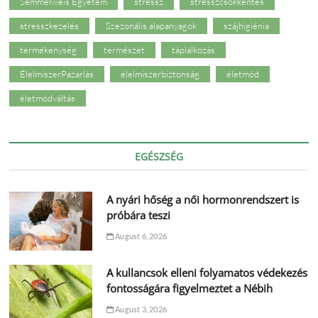
Semmelweis Egyetem
stressz
stresszcsökkentés
stresszkezelés
Szezonális alapanyagok
szájhigiénia
termékenység
természet
táplálkozás
ÉlelmiszerPazarlás
élelmiszerbiztonság
életmód
életmódváltás
EGÉSZSÉG
A nyári hőség a női hormonrendszert is
próbára teszi
August 6, 2026
A kullancsok elleni folyamatos védekezés
fontosságára figyelmeztet a Nébih
August 3, 2026