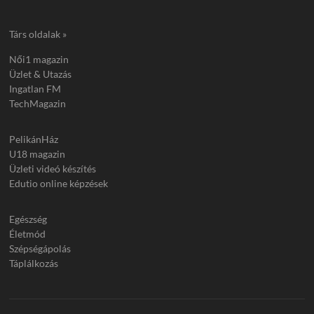
Társ oldalak »
Női1 magazin
Üzlet & Utazás
Ingatlan FM
TechMagazin
PelikánHáz
U18 magazin
Üzleti videó készítés
Edutio online képzések
Egészség
Életmód
Szépségápolás
Táplálkozás