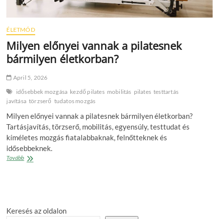
ÉLETMÓD
Milyen előnyei vannak a pilatesnek
bármilyen életkorban?
April 5, 2026
idősebbek mozgása
kezdő pilates
mobilitás
pilates
testtartás
javítása
törzserő
tudatos mozgás
Milyen előnyei vannak a pilatesnek bármilyen életkorban?
Tartásjavítás, törzserő, mobilitás, egyensúly, testtudat és
kíméletes mozgás fiatalabbaknak, felnőtteknek és
idősebbeknek.
Milyen
Tovább
előnyei
vannak
a
pilatesnek
bármilyen
Keresés az oldalon
életkorban?