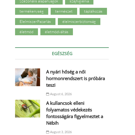
Szezonális alapanyagok
szájhigiénia
termékenység
természet
táplálkozás
ÉlelmiszerPazarlás
élelmiszerbiztonság
életmód
életmódváltás
EGÉSZSÉG
A nyári hőség a női
hormonrendszert is próbára
teszi
August 6, 2026
A kullancsok elleni
folyamatos védekezés
fontosságára figyelmeztet a
Nébih
August 3, 2026