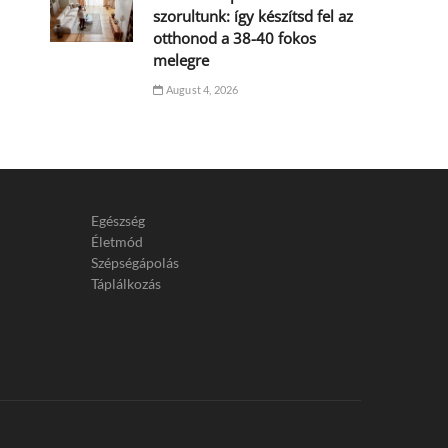
szorultunk: így készítsd fel az
otthonod a 38-40 fokos
melegre
August 4, 2026
Egészség
Életmód
Szépségápolás
Táplálkozás