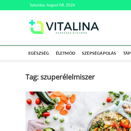
Skip
Saturday, August 08, 2026
to
content
Vitali
EGÉSZSÉG | ÉL
EGÉSZSÉG
ÉLETMÓD
SZÉPSÉGÁPOLÁS
TÁP
Tag:
szuperélelmiszer