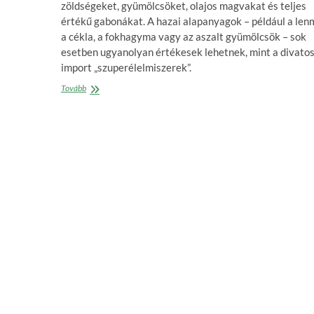
zöldségeket, gyümölcsöket, olajos magvakat és teljes
értékű gabonákat. A hazai alapanyagok – például a len
a cékla, a fokhagyma vagy az aszalt gyümölcsök – sok
esetben ugyanolyan értékesek lehetnek, mint a divato
import „szuperélelmiszerek”.
Tudományos
Tovább
értelemben
nincs
olyan,
hogy
szuperélelmiszer
–
mondja
a
Semmelweis
Egyetem
dietetikusa