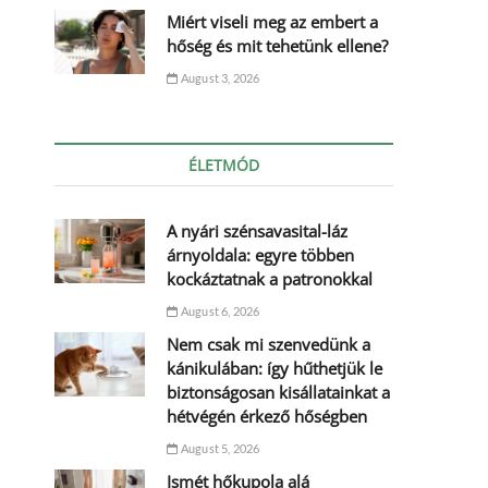
Miért viseli meg az embert a
hőség és mit tehetünk ellene?
August 3, 2026
ÉLETMÓD
A nyári szénsavasital-láz
árnyoldala: egyre többen
kockáztatnak a patronokkal
August 6, 2026
Nem csak mi szenvedünk a
kánikulában: így hűthetjük le
biztonságosan kisállatainkat a
hétvégén érkező hőségben
August 5, 2026
Ismét hőkupola alá