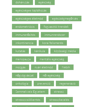
dohányzás
egészség
egészséges táplálkozás
egészséges életmód
egészségmegőrzés
endometriózis
fogyasztói trendek
immunerősítés
immunrendszer
inkontinencia
korai felismerés
kutatás
kánikula
közösségi média
menopauza
mentális egészség
mozgás
nyári életmód
Nébih
nőgyógyászat
női egészség
onkológia
prevenció
regeneráció
Semmelweis Egyetem
stressz
stresszcsökkentés
stresszkezelés