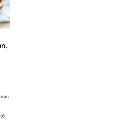
an,
yosan
rtő