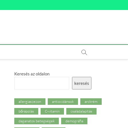
Keresés az oldalon
keresés
allergiaszezon
antioxidánsok
arckrém
bőrápolás
C-vitamin
családalapítás
daganatos betegségek
demográfia