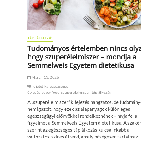
TÁPLÁLKOZÁS
Tudományos értelemben nincs oly
hogy szuperélelmiszer – mondja a
Semmelweis Egyetem dietetikusa
March 13, 2026
dietetika
egészséges
étkezés
superfood
szuperélelmiszer
táplálkozás
A „szuperélelmiszer” kifejezés hangzatos, de tudomán
nem igazolt, hogy ezek az alapanyagok különleges
egészségügyi előnyökkel rendelkeznének – hívja fel a
figyelmet a Semmelweis Egyetem dietetikusa. A szaké
szerint az egészséges táplálkozás kulcsa inkább a
változatos, színes étrend, amely bőségesen tartalmaz