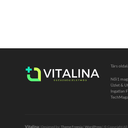
Társ oldal
Női1 mag
Üzlet & U
Ingatlan 
TechMaga
Vitalina
| Designed by:
Theme Freesia
|
WordPress
| © Copyright All