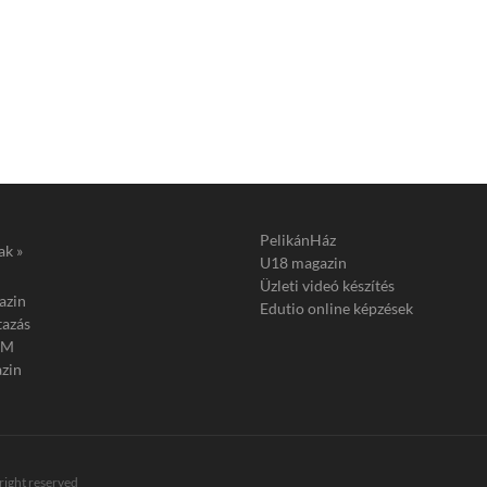
PelikánHáz
ak »
U18 magazin
Üzleti videó készítés
azin
Edutio online képzések
tazás
FM
zin
 right reserved