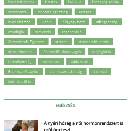
korai felismerés
kutatás
kánikula
közösségi média
menopauza
mentális egészség
mozgás
nyári életmód
Nébih
nőgyógyászat
női egészség
onkológia
prevenció
regeneráció
Semmelweis Egyetem
stressz
stresszcsökkentés
stresszkezelés
Szezonális alapanyagok
szájhigiénia
termékenység
természet
táplálkozás
ÉlelmiszerPazarlás
élelmiszerbiztonság
életmód
életmódváltás
EGÉSZSÉG
A nyári hőség a női hormonrendszert is
próbára teszi