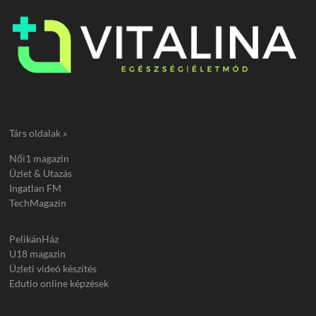
Társ oldalak »
Női1 magazin
Üzlet & Utazás
Ingatlan FM
TechMagazin
PelikánHáz
U18 magazin
Üzleti videó készítés
Edutio online képzések