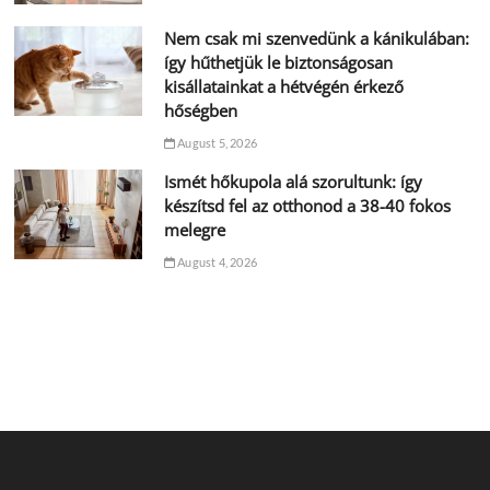
Nem csak mi szenvedünk a kánikulában:
így hűthetjük le biztonságosan
kisállatainkat a hétvégén érkező
hőségben
August 5, 2026
Ismét hőkupola alá szorultunk: így
készítsd fel az otthonod a 38-40 fokos
melegre
August 4, 2026