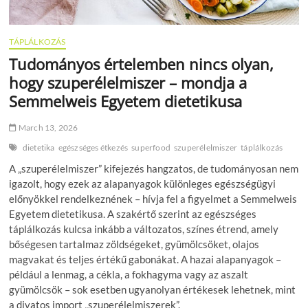
TÁPLÁLKOZÁS
Tudományos értelemben nincs olyan,
hogy szuperélelmiszer – mondja a
Semmelweis Egyetem dietetikusa
March 13, 2026
dietetika
egészséges étkezés
superfood
szuperélelmiszer
táplálkozás
A „szuperélelmiszer” kifejezés hangzatos, de tudományosan nem
igazolt, hogy ezek az alapanyagok különleges egészségügyi
előnyökkel rendelkeznének – hívja fel a figyelmet a Semmelweis
Egyetem dietetikusa. A szakértő szerint az egészséges
táplálkozás kulcsa inkább a változatos, színes étrend, amely
bőségesen tartalmaz zöldségeket, gyümölcsöket, olajos
magvakat és teljes értékű gabonákat. A hazai alapanyagok –
például a lenmag, a cékla, a fokhagyma vagy az aszalt
gyümölcsök – sok esetben ugyanolyan értékesek lehetnek, mint
a divatos import „szuperélelmiszerek”.