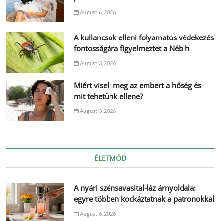
August 6, 2026
A kullancsok elleni folyamatos védekezés
fontosságára figyelmeztet a Nébih
August 3, 2026
Miért viseli meg az embert a hőség és
mit tehetünk ellene?
August 3, 2026
ÉLETMÓD
A nyári szénsavasital-láz árnyoldala:
egyre többen kockáztatnak a patronokkal
August 6, 2026