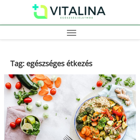
Skip
Vitali
to
EGÉSZSÉG |
ÉLETMÓD
content
Tag:
egészséges étkezés