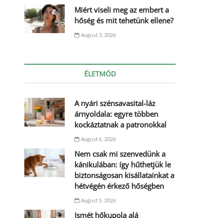
Miért viseli meg az embert a
hőség és mit tehetünk ellene?
August 3, 2026
ÉLETMÓD
A nyári szénsavasital-láz
árnyoldala: egyre többen
kockáztatnak a patronokkal
August 6, 2026
Nem csak mi szenvedünk a
kánikulában: így hűthetjük le
biztonságosan kisállatainkat a
hétvégén érkező hőségben
August 5, 2026
Ismét hőkupola alá