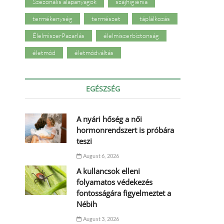
Szezonális alapanyagok
szájhigiénia
termékenység
természet
táplálkozás
ÉlelmiszerPazarlás
élelmiszerbiztonság
életmód
életmódváltás
EGÉSZSÉG
A nyári hőség a női
hormonrendszert is próbára
teszi
August 6, 2026
A kullancsok elleni
folyamatos védekezés
fontosságára figyelmeztet a
Nébih
August 3, 2026