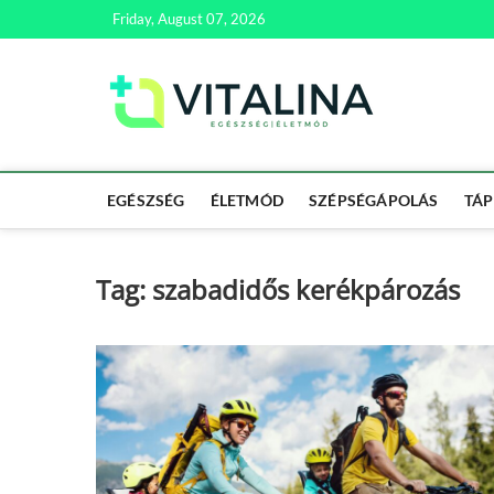
Skip
Friday, August 07, 2026
to
content
Vitali
EGÉSZSÉG | ÉL
EGÉSZSÉG
ÉLETMÓD
SZÉPSÉGÁPOLÁS
TÁP
Tag:
szabadidős kerékpározás