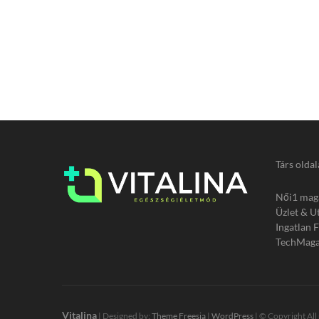
Társ oldal
Női1 mag
Üzlet & U
Ingatlan 
TechMaga
Vitalina
| Designed by:
Theme Freesia
|
WordPress
| © Copyright All