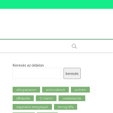
Keresés az oldalon
keresés
allergiaszezon
antioxidánsok
arckrém
bőrápolás
C-vitamin
családalapítás
daganatos betegségek
demográfia