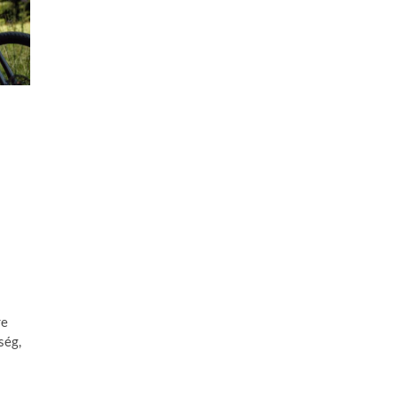
re
ség,