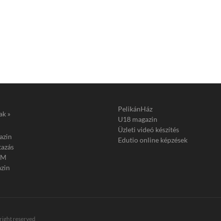
PelikánHáz
ak »
U18 magazin
Üzleti videó készítés
azin
Edutio online képzések
tazás
FM
zin
 right reserved