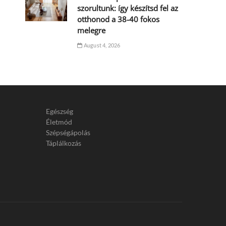
szorultunk: így készítsd fel az
otthonod a 38-40 fokos
melegre
August 4, 2026
Egészség
Életmód
Szépségápolás
Táplálkozás