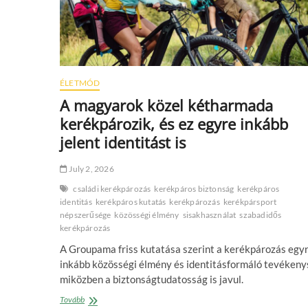
ÉLETMÓD
A magyarok közel kétharmada
kerékpározik, és ez egyre inkább
jelent identitást is
July 2, 2026
családi kerékpározás
kerékpáros biztonság
kerékpáros
identitás
kerékpáros kutatás
kerékpározás
kerékpársport
népszerűsége
közösségi élmény
sisakhasználat
szabadidős
kerékpározás
A Groupama friss kutatása szerint a kerékpározás egy
inkább közösségi élmény és identitásformáló tevékeny
miközben a biztonságtudatosság is javul.
A
Tovább