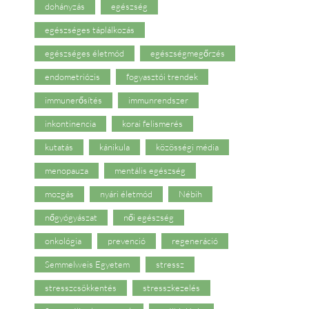
dohányzás
egészség
egészséges táplálkozás
egészséges életmód
egészségmegőrzés
endometriózis
fogyasztói trendek
immunerősítés
immunrendszer
inkontinencia
korai felismerés
kutatás
kánikula
közösségi média
menopauza
mentális egészség
mozgás
nyári életmód
Nébih
nőgyógyászat
női egészség
onkológia
prevenció
regeneráció
Semmelweis Egyetem
stressz
stresszcsökkentés
stresszkezelés