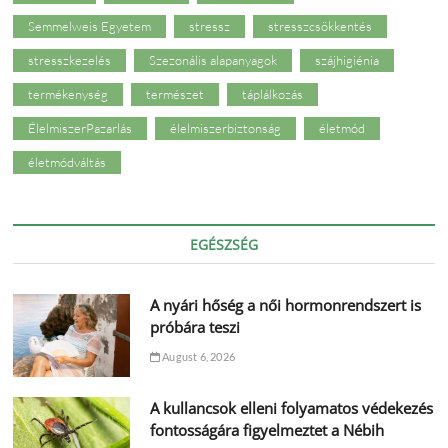
Semmelweis Egyetem
stressz
stresszcsökkentés
stresszkezelés
Szezonális alapanyagok
szájhigiénia
termékenység
természet
táplálkozás
ÉlelmiszerPazarlás
élelmiszerbiztonság
életmód
életmódváltás
EGÉSZSÉG
A nyári hőség a női hormonrendszert is
próbára teszi
August 6, 2026
A kullancsok elleni folyamatos védekezés
fontosságára figyelmeztet a Nébih