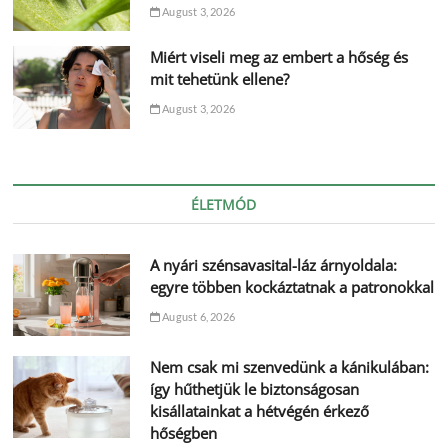
August 3, 2026
Miért viseli meg az embert a hőség és
mit tehetünk ellene?
August 3, 2026
ÉLETMÓD
A nyári szénsavasital-láz árnyoldala:
egyre többen kockáztatnak a patronokkal
August 6, 2026
Nem csak mi szenvedünk a kánikulában:
így hűthetjük le biztonságosan
kisállatainkat a hétvégén érkező
hőségben