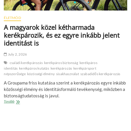
ÉLETMÓD
A magyarok közel kétharmada
kerékpározik, és ez egyre inkább jelent
identitást is
July 2, 2026
családi kerékpározás
kerékpáros biztonság
kerékpáros
identitás
kerékpáros kutatás
kerékpározás
kerékpársport
népszerűsége
közösségi élmény
sisakhasználat
szabadidős kerékpározás
A Groupama friss kutatása szerint a kerékpározás egyre inkább
közösségi élmény és identitásformáló tevékenység, miközben a
biztonságtudatosság is javul.
A
Tovább
magyarok
közel
kétharmada
kerékpározik,
és