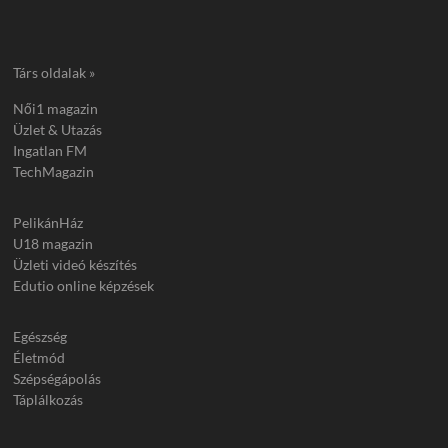
Társ oldalak »
Női1 magazin
Üzlet & Utazás
Ingatlan FM
TechMagazin
PelikánHáz
U18 magazin
Üzleti videó készítés
Edutio online képzések
Egészség
Életmód
Szépségápolás
Táplálkozás