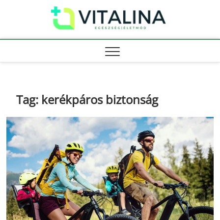
Skip
Vitali
to
EGÉSZSÉG |
ÉLETMÓD
content
Tag:
kerékpáros biztonság