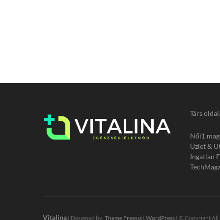
Társ oldal
Női1 mag
Üzlet & U
Ingatlan 
TechMaga
Vitalina
| Designed by:
Theme Freesia
|
WordPress
| © Copyright All