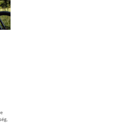
re
ség,