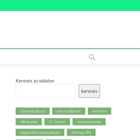
Keresés az oldalon
keresés
allergiaszezon
antioxidánsok
arckrém
bőrápolás
C-vitamin
családalapítás
daganatos betegségek
demográfia