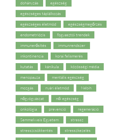
dohányzás
egészség
egészséges táplálkozás
egészséges életmód
egészségmegőrzés
endometriózis
fogyasztói trendek
immunerősítés
immunrendszer
inkontinencia
korai felismerés
kutatás
kánikula
közösségi média
menopauza
mentális egészség
mozgás
nyári életmód
Nébih
nőgyógyászat
női egészség
onkológia
prevenció
regeneráció
Semmelweis Egyetem
stressz
stresszcsökkentés
stresszkezelés