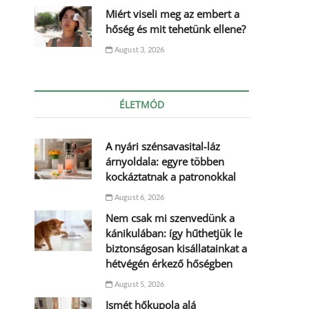
Miért viseli meg az embert a
hőség és mit tehetünk ellene?
August 3, 2026
ÉLETMÓD
A nyári szénsavasital-láz
árnyoldala: egyre többen
kockáztatnak a patronokkal
August 6, 2026
Nem csak mi szenvedünk a
kánikulában: így hűthetjük le
biztonságosan kisállatainkat a
hétvégén érkező hőségben
August 5, 2026
Ismét hőkupola alá