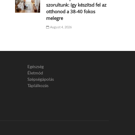
szorultunk: így készítsd fel az
otthonod a 38-40 fokos
melegre
August 4, 2026
Egészség
Életmód
Szépségápolás
Táplálkozás