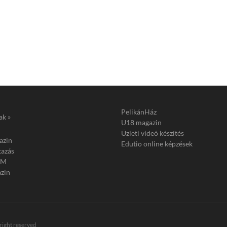
PelikánHáz
ak »
U18 magazin
Üzleti videó készítés
azin
Edutio online képzések
tazás
FM
zin
 right reserved