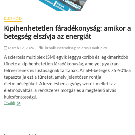
ÉLETMÓD
Kipihenhetetlen fáradékonyság: amikor a
betegség elszívja az energiát
March 12, 2026
krónikus fáradtság
sclerosis multiplex
A sclerosis multiplex (SM) egyik leggyakoribb és legkimerítőbb
tünete a kipihenhetetlen fáradékonyság, amelyet gyakran
félreértenek és lustaságnak tartanak. Az SM-betegek 75-90%-a
tapasztalja ezt a tünetet, amely jelentősen rontja
életminőségüket. A kezelésben a gyógyszerek mellett az
életmódváltás, a rendszeres mozgás és a megfelelő alvás
kulcsfontosságú.
Kipihenhetetlen
Tovább
fáradékonyság:
amikor
a
betegség
elszívja
az