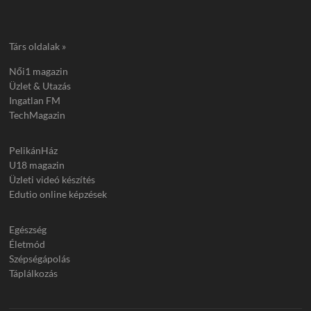
Társ oldalak »
Női1 magazin
Üzlet & Utazás
Ingatlan FM
TechMagazin
PelikánHáz
U18 magazin
Üzleti videó készítés
Edutio online képzések
Egészség
Életmód
Szépségápolás
Táplálkozás