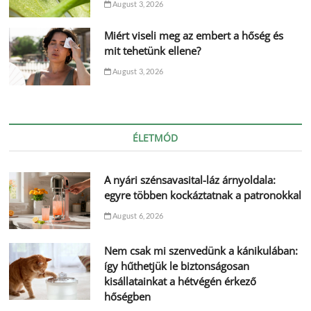
August 3, 2026
Miért viseli meg az embert a hőség és
mit tehetünk ellene?
August 3, 2026
ÉLETMÓD
A nyári szénsavasital-láz árnyoldala:
egyre többen kockáztatnak a patronokkal
August 6, 2026
Nem csak mi szenvedünk a kánikulában:
így hűthetjük le biztonságosan
kisállatainkat a hétvégén érkező
hőségben