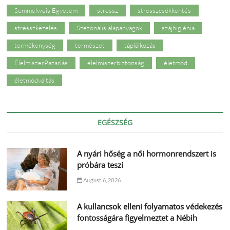
Semmelweis Egyetem
stressz
stresszcsökkentés
stresszkezelés
Szezonális alapanyagok
szájhigiénia
termékenység
természet
táplálkozás
ÉlelmiszerPazarlás
élelmiszerbiztonság
életmód
életmódváltás
EGÉSZSÉG
A nyári hőség a női hormonrendszert is
próbára teszi
August 6, 2026
A kullancsok elleni folyamatos védekezés
fontosságára figyelmeztet a Nébih