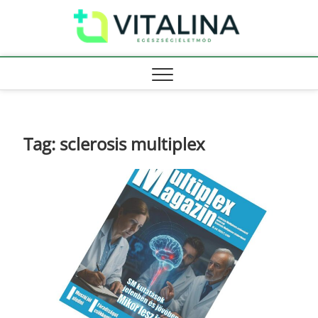
Skip
Vitali
to
EGÉSZSÉG |
ÉLETMÓD
content
Tag:
sclerosis multiplex