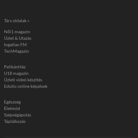
Társ oldalak »
Női1 magazin
Üzlet & Utazás
Ingatlan FM
TechMagazin
PelikánHáz
U18 magazin
Üzleti videó készítés
Edutio online képzések
Egészség
Életmód
Szépségápolás
Táplálkozás