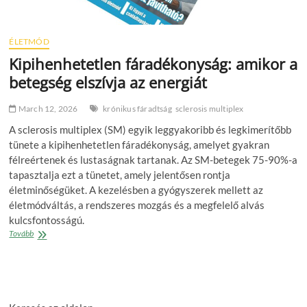
ÉLETMÓD
Kipihenhetetlen fáradékonyság: amikor a
betegség elszívja az energiát
March 12, 2026
krónikus fáradtság
sclerosis multiplex
A sclerosis multiplex (SM) egyik leggyakoribb és legkimerítőbb
tünete a kipihenhetetlen fáradékonyság, amelyet gyakran
félreértenek és lustaságnak tartanak. Az SM-betegek 75-90%-a
tapasztalja ezt a tünetet, amely jelentősen rontja
életminőségüket. A kezelésben a gyógyszerek mellett az
életmódváltás, a rendszeres mozgás és a megfelelő alvás
kulcsfontosságú.
Kipihenhetetlen
Tovább
fáradékonyság:
amikor
a
betegség
elszívja
az