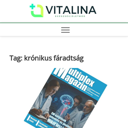
Skip
Vitali
to
EGÉSZSÉG |
ÉLETMÓD
content
Tag:
krónikus fáradtság