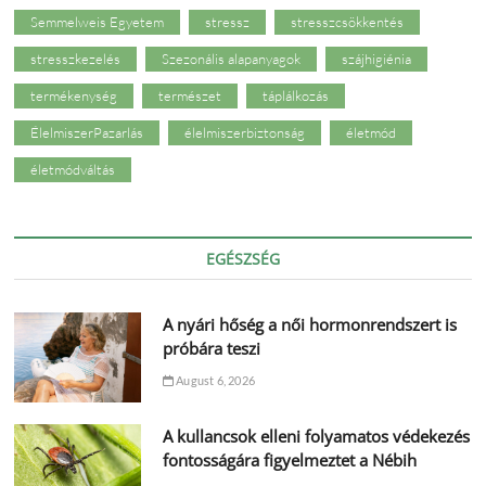
Semmelweis Egyetem
stressz
stresszcsökkentés
stresszkezelés
Szezonális alapanyagok
szájhigiénia
termékenység
természet
táplálkozás
ÉlelmiszerPazarlás
élelmiszerbiztonság
életmód
életmódváltás
EGÉSZSÉG
A nyári hőség a női hormonrendszert is
próbára teszi
August 6, 2026
A kullancsok elleni folyamatos védekezés
fontosságára figyelmeztet a Nébih