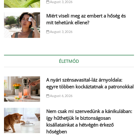
August 3, 2026
Miért viseli meg az embert a hőség és
mit tehetünk ellene?
August 3, 2026
ÉLETMÓD
A nyári szénsavasital-láz árnyoldala:
egyre többen kockáztatnak a patronokkal
August 6, 2026
Nem csak mi szenvedünk a kánikulában:
így hűthetjük le biztonságosan
kisállatainkat a hétvégén érkező
hőségben