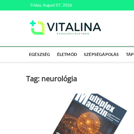
Skip
Friday, August 07, 2026
to
content
Vitali
EGÉSZSÉG | ÉL
EGÉSZSÉG
ÉLETMÓD
SZÉPSÉGÁPOLÁS
TÁP
Tag:
neurológia