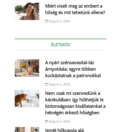
Miért viseli meg az embert a
hőség és mit tehetünk ellene?
August 3, 2026
ÉLETMÓD
A nyári szénsavasital-láz
árnyoldala: egyre többen
kockáztatnak a patronokkal
August 6, 2026
Nem csak mi szenvedünk a
kánikulában: így hűthetjük le
biztonságosan kisállatainkat a
hétvégén érkező hőségben
August 5, 2026
Ismét hőkupola alá