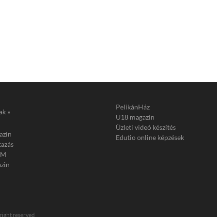
PelikánHáz
ak »
U18 magazin
Üzleti videó készítés
azin
Edutio online képzések
tazás
FM
zin
 right reserved