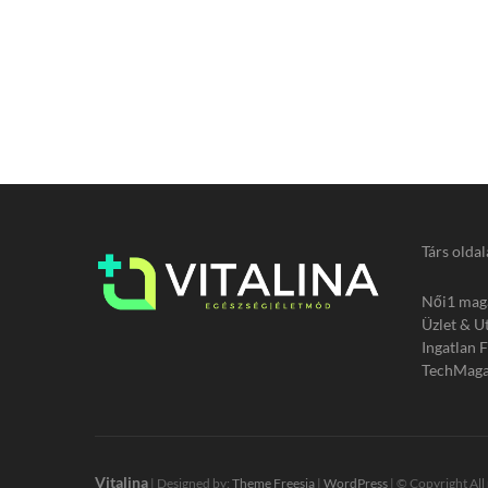
Társ oldal
Női1 mag
Üzlet & U
Ingatlan 
TechMaga
Vitalina
| Designed by:
Theme Freesia
|
WordPress
| © Copyright All