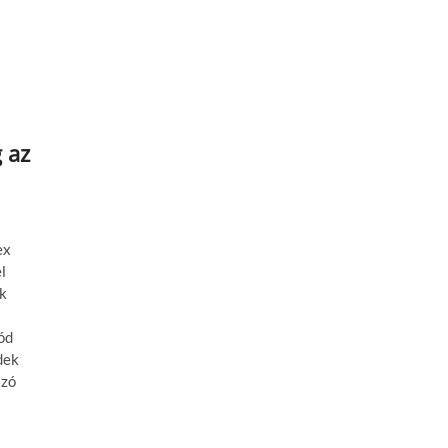
 az
ex
l
ák
ód
dek
azó