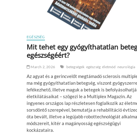
EGÉSZSÉG
Mit tehet egy gyógyíthatatlan beteg
egészségéért?
March 2, 2026
betegségek
egészség
életmód
neurológia
Az agyat és a gerincvelőt megtámadó sclerosis multipl
ma még gyógyíthatatlan betegség, viszont gyógyszerre
lefékezhető, illetve maguk a betegek is befolyásolhatj
életkilátásaikat – szögezi le a Multiplex Magazin. Az
ingyenes országos lap részletesen foglalkozik az életm
sorsdöntő szerepével, bemutatja a rehabilitáció évtize
óta bevált, illetve a legújabb robottechnológiát alkalm
módszereit, kitér a magányosság egészségügyi
kockázataira.