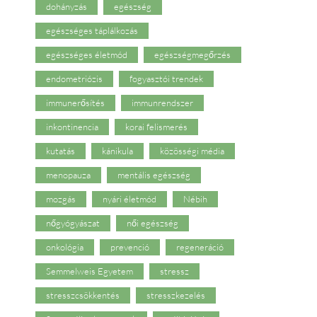
dohányzás
egészség
egészséges táplálkozás
egészséges életmód
egészségmegőrzés
endometriózis
fogyasztói trendek
immunerősítés
immunrendszer
inkontinencia
korai felismerés
kutatás
kánikula
közösségi média
menopauza
mentális egészség
mozgás
nyári életmód
Nébih
nőgyógyászat
női egészség
onkológia
prevenció
regeneráció
Semmelweis Egyetem
stressz
stresszcsökkentés
stresszkezelés