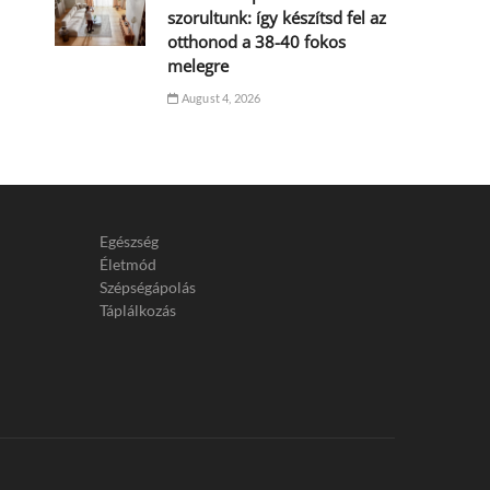
szorultunk: így készítsd fel az
otthonod a 38-40 fokos
melegre
August 4, 2026
Egészség
Életmód
Szépségápolás
Táplálkozás