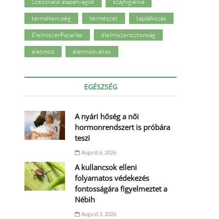
Szezonális alapanyagok
szájhigiénia
termékenység
természet
táplálkozás
ÉlelmiszerPazarlás
élelmiszerbiztonság
életmód
életmódváltás
EGÉSZSÉG
A nyári hőség a női
hormonrendszert is próbára
teszi
August 6, 2026
A kullancsok elleni
folyamatos védekezés
fontosságára figyelmeztet a
Nébih
August 3, 2026