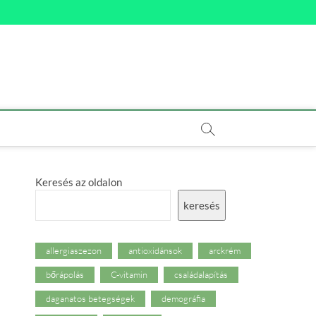
Keresés az oldalon
keresés
allergiaszezon
antioxidánsok
arckrém
bőrápolás
C-vitamin
családalapítás
daganatos betegségek
demográfia