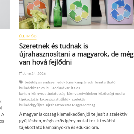
ÉLETMÓD
Szeretnek és tudnak is
újrahasznosítani a magyarok, de még
van hová fejlődni
June 24, 2026
betétdíjas rendszer
edukációs kampányok
fenntartható
hulladékkezelés
hulladékudvar
italos
karton
környezettudatosság
környezetvédelem
közösségi média
tájékoztatás
lakossági attitűdök
szelektív
k
hulladékgyűjtés
újrahasznosítás Magyarország
yi
A magyar lakosság kiemelkedően jól teljesít a szelektív
. A
gyűjtésben, mégis erős igény mutatkozik további
os
tájékoztató kampányokra és edukációra.