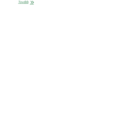
Szeretnek
Tovább
és
tudnak
is
újrahasznosítani
a
magyarok,
de
még
van
hová
fejlődni