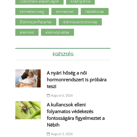
Szezonális alapanyagok
szájhigiénia
termékenység
természet
táplálkozás
ÉlelmiszerPazarlás
élelmiszerbiztonság
életmód
életmódváltás
EGÉSZSÉG
A nyári hőség a női
hormonrendszert is próbára
teszi
August 6, 2026
A kullancsok elleni
folyamatos védekezés
fontosságára figyelmeztet a
Nébih
August 3, 2026