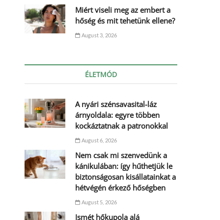
Miért viseli meg az embert a
hőség és mit tehetünk ellene?
August 3, 2026
ÉLETMÓD
A nyári szénsavasital-láz
árnyoldala: egyre többen
kockáztatnak a patronokkal
August 6, 2026
Nem csak mi szenvedünk a
kánikulában: így hűthetjük le
biztonságosan kisállatainkat a
hétvégén érkező hőségben
August 5, 2026
Ismét hőkupola alá