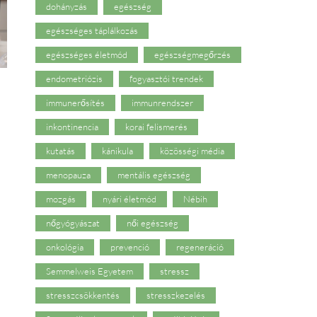
dohányzás
egészség
egészséges táplálkozás
egészséges életmód
egészségmegőrzés
endometriózis
fogyasztói trendek
immunerősítés
immunrendszer
inkontinencia
korai felismerés
kutatás
kánikula
közösségi média
menopauza
mentális egészség
mozgás
nyári életmód
Nébih
nőgyógyászat
női egészség
onkológia
prevenció
regeneráció
Semmelweis Egyetem
stressz
stresszcsökkentés
stresszkezelés