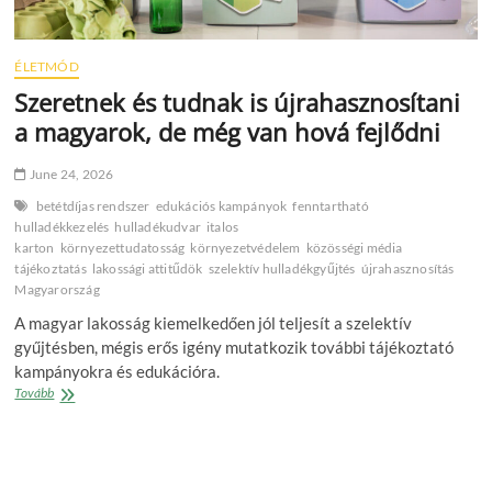
ÉLETMÓD
Szeretnek és tudnak is újrahasznosítani
a magyarok, de még van hová fejlődni
June 24, 2026
betétdíjas rendszer
edukációs kampányok
fenntartható
hulladékkezelés
hulladékudvar
italos
karton
környezettudatosság
környezetvédelem
közösségi média
tájékoztatás
lakossági attitűdök
szelektív hulladékgyűjtés
újrahasznosítás
Magyarország
A magyar lakosság kiemelkedően jól teljesít a szelektív
gyűjtésben, mégis erős igény mutatkozik további tájékoztató
kampányokra és edukációra.
Szeretnek
Tovább
és
tudnak
is
újrahasznosítani
a