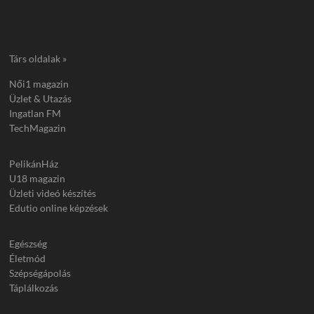
Társ oldalak »
Női1 magazin
Üzlet & Utazás
Ingatlan FM
TechMagazin
PelikánHáz
U18 magazin
Üzleti videó készítés
Edutio online képzések
Egészség
Életmód
Szépségápolás
Táplálkozás