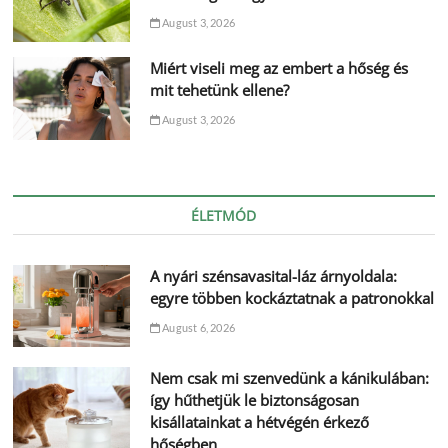
August 3, 2026
Miért viseli meg az embert a hőség és
mit tehetünk ellene?
August 3, 2026
ÉLETMÓD
A nyári szénsavasital-láz árnyoldala:
egyre többen kockáztatnak a patronokkal
August 6, 2026
Nem csak mi szenvedünk a kánikulában:
így hűthetjük le biztonságosan
kisállatainkat a hétvégén érkező
hőségben