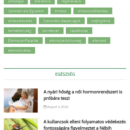
onkológia
prevenció
regeneráció
Semmelweis Egyetem
stressz
stresszcsökkentés
stresszkezelés
Szezonális alapanyagok
szájhigiénia
termékenység
természet
táplálkozás
ÉlelmiszerPazarlás
élelmiszerbiztonság
életmód
életmódváltás
EGÉSZSÉG
A nyári hőség a női hormonrendszert is
próbára teszi
August 6, 2026
A kullancsok elleni folyamatos védekezés
fontosságára figyelmeztet a Nébih