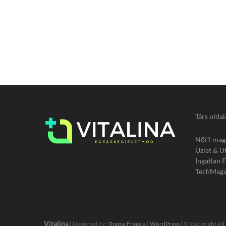
Társ oldal
Női1 mag
Üzlet & U
Ingatlan 
TechMaga
Vitalina
| Designed by:
Theme Freesia
|
WordPress
| © Copyright All