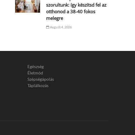
szorultunk: így készítsd fel az
otthonod a 38-40 fokos
melegre
August 4, 2026
Egészség
Életmód
Szépségápolás
Táplálkozás