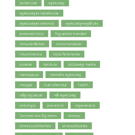
dohányzás
egészség
egészséges táplálkozás
egészséges életmód
egészségmegőrzés
endometriózis
fogyasztói trendek
immunerősítés
immunrendszer
inkontinencia
korai felismerés
kutatás
kánikula
közösségi média
menopauza
mentális egészség
mozgás
nyári életmód
Nébih
nőgyógyászat
női egészség
onkológia
prevenció
regeneráció
Semmelweis Egyetem
stressz
stresszcsökkentés
stresszkezelés