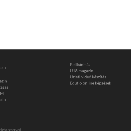
PelikánHáz
ak »
U18 magazin
Üzleti videó készítés
azin
Edutio online képzések
tazás
FM
zin
 right reserved