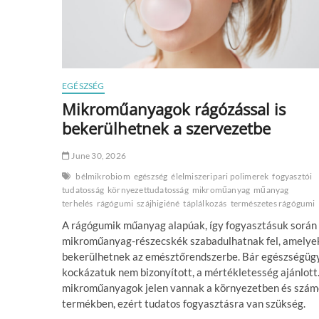
EGÉSZSÉG
Mikroműanyagok rágózással is
bekerülhetnek a szervezetbe
June 30, 2026
bélmikrobiom
egészség
élelmiszeripari polimerek
fogyasztói
tudatosság
környezettudatosság
mikroműanyag
műanyag
terhelés
rágógumi
szájhigiéné
táplálkozás
természetes rágógumi
A rágógumik műanyag alapúak, így fogyasztásuk során
mikroműanyag-részecskék szabadulhatnak fel, amelye
bekerülhetnek az emésztőrendszerbe. Bár egészségüg
kockázatuk nem bizonyított, a mértékletesség ajánlott
mikroműanyagok jelen vannak a környezetben és szám
termékben, ezért tudatos fogyasztásra van szükség.