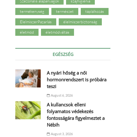
Szezonális alapanyagok
szájhigiénia
termékenység
természet
táplálkozás
ÉlelmiszerPazarlás
élelmiszerbiztonság
életmód
életmódváltás
EGÉSZSÉG
A nyári hőség a női
hormonrendszert is próbára
teszi
August 6, 2026
A kullancsok elleni
folyamatos védekezés
fontosságára figyelmeztet a
Nébih
August 3, 2026