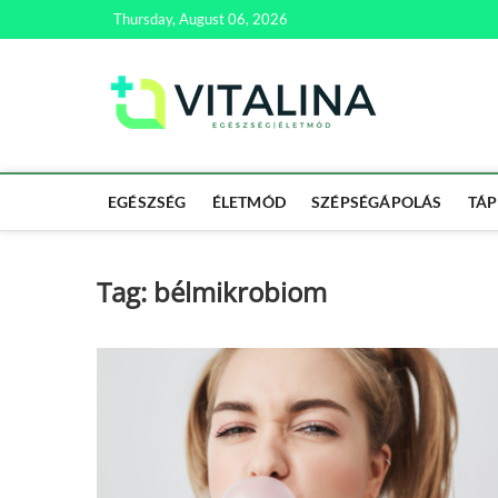
Skip
Thursday, August 06, 2026
to
content
Vitali
EGÉSZSÉG | ÉL
EGÉSZSÉG
ÉLETMÓD
SZÉPSÉGÁPOLÁS
TÁP
Tag:
bélmikrobiom