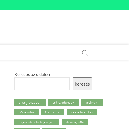
Keresés az oldalon
keresés
allergiaszezon
antioxidánsok
arckrém
bőrápolás
C-vitamin
családalapítás
daganatos betegségek
demográfia