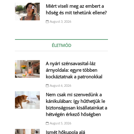
Miért viseli meg az embert a
hőség és mit tehetünk ellene?
August 3, 2026
ÉLETMÓD
A nyári szénsavasital-láz
árnyoldala: egyre többen
kockáztatnak a patronokkal
August 6, 2026
Nem csak mi szenvedünk a
kánikulában: így hűthetjük le
biztonságosan kisállatainkat a
hétvégén érkező hőségben
August 5, 2026
Ismét hőkupola alá