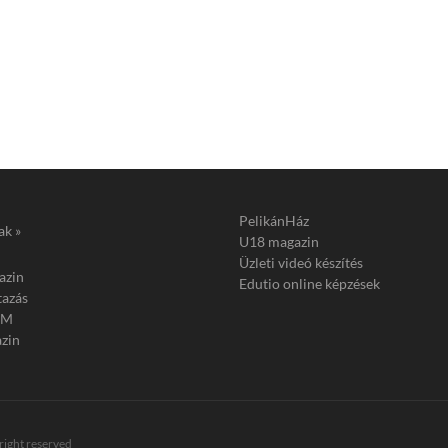
PelikánHáz
ak »
U18 magazin
Üzleti videó készítés
azin
Edutio online képzések
tazás
FM
zin
 right reserved