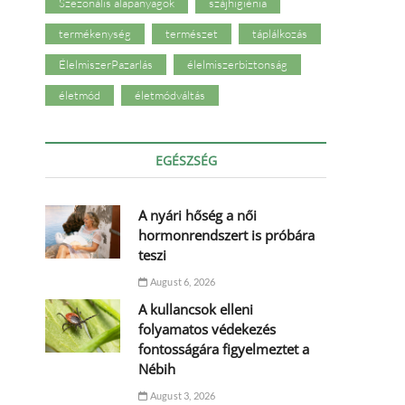
Szezonális alapanyagok
szájhigiénia
termékenység
természet
táplálkozás
ÉlelmiszerPazarlás
élelmiszerbiztonság
életmód
életmódváltás
EGÉSZSÉG
A nyári hőség a női
hormonrendszert is próbára
teszi
August 6, 2026
A kullancsok elleni
folyamatos védekezés
fontosságára figyelmeztet a
Nébih
August 3, 2026