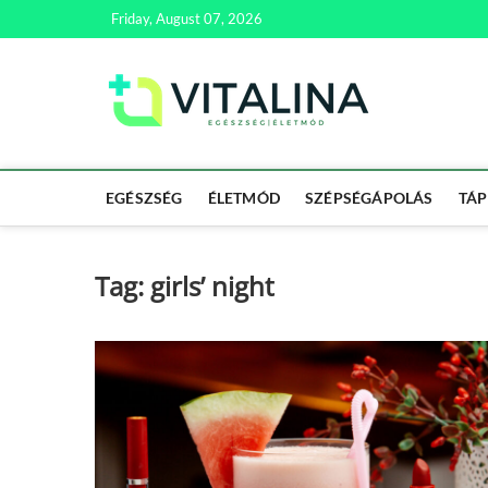
Skip
Friday, August 07, 2026
to
content
Vitali
EGÉSZSÉG | ÉL
EGÉSZSÉG
ÉLETMÓD
SZÉPSÉGÁPOLÁS
TÁP
Tag:
girls’ night