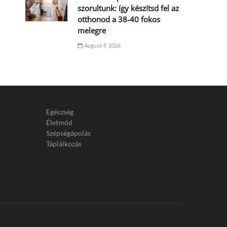
szorultunk: így készítsd fel az
otthonod a 38-40 fokos
melegre
August 4, 2026
Egészség
Életmód
Szépségápolás
Táplálkozás