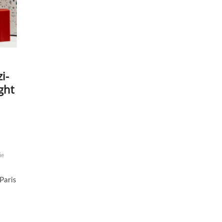
i-
ght
ie
Paris