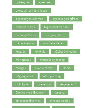
dohányzás
egészség
egészséges táplálkozás
egészséges életmód
egészségmegőrzés
endometriózis
fogyasztói trendek
immunerősítés
immunrendszer
inkontinencia
korai felismerés
kutatás
kánikula
közösségi média
menopauza
mentális egészség
mozgás
nyári életmód
Nébih
nőgyógyászat
női egészség
onkológia
prevenció
regeneráció
Semmelweis Egyetem
stressz
stresszcsökkentés
stresszkezelés