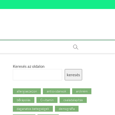
Keresés az oldalon
keresés
allergiaszezon
antioxidánsok
arckrém
bőrápolás
C-vitamin
családalapítás
daganatos betegségek
demográfia