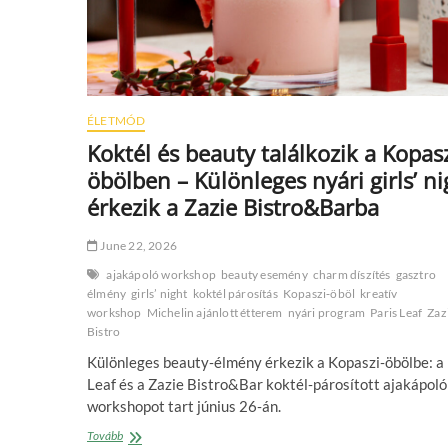
ÉLETMÓD
Koktél és beauty találkozik a Kopasz
öbölben – Különleges nyári girls’ ni
érkezik a Zazie Bistro&Barba
June 22, 2026
ajakápoló workshop
beauty esemény
charm díszítés
gasztro
élmény
girls’ night
koktél párosítás
Kopaszi‑öböl
kreatív
workshop
Michelin ajánlott étterem
nyári program
Paris Leaf
Zaz
Bistro
Különleges beauty‑élmény érkezik a Kopaszi‑öbölbe: a 
Leaf és a Zazie Bistro&Bar koktél‑párosított ajakápoló
workshopot tart június 26‑án.
Koktél
Tovább