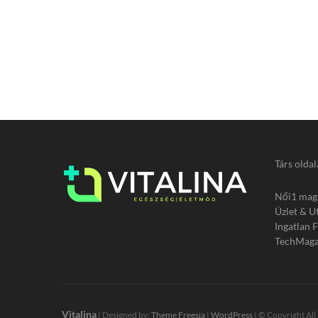
Társ oldal
Női1 mag
Üzlet & U
Ingatlan 
TechMaga
Vitalina
| Designed by:
Theme Freesia
|
WordPress
| © Copyright All