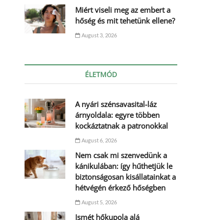
Miért viseli meg az embert a
hőség és mit tehetünk ellene?
August 3, 2026
ÉLETMÓD
A nyári szénsavasital-láz
árnyoldala: egyre többen
kockáztatnak a patronokkal
August 6, 2026
Nem csak mi szenvedünk a
kánikulában: így hűthetjük le
biztonságosan kisállatainkat a
hétvégén érkező hőségben
August 5, 2026
Ismét hőkupola alá