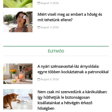
August 3, 2026
Miért viseli meg az embert a hőség és
mit tehetünk ellene?
August 3, 2026
ÉLETMÓD
A nyári szénsavasital-láz árnyoldala:
egyre többen kockáztatnak a patronokkal
August 6, 2026
Nem csak mi szenvedünk a kánikulában:
így hűthetjük le biztonságosan
kisállatainkat a hétvégén érkező
hőségben