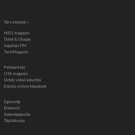
Társ oldalak »
Női1 magazin
Üzlet & Utazás
Ingatlan FM
TechMagazin
PelikánHáz
U18 magazin
Üzleti videó készítés
Edutio online képzések
Egészség
Életmód
Szépségápolás
Táplálkozás