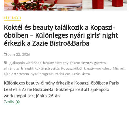
ÉLETMÓD
Koktél és beauty találkozik a Kopaszi-
öbölben – Különleges nyári girls’ night
érkezik a Zazie Bistro&Barba
June 22, 2026
ajakápoló workshop
beauty esemény
charm díszítés
gasztro
élmény
girls’ night
koktél párosítás
Kopaszi‑öböl
kreatív workshop
Michelin
ajánlott étterem
nyári program
Paris Leaf
Zazie Bistro
Különleges beauty‑élmény érkezik a Kopaszi‑öbölbe: a Paris
Leaf és a Zazie Bistro&Bar koktél‑párosított ajakápoló
workshopot tart június 26‑án.
Koktél
Tovább
és
beauty
találkozik
a
Kopaszi-