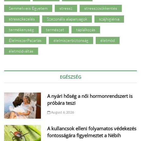
Semmelweis Egyetem
stressz
stresszcsökkentés
stresszkezelés
Szezonális alapanyagok
szájhigiénia
termékenység
természet
táplálkozás
ÉlelmiszerPazarlás
élelmiszerbiztonság
életmód
életmódváltás
EGÉSZSÉG
A nyári hőség a női hormonrendszert is
próbára teszi
August 6, 2026
A kullancsok elleni folyamatos védekezés
fontosságára figyelmeztet a Nébih