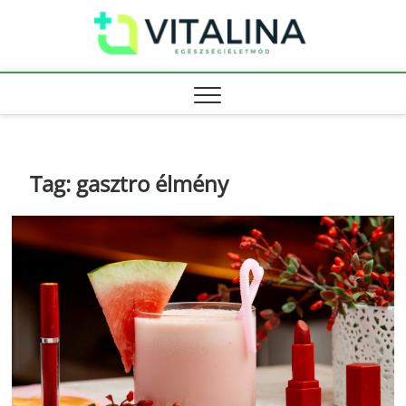
Skip
Vitali
to
EGÉSZSÉG |
ÉLETMÓD
content
Tag:
gasztro élmény