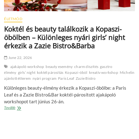
ÉLETMÓD
Koktél és beauty találkozik a Kopaszi-
öbölben – Különleges nyári girls’ night
érkezik a Zazie Bistro&Barba
June 22, 2026
ajakápoló workshop
beauty esemény
charm díszítés
gasztro
élmény
girls’ night
koktél párosítás
Kopaszi‑öböl
kreatív workshop
Michelin
ajánlott étterem
nyári program
Paris Leaf
Zazie Bistro
Különleges beauty‑élmény érkezik a Kopaszi‑öbölbe: a Paris
Leaf és a Zazie Bistro&Bar koktél‑párosított ajakápoló
workshopot tart június 26‑án.
Koktél
Tovább
és
beauty
találkozik
a
Kopaszi-