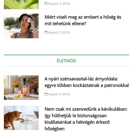
August 3, 2026
Miért viseli meg az embert a hőség és
mit tehetünk ellene?
August 3, 2026
ÉLETMÓD
A nyári szénsavasital-láz árnyoldala:
egyre többen kockáztatnak a patronokkal
August 6, 2026
Nem csak mi szenvedünk a kánikulában:
így hűthetjük le biztonságosan
kisállatainkat a hétvégén érkező
hőségben