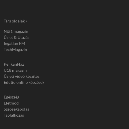
Társ oldalak »
Női1 magazin
Üzlet & Utazás
Ingatlan FM
TechMagazin
PelikánHáz
U18 magazin
Üzleti videó készítés
Edutio online képzések
Egészség
Életmód
Szépségápolás
Táplálkozás