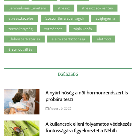
Semmelweis Egyetem
stressz
stresszcsökkentés
stresszkezelés
Szezonális alapanyagok
szájhigiénia
termékenység
természet
táplálkozás
ÉlelmiszerPazarlás
élelmiszerbiztonság
életmód
életmódváltás
EGÉSZSÉG
A nyári hőség a női hormonrendszert is
próbára teszi
August 6, 2026
A kullancsok elleni folyamatos védekezés
fontosságára figyelmeztet a Nébih