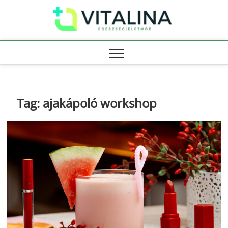
Skip
Vitali
to
EGÉSZSÉG |
ÉLETMÓD
content
Tag:
ajakápoló workshop