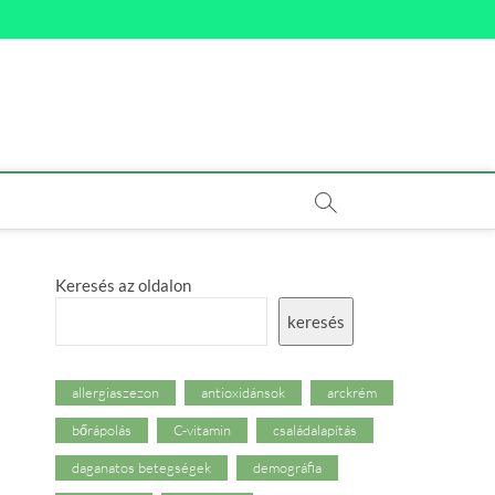
Keresés az oldalon
keresés
allergiaszezon
antioxidánsok
arckrém
bőrápolás
C-vitamin
családalapítás
daganatos betegségek
demográfia