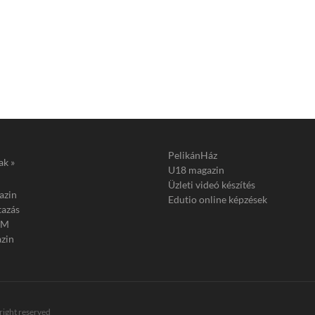
PelikánHáz
ak »
U18 magazin
Üzleti videó készítés
azin
Edutio online képzések
tazás
FM
zin
 right reserved