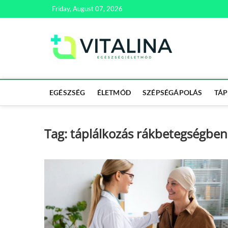
Skip
Friday, August 07, 2026
to
content
Vitali
EGÉSZSÉG | ÉL
EGÉSZSÉG
ÉLETMÓD
SZÉPSÉGÁPOLÁS
TÁP
Tag:
táplálkozás rákbetegségben