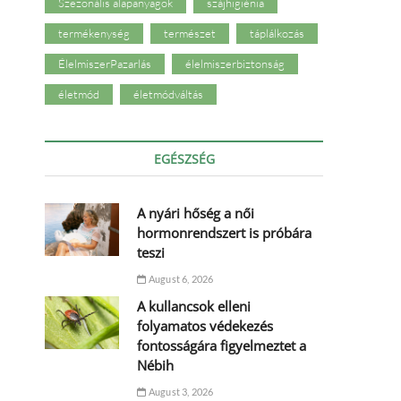
Szezonális alapanyagok
szájhigiénia
termékenység
természet
táplálkozás
ÉlelmiszerPazarlás
élelmiszerbiztonság
életmód
életmódváltás
EGÉSZSÉG
A nyári hőség a női
hormonrendszert is próbára
teszi
August 6, 2026
A kullancsok elleni
folyamatos védekezés
fontosságára figyelmeztet a
Nébih
August 3, 2026