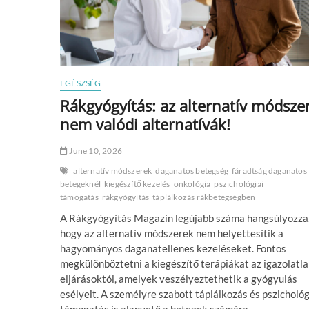
EGÉSZSÉG
Rákgyógyítás: az alternatív módsze
nem valódi alternatívák!
June 10, 2026
alternatív módszerek
daganatos betegség
fáradtság daganatos
betegeknél
kiegészítő kezelés
onkológia
pszichológiai
támogatás
rákgyógyítás
táplálkozás rákbetegségben
A Rákgyógyítás Magazin legújabb száma hangsúlyozza
hogy az alternatív módszerek nem helyettesítik a
hagyományos daganatellenes kezeléseket. Fontos
megkülönböztetni a kiegészítő terápiákat az igazolatl
eljárásoktól, amelyek veszélyeztethetik a gyógyulás
esélyeit. A személyre szabott táplálkozás és pszichológ
támogatás is alapvető a betegek számára.