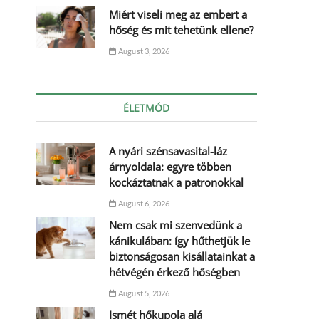
Miért viseli meg az embert a
hőség és mit tehetünk ellene?
August 3, 2026
ÉLETMÓD
A nyári szénsavasital-láz
árnyoldala: egyre többen
kockáztatnak a patronokkal
August 6, 2026
Nem csak mi szenvedünk a
kánikulában: így hűthetjük le
biztonságosan kisállatainkat a
hétvégén érkező hőségben
August 5, 2026
Ismét hőkupola alá