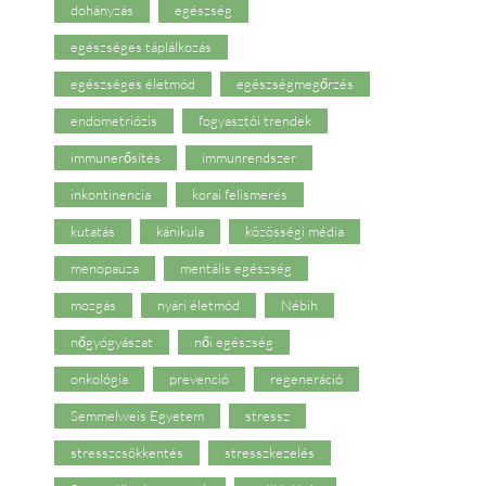
dohányzás
egészség
egészséges táplálkozás
egészséges életmód
egészségmegőrzés
endometriózis
fogyasztói trendek
immunerősítés
immunrendszer
inkontinencia
korai felismerés
kutatás
kánikula
közösségi média
menopauza
mentális egészség
mozgás
nyári életmód
Nébih
nőgyógyászat
női egészség
onkológia
prevenció
regeneráció
Semmelweis Egyetem
stressz
stresszcsökkentés
stresszkezelés