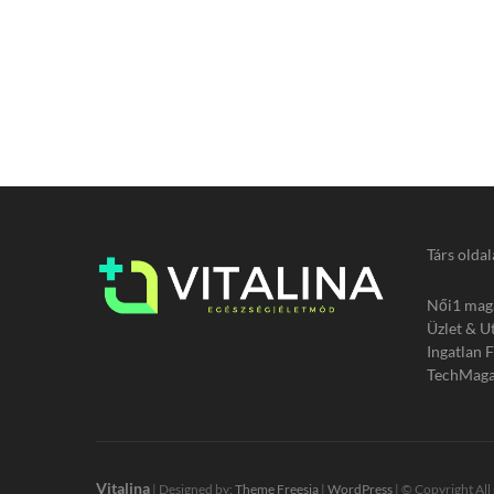
Társ oldal
Női1 mag
Üzlet & U
Ingatlan 
TechMaga
Vitalina
| Designed by:
Theme Freesia
|
WordPress
| © Copyright All