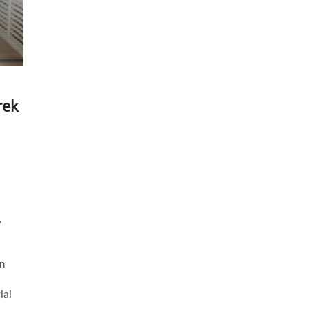
rek
,
an
iai