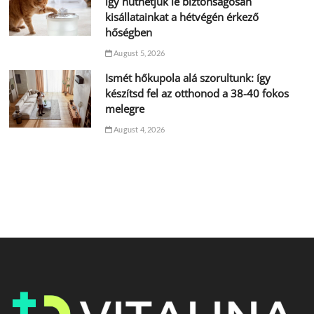
így hűthetjük le biztonságosan
kisállatainkat a hétvégén érkező
hőségben
August 5, 2026
Ismét hőkupola alá szorultunk: így
készítsd fel az otthonod a 38-40 fokos
melegre
August 4, 2026