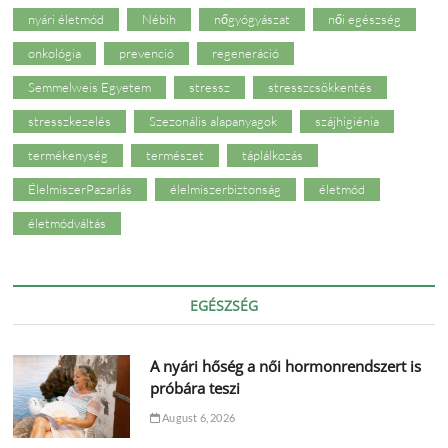
nyári életmód
Nébih
nőgyógyászat
női egészség
onkológia
prevenció
regeneráció
Semmelweis Egyetem
stressz
stresszcsökkentés
stresszkezelés
Szezonális alapanyagok
szájhigiénia
termékenység
természet
táplálkozás
ÉlelmiszerPazarlás
élelmiszerbiztonság
életmód
életmódváltás
EGÉSZSÉG
A nyári hőség a női hormonrendszert is
próbára teszi
August 6, 2026