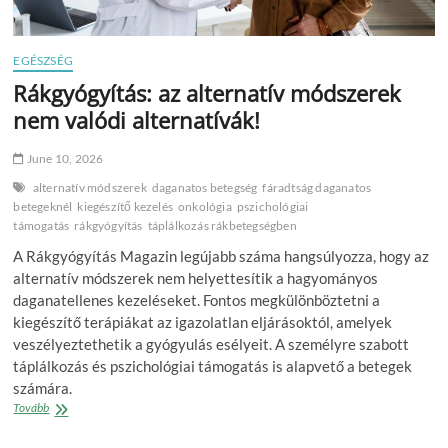
EGÉSZSÉG
Rákgyógyítás: az alternatív módszerek
nem valódi alternatívák!
June 10, 2026
alternatív módszerek
daganatos betegség
fáradtság daganatos
betegeknél
kiegészítő kezelés
onkológia
pszichológiai
támogatás
rákgyógyítás
táplálkozás rákbetegségben
A Rákgyógyítás Magazin legújabb száma hangsúlyozza, hogy az
alternatív módszerek nem helyettesítik a hagyományos
daganatellenes kezeléseket. Fontos megkülönböztetni a
kiegészítő terápiákat az igazolatlan eljárásoktól, amelyek
veszélyeztethetik a gyógyulás esélyeit. A személyre szabott
táplálkozás és pszichológiai támogatás is alapvető a betegek
számára.
Rákgyógyítás:
Tovább
az
alternatív