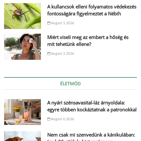
A kullancsok elleni folyamatos védekezés
fontosságára figyelmeztet a Nébih
August 3, 2026
Miért viseli meg az embert a hőség és
mit tehetünk ellene?
August 3, 2026
ÉLETMÓD
A nyári szénsavasital-láz árnyoldala:
egyre többen kockáztatnak a patronokkal
August 6, 2026
Nem csak mi szenvedünk a kánikulában: