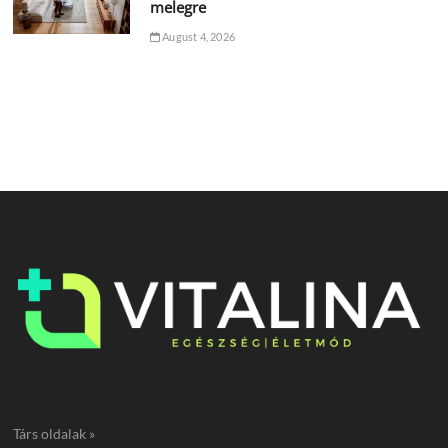
melegre
August 4, 2026
Társ oldalak »