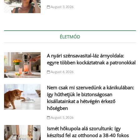
August 3, 2026
ÉLETMÓD
A nyári szénsavasital-láz árnyoldala:
egyre többen kockáztatnak a patronokkal
August 6, 2026
Nem csak mi szenvedünk a kánikulában:
így hűthetjük le biztonságosan
kisállatainkat a hétvégén érkező
hőségben
August 5, 2026
Ismét hőkupola alá szorultunk: így
készítsd fel az otthonod a 38-40 fokos