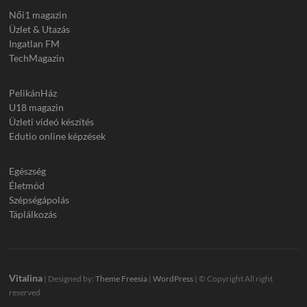
Női1 magazin
Üzlet & Utazás
Ingatlan FM
TechMagazin
PelikánHáz
U18 magazin
Üzleti videó készítés
Edutio online képzések
Egészség
Életmód
Szépségápolás
Táplálkozás
Vitalina
| Designed by:
Theme Freesia
|
WordPress
| © Copyright All right
reserved