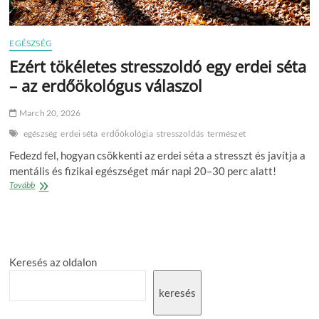
EGÉSZSÉG
Ezért tökéletes stresszoldó egy erdei séta
– az erdőökológus válaszol
March 20, 2026
egészség
erdei séta
erdőökológia
stresszoldás
természet
Fedezd fel, hogyan csökkenti az erdei séta a stresszt és javítja a
mentális és fizikai egészséget már napi 20–30 perc alatt!
Ezért
Tovább
tökéletes
stresszoldó
egy
erdei
séta
Keresés az oldalon
–
az
erdőökológus
keresés
válaszol