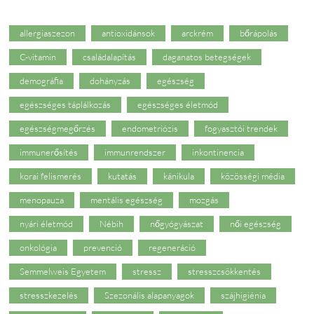
allergiaszezon
antioxidánsok
arckrém
bőrápolás
C-vitamin
családalapítás
daganatos betegségek
demográfia
dohányzás
egészség
egészséges táplálkozás
egészséges életmód
egészségmegőrzés
endometriózis
fogyasztói trendek
immunerősítés
immunrendszer
inkontinencia
korai felismerés
kutatás
kánikula
közösségi média
menopauza
mentális egészség
mozgás
nyári életmód
Nébih
nőgyógyászat
női egészség
onkológia
prevenció
regeneráció
Semmelweis Egyetem
stressz
stresszcsökkentés
stresszkezelés
Szezonális alapanyagok
szájhigiénia