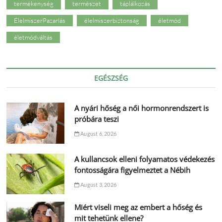
termékenység
természet
táplálkozás
ÉlelmiszerPazarlás
élelmiszerbiztonság
életmód
életmódváltás
EGÉSZSÉG
A nyári hőség a női hormonrendszert is
próbára teszi
August 6, 2026
A kullancsok elleni folyamatos védekezés
fontosságára figyelmeztet a Nébih
August 3, 2026
Miért viseli meg az embert a hőség és
mit tehetünk ellene?