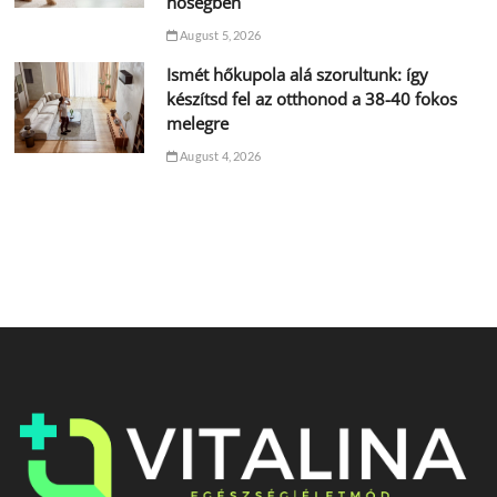
hőségben
August 5, 2026
Ismét hőkupola alá szorultunk: így
készítsd fel az otthonod a 38-40 fokos
melegre
August 4, 2026