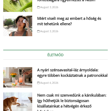
August 3, 2026
Miért viseli meg az embert a hőség és
mit tehetünk ellene?
August 3, 2026
ÉLETMÓD
A nyári szénsavasital-láz árnyoldala:
egyre többen kockáztatnak a patronokkal
August 6, 2026
Nem csak mi szenvedünk a kánikulában:
így hűthetjük le biztonságosan
kisállatainkat a hétvégén érkező