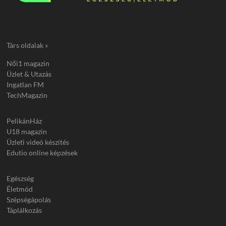
Társ oldalak »
Női1 magazin
Üzlet & Utazás
Ingatlan FM
TechMagazin
PelikánHáz
U18 magazin
Üzleti videó készítés
Edutio online képzések
Egészség
Életmód
Szépségápolás
Táplálkozás