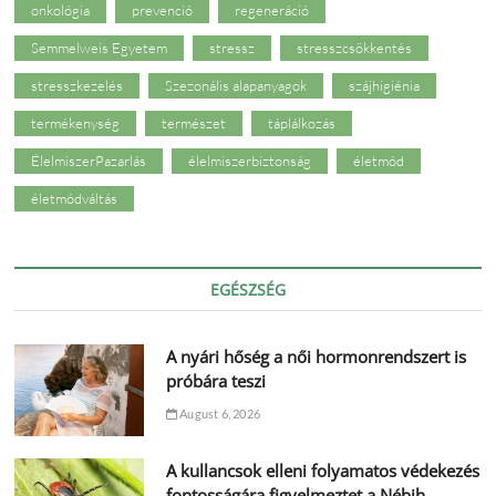
onkológia
prevenció
regeneráció
Semmelweis Egyetem
stressz
stresszcsökkentés
stresszkezelés
Szezonális alapanyagok
szájhigiénia
termékenység
természet
táplálkozás
ÉlelmiszerPazarlás
élelmiszerbiztonság
életmód
életmódváltás
EGÉSZSÉG
A nyári hőség a női hormonrendszert is
próbára teszi
August 6, 2026
A kullancsok elleni folyamatos védekezés
fontosságára figyelmeztet a Nébih