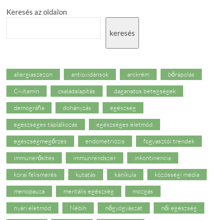
a
Keresés az oldalon
betegágyak
mellett
keresés
allergiaszezon
antioxidánsok
arckrém
bőrápolás
C-vitamin
családalapítás
daganatos betegségek
demográfia
dohányzás
egészség
egészséges táplálkozás
egészséges életmód
egészségmegőrzés
endometriózis
fogyasztói trendek
immunerősítés
immunrendszer
inkontinencia
korai felismerés
kutatás
kánikula
közösségi média
menopauza
mentális egészség
mozgás
nyári életmód
Nébih
nőgyógyászat
női egészség