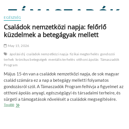
EGÉSZSÉG
Családok nemzetközi napja: felőrlő
küzdelmek a betegágyak mellett
May 15, 2026
ápolási díj
családok nemzetközi napja
fizikai megterhelés
gondozói
terhek
krónikus betegségek
mentális terhelés
otthoni ápolás
Támaszadók
Program
Május 15-én van a családok nemzetközi napja, de sok magyar
család számára ez a nap a betegágy melletti folyamatos
gondozásról szól. A Támaszadók Program felhívja a figyelmet az
otthoni ápolás anyagi, egészségügyi és társadalmi terheire, és
sürgeti a támogatások növelését a családok megsegítésére.
Családok
Tovább
nemzetközi
napja:
felőrlő
küzdelmek