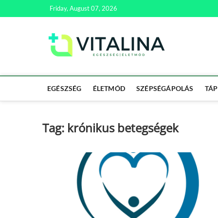
Skip
Friday, August 07, 2026
to
content
Vitali
EGÉSZSÉG | ÉL
EGÉSZSÉG
ÉLETMÓD
SZÉPSÉGÁPOLÁS
TÁP
Tag:
krónikus betegségek