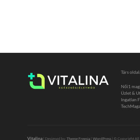
Társ oldal
Női1 mag
Üzlet & U
Ingatlan 
TechMaga
Vitalina
| Designed by:
Theme Freesia
|
WordPress
| © Copyright All