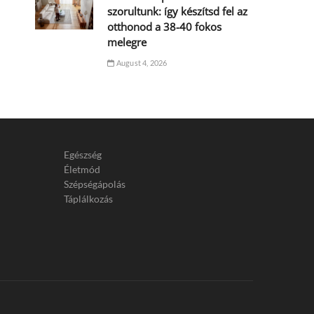
szorultunk: így készítsd fel az
otthonod a 38-40 fokos
melegre
August 4, 2026
Egészség
Életmód
Szépségápolás
Táplálkozás