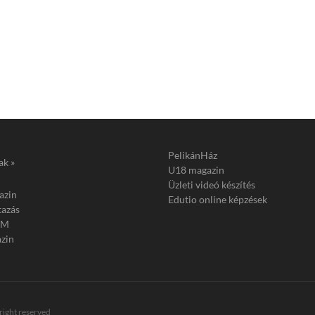
PelikánHáz
ak »
U18 magazin
Üzleti videó készítés
azin
Edutio online képzések
tazás
FM
zin
 right reserved