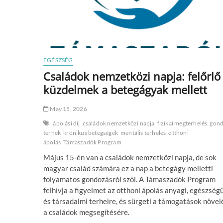
EGÉSZSÉG
Családok nemzetközi napja: felőrlő
küzdelmek a betegágyak mellett
May 15, 2026
ápolási díj
családok nemzetközi napja
fizikai megterhelés
gond
terhek
krónikus betegségek
mentális terhelés
otthoni
ápolás
Támaszadók Program
Május 15-én van a családok nemzetközi napja, de sok
magyar család számára ez a nap a betegágy melletti
folyamatos gondozásról szól. A Támaszadók Program
felhívja a figyelmet az otthoni ápolás anyagi, egészség
és társadalmi terheire, és sürgeti a támogatások növel
a családok megsegítésére.