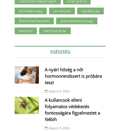
Szezonális alapanyagok
szájhigiénia
termékenység
természet
táplálkozás
ÉlelmiszerPazarlás
élelmiszerbiztonság
életmód
életmódváltás
EGÉSZSÉG
A nyári hőség a női
hormonrendszert is próbára
teszi
August 6, 2026
A kullancsok elleni
folyamatos védekezés
fontosságára figyelmeztet a
Nébih
August 3, 2026