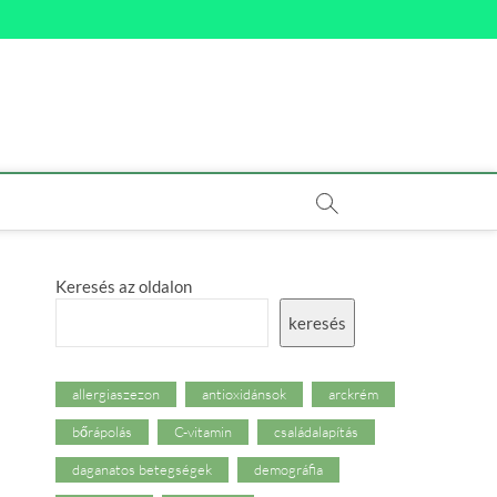
Keresés az oldalon
keresés
allergiaszezon
antioxidánsok
arckrém
bőrápolás
C-vitamin
családalapítás
daganatos betegségek
demográfia