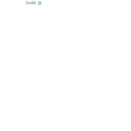
Családok
Tovább
nemzetközi
napja:
felőrlő
küzdelmek
a
betegágyak
mellett