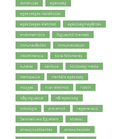
dohányzás
egészség
egészséges táplálkozás
egészséges életmód
egészségmegőrzés
endometriózis
fogyasztói trendek
immunerősítés
immunrendszer
inkontinencia
korai felismerés
kutatás
kánikula
közösségi média
menopauza
mentális egészség
mozgás
nyári életmód
Nébih
nőgyógyászat
női egészség
onkológia
prevenció
regeneráció
Semmelweis Egyetem
stressz
stresszcsökkentés
stresszkezelés