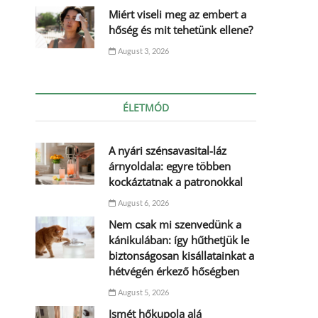
Miért viseli meg az embert a
hőség és mit tehetünk ellene?
August 3, 2026
ÉLETMÓD
A nyári szénsavasital-láz
árnyoldala: egyre többen
kockáztatnak a patronokkal
August 6, 2026
Nem csak mi szenvedünk a
kánikulában: így hűthetjük le
biztonságosan kisállatainkat a
hétvégén érkező hőségben
August 5, 2026
Ismét hőkupola alá