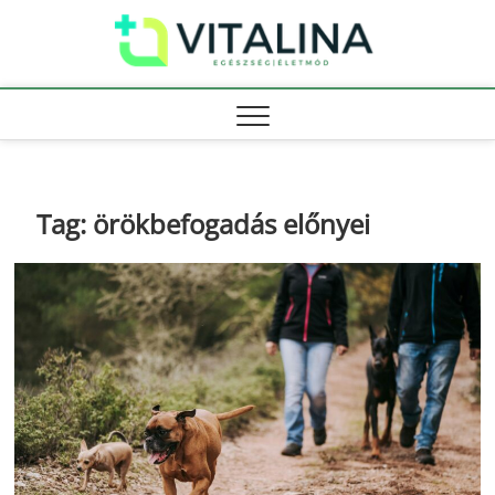
Skip
Vitali
to
EGÉSZSÉG |
ÉLETMÓD
content
Tag:
örökbefogadás előnyei