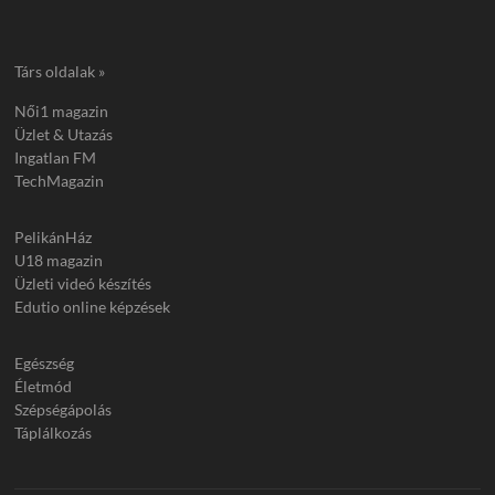
Társ oldalak »
Női1 magazin
Üzlet & Utazás
Ingatlan FM
TechMagazin
PelikánHáz
U18 magazin
Üzleti videó készítés
Edutio online képzések
Egészség
Életmód
Szépségápolás
Táplálkozás