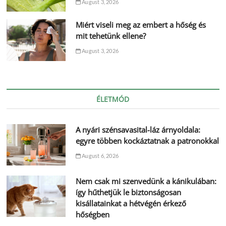
August 3, 2026
Miért viseli meg az embert a hőség és
mit tehetünk ellene?
August 3, 2026
ÉLETMÓD
A nyári szénsavasital-láz árnyoldala:
egyre többen kockáztatnak a patronokkal
August 6, 2026
Nem csak mi szenvedünk a kánikulában:
így hűthetjük le biztonságosan
kisállatainkat a hétvégén érkező
hőségben