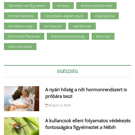
Semmelweis Egyetem
stressz
stresszcsökkentés
stresszkezelés
Szezonális alapanyagok
szájhigiénia
termékenység
természet
táplálkozás
ÉlelmiszerPazarlás
élelmiszerbiztonság
életmód
életmódváltás
EGÉSZSÉG
A nyári hőség a női hormonrendszert is
próbára teszi
August 6, 2026
A kullancsok elleni folyamatos védekezés
fontosságára figyelmeztet a Nébih