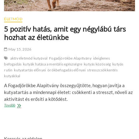
ÉLETMÓD
5 pozitív hatás, amit egy négylábú társ
hozhat az életünkbe
May 15, 2026
aktív életmód kutyával
Fogadjörökbe Alapítvány
ideiglenes
befogadás
kutyák hatása a mentális egészségre
kutyás közösség
kutyás
rutin
kutyatartás előnyei
örökbefogadás előnyei
stresszcsökkentés
kutyákkal
A Fogadjörökbe Alapítvány összegyűjtötte, hogyan javítja a
kutyatartás a mindennapi életet: csökkenti a stresszt, növeli az
aktivitást és erősíti a kötődést.
5
Tovább
pozitív
hatás,
amit
egy
négylábú
Keresés az oldalon
társ