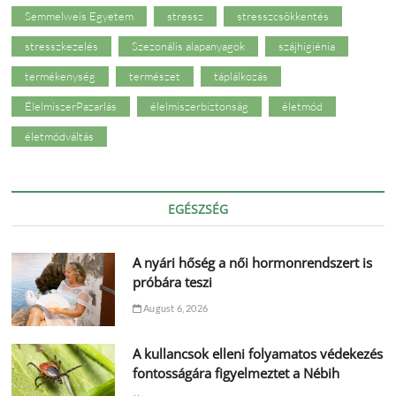
Semmelweis Egyetem
stressz
stresszcsökkentés
stresszkezelés
Szezonális alapanyagok
szájhigiénia
termékenység
természet
táplálkozás
ÉlelmiszerPazarlás
élelmiszerbiztonság
életmód
életmódváltás
EGÉSZSÉG
A nyári hőség a női hormonrendszert is
próbára teszi
August 6, 2026
A kullancsok elleni folyamatos védekezés
fontosságára figyelmeztet a Nébih