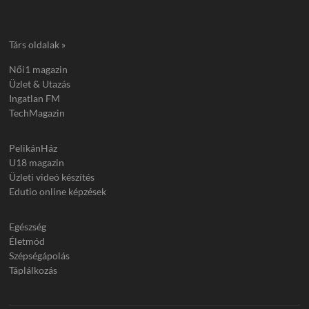
Társ oldalak »
Női1 magazin
Üzlet & Utazás
Ingatlan FM
TechMagazin
PelikánHáz
U18 magazin
Üzleti videó készítés
Edutio online képzések
Egészség
Életmód
Szépségápolás
Táplálkozás