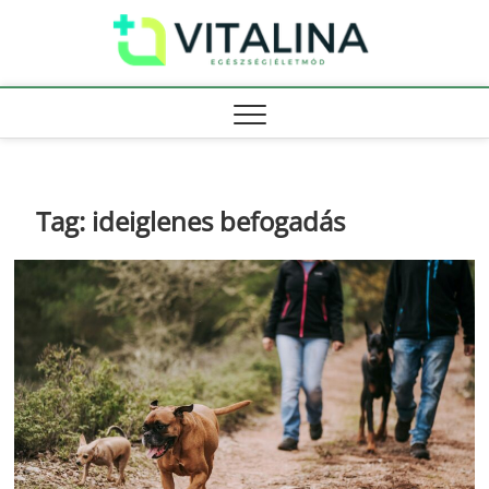
Skip
Vitali
to
EGÉSZSÉG |
ÉLETMÓD
content
Tag:
ideiglenes befogadás