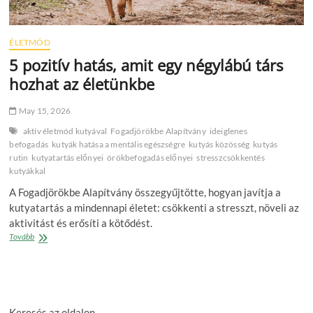
ÉLETMÓD
5 pozitív hatás, amit egy négylábú társ
hozhat az életünkbe
May 15, 2026
aktív életmód kutyával
Fogadjörökbe Alapítvány
ideiglenes
befogadás
kutyák hatása a mentális egészségre
kutyás közösség
kutyás
rutin
kutyatartás előnyei
örökbefogadás előnyei
stresszcsökkentés
kutyákkal
A Fogadjörökbe Alapítvány összegyűjtötte, hogyan javítja a
kutyatartás a mindennapi életet: csökkenti a stresszt, növeli az
aktivitást és erősíti a kötődést.
5
Tovább
pozitív
hatás,
amit
egy
négylábú
Keresés az oldalon
társ