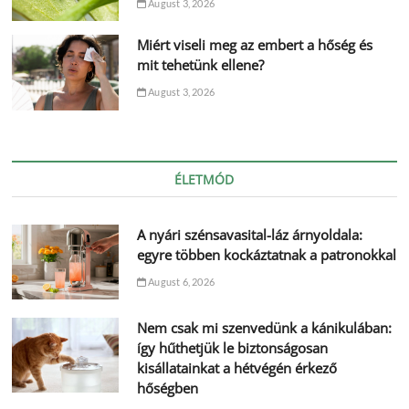
August 3, 2026
Miért viseli meg az embert a hőség és
mit tehetünk ellene?
August 3, 2026
ÉLETMÓD
A nyári szénsavasital-láz árnyoldala:
egyre többen kockáztatnak a patronokkal
August 6, 2026
Nem csak mi szenvedünk a kánikulában:
így hűthetjük le biztonságosan
kisállatainkat a hétvégén érkező
hőségben