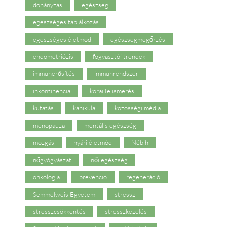
dohányzás
egészség
egészséges táplálkozás
egészséges életmód
egészségmegőrzés
endometriózis
fogyasztói trendek
immunerősítés
immunrendszer
inkontinencia
korai felismerés
kutatás
kánikula
közösségi média
menopauza
mentális egészség
mozgás
nyári életmód
Nébih
nőgyógyászat
női egészség
onkológia
prevenció
regeneráció
Semmelweis Egyetem
stressz
stresszcsökkentés
stresszkezelés