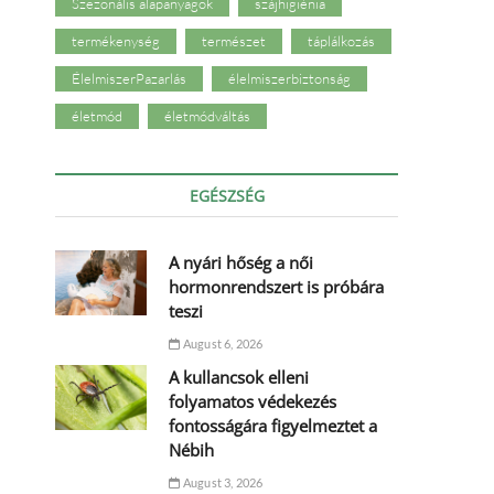
Szezonális alapanyagok
szájhigiénia
termékenység
természet
táplálkozás
ÉlelmiszerPazarlás
élelmiszerbiztonság
életmód
életmódváltás
EGÉSZSÉG
A nyári hőség a női
hormonrendszert is próbára
teszi
August 6, 2026
A kullancsok elleni
folyamatos védekezés
fontosságára figyelmeztet a
Nébih
August 3, 2026