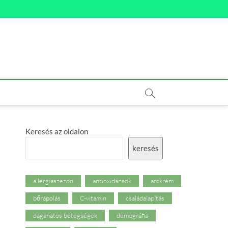
Keresés az oldalon
keresés
allergiaszezon
antioxidánsok
arckrém
bőrápolás
C-vitamin
családalapítás
daganatos betegségek
demográfia