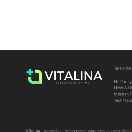
Társ oldal
Női1 mag
Üzlet & U
Ingatlan 
TechMaga
Vitalina
| Designed by:
Theme Freesia
|
WordPress
| © Copyright All