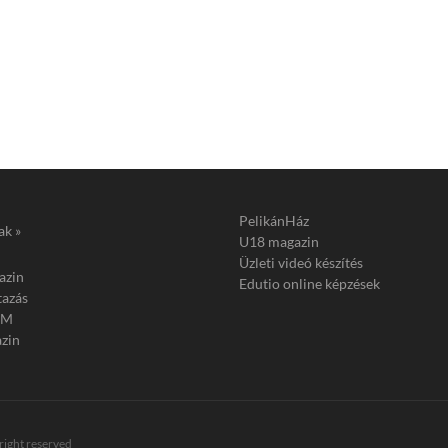
PelikánHáz
ak »
U18 magazin
Üzleti videó készítés
azin
Edutio online képzések
tazás
FM
zin
 right reserved