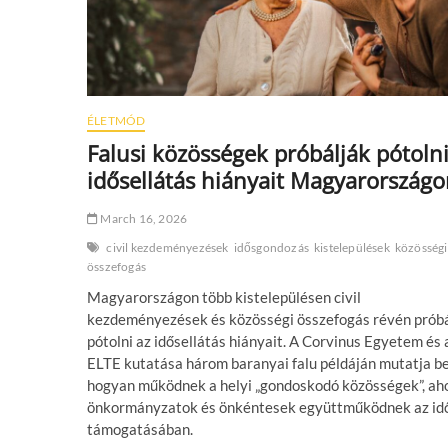
ÉLETMÓD
Falusi közösségek próbálják pótolni
idősellátás hiányait Magyarország
March 16, 2026
civil kezdeményezések
idősgondozás
kistelepülések
közösségi
összefogás
Magyarországon több kistelepülésen civil
kezdeményezések és közösségi összefogás révén próbá
pótolni az idősellátás hiányait. A Corvinus Egyetem és 
ELTE kutatása három baranyai falu példáján mutatja be
hogyan működnek a helyi „gondoskodó közösségek”, aho
önkormányzatok és önkéntesek együttműködnek az id
támogatásában.