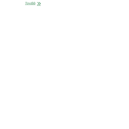
Falusi
Tovább
közösségek
próbálják
pótolni
az
idősellátás
hiányait
Magyarországon