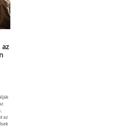
 az
on
lják
az
,
l az
ősek