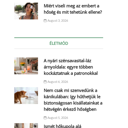
Miért viseli meg az embert a
hőség és mit tehetünk ellene?
August 3, 2026
ÉLETMÓD
A nyári szénsavasital-láz
árnyoldala: egyre többen
kockáztatnak a patronokkal
August 6, 2026
Nem csak mi szenvedünk a
kánikulában: így hűthetjük le
biztonságosan kisállatainkat a
hétvégén érkező hőségben
August 5, 2026
Ismét hőkupola alá