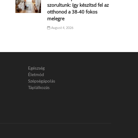
szorultunk: így készítsd fel az
otthonod a 38-40 fokos
melegre
August 4, 2026
Egészség
Életmód
Szépségápolás
Táplálkozás