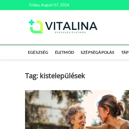
Skip
Friday, August 07, 2026
to
content
Vitali
EGÉSZSÉG | ÉL
EGÉSZSÉG
ÉLETMÓD
SZÉPSÉGÁPOLÁS
TÁP
Tag:
kistelepülések